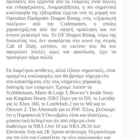
προτάσεις που έρχονται από τις εταιρείες είναι πολλές
και ενδιαφέρουσες. Αναμφισβήτητα, η πιο σημαντική
κυκλοφορία της εβδομάδας έρχεται υπό τη μορφή του
Operation Flashpoint: Dragon Rising, ενός «εξομοιωτή
πολέμου» από την Codemasters, o οποίος
χαρακτηρίζεται από την υψηλή πρόκληση και τον
έντονο ρεαλισμό του. Το OF Dragon Rising, λόγω της
δυσκολίας του, δεν αναφέρεται στο κοινό της σειράς
Call of Duty, ωστόσο, σε εκείνον που θα του
αφιερώσει πολλές ώρες και αφοσίωση, έχει να
προσφέρει πάρα πολλά.
Εκ διαμέτρου αντίθετες, αλλά εξίσου σημαντικές, είναι
ορισμένες κυκλοφορίες που θα βρούμε σήμερα είτε
στα καταστήματα, είτε στις υπηρεσίες ψηφιακής
διανομής των εταιρειών. Έχουμε λοιπόν τα
Scribblenauts, Mario & Luigi 3: Bowser’s Inside Story
και Kingdom Hearts 358/2 Days για το DS, το Lucidity
για το Xbox 360, το LostWinds 2 για το Wii και το
Obscure 2: The Aftermath για το PSP. Τέλος, βλέπουμε
ότι η Παρασκευή 9 Οκτωβρίου είναι και ιδιαιτέρως…
μπασκετική δεδομένου ότι από σήμερα είναι
διαθέσιμα τα NBA Live 10 και NBA 2K10 των
Electronic Arts και 2K Sports αντίστοιχα. Περισσότερα
για την ύλη του GameOver, τις νέες κυκλοφορίες και