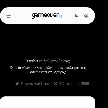
Μετάβαση
στο
περιεχόμενο
Τι παίζει το Σαββατοκύριακο;
Σωρεία νέων κυκλοφοριών, με τον «πόλεμο» της
Codemasters να ξεχωρίζει
Γιώργος Καλλίφας
9 Οκτωβρίου, 2009