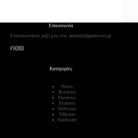
Επικοινωνία
Επικοινωνήστε μαζί μας στο: admin[at]gameover.gr
Κατηγορίες
News
Reviews
Previews
Features
Webcasts
Vidcasts
Hardware