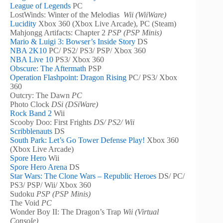
League of Legends
PC
LostWinds: Winter of the Melodias
Wii (WiiWare)
Lucidity
Xbox 360 (Xbox Live Arcade), PC (Steam)
Mahjongg Artifacts: Chapter 2
PSP (PSP Minis)
Mario & Luigi 3: Bowser’s Inside Story
DS
NBA 2K10
PC/ PS2/ PS3/ PSP/ Xbox 360
NBA Live 10
PS3/ Xbox 360
Obscure: The Aftermath
PSP
Operation Flashpoint: Dragon Rising
PC/ PS3/ Xbox
360
Outcry: The Dawn
PC
Photo Clock
DSi (DSiWare)
Rock Band 2
Wii
Scooby Doo: First Frights
DS/ PS2/ Wii
Scribblenauts
DS
South Park: Let’s Go Tower Defense Play!
Xbox 360
(Xbox Live Arcade)
Spore Hero
Wii
Spore Hero Arena
DS
Star Wars: The Clone Wars – Republic Heroes
DS/ PC/
PS3/ PSP/ Wii/ Xbox 360
Sudoku
PSP (PSP Minis)
The Void
PC
Wonder Boy II: The Dragon’s Trap
Wii (Virtual
Console)