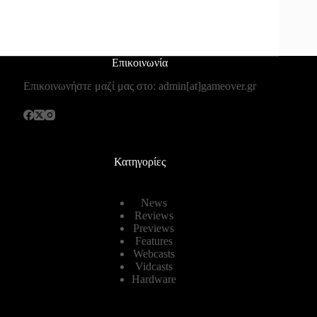
Επικοινωνία
Επικοινωνήστε μαζί μας στο: admin[at]gameover.gr
Κατηγορίες
News
Reviews
Previews
Features
Webcasts
Vidcasts
Hardware