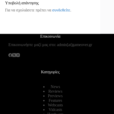
Υποβολή απάντησης
Για να σχολιάσετε πρέπει να
συνδεθείτε
.
Επικοινωνία
Επικοινωνήστε μαζί μας στο: admin[at]gameover.gr
Κατηγορίες
News
Reviews
Previews
Features
Webcasts
Vidcasts