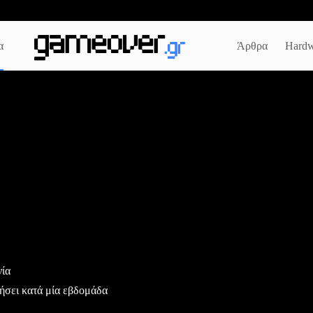
α
Άρθρα
Hardw
νία
ήσει κατά μία εβδομάδα