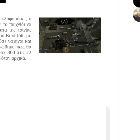
υκλοφορήσει, η
το παιχνίδι να
ατα της ταινίας
υ Brad Pitt- με
σε να είναι και
οινώθηκε πως θα
box 360 στις 22
νόταν αρχικά.