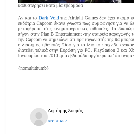
καθυστερήσει κατά μία εβδομάδα
Αν και το
Dark Void
της Airtight Games δεν έχει ακόμα κ
εκδότρια Capcom έκανε γνωστό πως συμφώνησε για να δει 
μεταφέρεται στις κινηματογραφικές αίθουσες. Τα δικαιώμ
πήγαν στην Plan B Entertainment -την εταιρεία παραγωγής το
την Capcom να σημειώνει ότι πρωταγωνιστής της θα μπορού
ο διάσημος ηθοποιός. Όσο για το ίδιο το παιχνίδι, ανακ
διατεθεί τελικά στην Ευρώπη για PC, PlayStation 3 και X
Ιανουαρίου του 2010 -μία εβδομάδα αργότερα απ’ ότι αναμε
{nomultithumb}
Δημήτρης Ζουμάς
ΆΡΘΡΑ: 6408