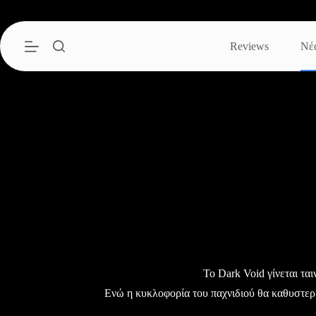
Μετάβαση
στο
περιεχόμενο
Reviews
Νέ
Το Dark Void γίνεται ται
Ενώ η κυκλοφορία του παχνιδιού θα καθυστερ