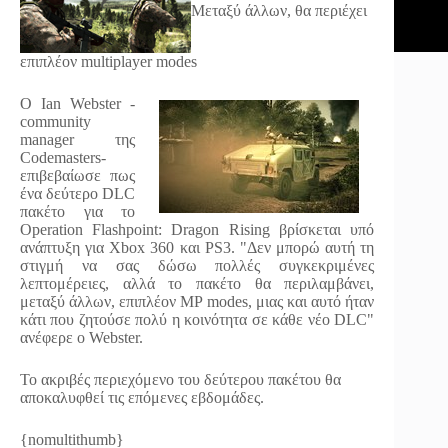
Μεταξύ άλλων, θα περιέχει
επιπλέον multiplayer modes
Ο Ian Webster -
community
manager της
Codemasters-
επιβεβαίωσε πως
ένα δεύτερο DLC
πακέτο για το
Operation Flashpoint: Dragon Rising βρίσκεται υπό
ανάπτυξη για Xbox 360 και PS3. "Δεν μπορώ αυτή τη
στιγμή να σας δώσω πολλές συγκεκριμένες
λεπτομέρειες, αλλά το πακέτο θα περιλαμβάνει,
μεταξύ άλλων, επιπλέον MP modes, μιας και αυτό ήταν
κάτι που ζητούσε πολύ η κοινότητα σε κάθε νέο DLC"
ανέφερε ο Webster.
Το ακριβές περιεχόμενο του δεύτερου πακέτου θα
αποκαλυφθεί τις επόμενες εβδομάδες.
{nomultithumb}