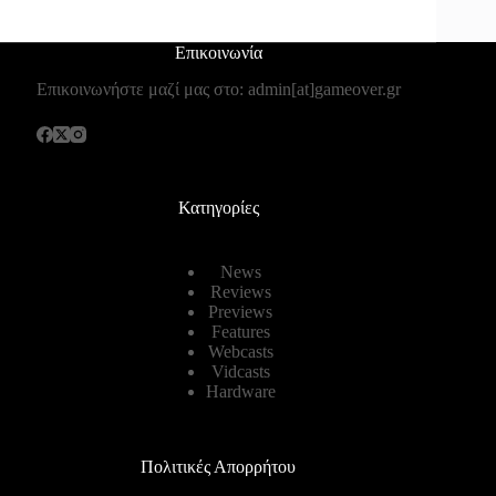
Επικοινωνία
Επικοινωνήστε μαζί μας στο: admin[at]gameover.gr
Κατηγορίες
News
Reviews
Previews
Features
Webcasts
Vidcasts
Hardware
Πολιτικές Απορρήτου