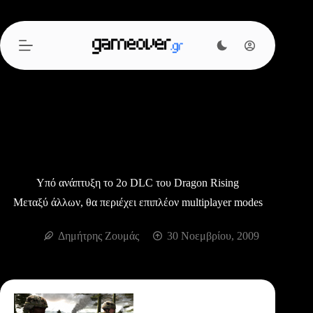
Μετάβαση
στο
περιεχόμενο
Υπό ανάπτυξη το 2ο DLC του Dragon Rising
Μεταξύ άλλων, θα περιέχει επιπλέον multiplayer modes
Δημήτρης Ζουμάς
30 Νοεμβρίου, 2009