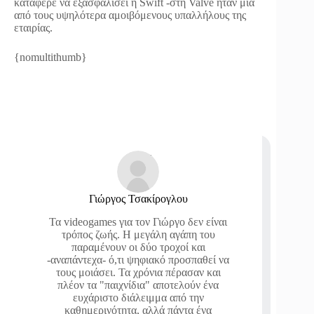
κατάφερε να εξασφαλίσει η Swift -στη Valve ήταν μια
από τους υψηλότερα αμοιβόμενους υπαλλήλους της
εταιρίας.
{nomultithumb}
Γιώργος Τσακίρογλου
Τα videogames για τον Γιώργο δεν είναι
τρόπος ζωής. Η μεγάλη αγάπη του
παραμένουν οι δύο τροχοί και
-αναπάντεχα- ό,τι ψηφιακό προσπαθεί να
τους μοιάσει. Τα χρόνια πέρασαν και
πλέον τα "παιχνίδια" αποτελούν ένα
ευχάριστο διάλειμμα από την
καθημερινότητα, αλλά πάντα ένα