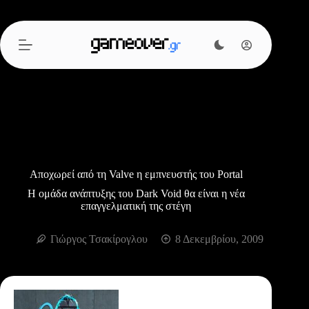
Μετάβαση
στο
περιεχόμενο
Αποχωρεί από τη Valve η εμπνευστής του Portal
Η ομάδα ανάπτυξης του Dark Void θα είναι η νέα
επαγγελματική της στέγη
Γιώργος Τσακίρογλου
8 Δεκεμβρίου, 2009