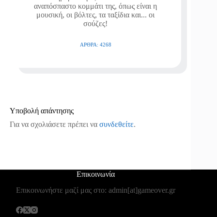
αναπόσπαστο κομμάτι της, όπως είναι η
μουσική, οι βόλτες, τα ταξίδια και... οι
σούζες!
ΆΡΘΡΑ: 4268
Υποβολή απάντησης
Για να σχολιάσετε πρέπει να
συνδεθείτε
.
Επικοινωνία
Επικοινωνήστε μαζί μας στο: admin[at]gameover.gr