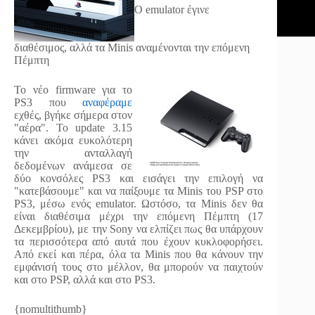
Ο emulator έγινε
διαθέσιμος, αλλά τα Minis αναμένονται την επόμενη
Πέμπτη
Το νέο firmware για το
PS3 που
αναφέραμε
εχθές, βγήκε σήμερα στον
"αέρα". Το update 3.15
κάνει ακόμα ευκολότερη
την ανταλλαγή
δεδομένων ανάμεσα σε
δύο κονσόλες PS3 και εισάγει την επιλογή να
"κατεβάσουμε" και να παίξουμε τα Minis του PSP στο
PS3, μέσω ενός emulator. Ωστόσο, τα Minis δεν θα
είναι διαθέσιμα μέχρι την επόμενη Πέμπτη (17
Δεκεμβρίου), με την Sony να ελπίζει πως θα υπάρχουν
τα περισσότερα από αυτά που έχουν κυκλοφορήσει.
Από εκεί και πέρα, όλα τα Minis που θα κάνουν την
εμφάνισή τους στο μέλλον, θα μπορούν να παιχτούν
και στο PSP, αλλά και στο PS3.
{nomultithumb}