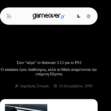
Μετάβαση
στο
περιεχόμενο
Στον “αέρα” το firmware 3.15 για το PS3
Ο emulator έγινε διαθέσιμος, αλλά τα Minis αναμένονται την
επόμενη Πέμπτη
Δημήτρης Ζουμάς
10 Δεκεμβρίου, 2009