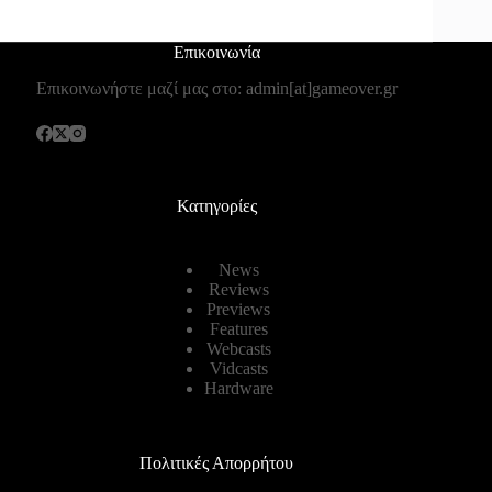
Επικοινωνία
Επικοινωνήστε μαζί μας στο: admin[at]gameover.gr
Κατηγορίες
News
Reviews
Previews
Features
Webcasts
Vidcasts
Hardware
Πολιτικές Απορρήτου