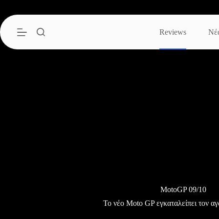
Μετάβαση
στο
περιεχόμενο
Reviews
Νέ
MotoGP 09/10
Το νέο Moto GP εγκαταλείπει τον α