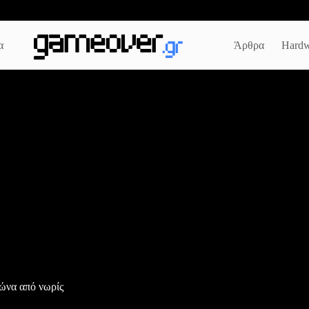
α
Άρθρα
Hardw
γώνα από νωρίς