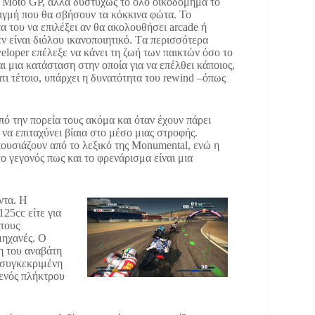
ν Moto GP, αλλά δυστυχώς το όλο οικοδόμημα το
τιγμή που θα σβήσουν τα κόκκινα φώτα. Το
α του να επιλέξει αν θα ακολουθήσει arcade ή
εν είναι διόλου ικανοποιητικό. Tα περισσότερα
eloper επέλεξε να κάνει τη ζωή των παικτών όσο το
αι μια κατάσταση στην οποία για να επέλθει κάποιος,
τι τέτοιο, υπάρχει η δυνατότητα του rewind –όπως
πό την πορεία τους ακόμα και όταν έχουν πάρει
 να επιταχύνει βίαια στο μέσο μιας στροφής.
πουσιάζουν από το λεξικό της Monumental, ενώ η
ο γεγονός πως και το φρενάρισμα είναι μια
ντα. Η
125cc είτε για
 τους
μηχανές. Ο
η του αναβάτη
 συγκεκριμένη
 ενός πλήκτρου