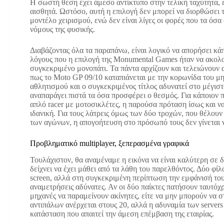
Η σωστή θέση έχει άμεσο αντίκτυπο στην τελική ταχύτητα, ε
αισθητά. Ωστόσο, αυτή η επιλογή δεν μπορεί να διορθώσει 
μοντέλο χειρισμού, ενώ δεν είναι λίγες οι φορές που τα όσ
νόμους της φυσικής.
Διαβάζοντας όλα τα παραπάνω, είναι λογικό να απορήσει κάπ
λόγους που η επιλογή της Monumental Games ήταν να ακολ
συγκεκριμένο μονοπάτι. Τα πάντα αρχίζουν και τελειώνουν 
πως το Moto GP 09/10 καταπιάνεται με την κορωνίδα του μ
αθλητισμού και ο συγκεκριμένος τίτλος αδυνατεί στο μέγισ
αναπαράγει πιστά τα όσα προσφέρει ο θεσμός. Για κάποιον 
απλό racer με μοτοσικλέτες, η παρούσα πρόταση ίσως και να
ιδανική. Για τους λάτρεις όμως των δύο τροχών, που θέλουν
των αγώνων, η απογοήτευση στο πρόσωπό τους δεν γίνεται 
Προβληματικό multiplayer, ξεπερασμένα γραφικά
Τουλάχιστον, θα αναμέναμε η εικόνα να είναι καλύτερη σε 
δείχνει να έχει μάθει από τα λάθη του παρελθόντος. Δύο φί
screen, αλλά στη συγκεκριμένη περίπτωση την εμφάνισή του
αναμετρήσεις αδύνατες. Αν οι δύο παίκτες πατήσουν ταυτόχρο
μηχανές να παραμείνουν ακίνητες, είτε να μην μπορούν να 
αντιπάλων ανέρχεται στους 20, αλλά η αδυναμία των server
κατάσταση που απαιτεί την άμεση επέμβαση της εταιρίας.