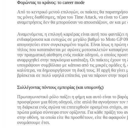
Φορώντας το κράνος: το career mode
Από το κεντρικό μενού επιλογών, οι παίκτες θα παρατηρήσου
τις μόνες διαθέσιμες, πέρα του Time Attack, να είναι το Ca
αναμετρήσεις δεν θα μπορούσαν να απουσιάζουν, αν και με
Αναμενόμενα, η επιλογή καριέρας είναι αυτή που φαντάζει η
ενδιαφέρουσα και ευτυχώς σε μεγάλο βαθμό το Moto GP 09
απογοητεύει στον συγκεκριμένο τομέα. Είναι ίσως η πρώτη 
τίτλος που καταπιάνεται με αγώνες μοτοσικλετών καταφέρνε
την πραγματική αίσθηση ενός rookie οδηγού, ο οποίος προσ
αναρριχηθεί στην παγκόσμια κατάταξη. Οι παίκτες έχουν τη
υπογράψουν συμβόλαιο με κάποια από τις μικρές ομάδες ή,
καλύτερα, να δημιουργήσουν τη δική τους. Η αρχή θα γίνει
βρίσκεται σε πολύ υψηλά επίπεδα, για να πάρουν στην πορεί
Συλλέγοντας πόντους εμπειρίας (και υπομονής)
Πρωταγωνιστικό ρόλο παίζει η φήμη και αυτό είναι το βαρόμ
προσφέρουν μια θέση οδηγού, είτε απλά θα αγνοήσουν τον πα
τη διάρκεια ενός αγώνα να επιτευχθούν ορισμένοι στόχοι, αν
πρώτα μαύρα σύννεφα στον ορίζοντα. Για κάθε πράξη του α
στην οθόνη, τα οποία είτε θα προσθέτουν, είτε θα αφαιρούν
ονομάσουμε έτσι.