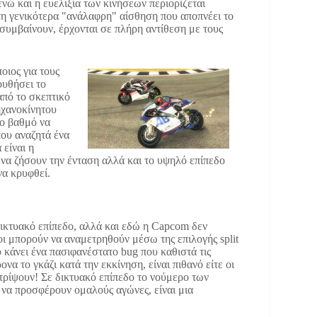
νώ και η ευελιξία των κινήσεων περιορίζεται
τη γενικότερα "ανάλαφρη" αίσθηση που αποπνέει το
α συμβαίνουν, έρχονται σε πλήρη αντίθεση με τους
οιος για τους
ουθήσει το
από το σκεπτικό
ηχανοκίνητου
το βαθμό να
που αναζητά ένα
 είναι η
 να ζήσουν την ένταση αλλά και το υψηλό επίπεδο
να κρυφθεί.
δικτυακό επίπεδο, αλλά και εδώ η Capcom δεν
λοι μπορούν να αναμετρηθούν μέσω της επιλογής split
 κάνει ένα πασιφανέστατο bug που καθιστά τις
να το γκάζι κατά την εκκίνηση, είναι πιθανό είτε οι
στρίψουν! Σε δικτυακό επίπεδο το νούμερο των
s να προσφέρουν ομαλούς αγώνες, είναι μια