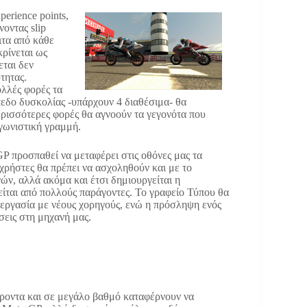
erience points,
οντας slip
ιτα από κάθε
ρίνεται ως
εται δεν
τητας.
λλές φορές τα
πεδο δυσκολίας -υπάρχουν 4 διαθέσιμα- θα
περισσότερες φορές θα αγνοούν τα γεγονότα που
αγωνιστική γραμμή.
GP προσπαθεί να μεταφέρει στις οθόνες μας τα
ι χρήστες θα πρέπει να ασχοληθούν και με το
ν, αλλά ακόμα και έτσι δημιουργείται η
ίται από πολλούς παράγοντες. Το γραφείο Τύπου θα
υνεργασία με νέους χορηγούς, ενώ η πρόσληψη ενός
σεις στη μηχανή μας.
έροντα και σε μεγάλο βαθμό καταφέρνουν να