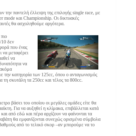
ν την παντελή έλλειψη της επιλογής single race, με
reer mode και Championship. Oι δικτυακές
 αυτές θα ασχοληθούμε αργότερα.
 πιο
/10 δεν
φορά που ένας
ι να μεταφέρει
παθεί να
 δυνατότητα να
 ακόμα
 με την κατηγορία των 125cc, όπου ο ανταγωνισμός
α τη σκυτάλη τα 250cc και τέλος τα 800cc.
ετρο βάσει του οποίου οι μεγάλες ομάδες είτε θα
ίκτη. Για να αυξηθεί η κλίμακα, επιβάλλεται κατά
 και από εδώ και πέρα αρχίζουν να φαίνονται τα
ναβάτη θα εμφανίζονται συνεχώς ορισμένα σύμβολα
 βαθμούς από το τελικό σκορ –αν μπορούμε να το