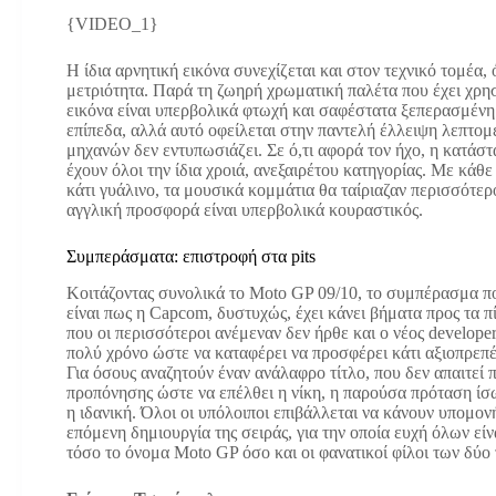
{VIDEO_1}
Η ίδια αρνητική εικόνα συνεχίζεται και στον τεχνικό τομέα,
μετριότητα. Παρά τη ζωηρή χρωματική παλέτα που έχει χρ
εικόνα είναι υπερβολικά φτωχή και σαφέστατα ξεπερασμένη.
επίπεδα, αλλά αυτό οφείλεται στην παντελή έλλειψη λεπτομέ
μηχανών δεν εντυπωσιάζει. Σε ό,τι αφορά τον ήχο, η κατάστ
έχουν όλοι την ίδια χροιά, ανεξαιρέτου κατηγορίας. Με κάθε
κάτι γυάλινο, τα μουσικά κομμάτια θα ταίριαζαν περισσότερ
αγγλική προσφορά είναι υπερβολικά κουραστικός.
Συμπεράσματα: επιστροφή στα pits
Κοιτάζοντας συνολικά το Moto GP 09/10, το συμπέρασμα π
είναι πως η Capcom, δυστυχώς, έχει κάνει βήματα προς τα π
που οι περισσότεροι ανέμεναν δεν ήρθε και ο νέος developer
πολύ χρόνο ώστε να καταφέρει να προσφέρει κάτι αξιοπρεπέ
Για όσους αναζητούν έναν ανάλαφρο τίτλο, που δεν απαιτεί 
προπόνησης ώστε να επέλθει η νίκη, η παρούσα πρόταση ίσω
η ιδανική. Όλοι οι υπόλοιποι επιβάλλεται να κάνουν υπομον
επόμενη δημιουργία της σειράς, για την οποία ευχή όλων εί
τόσο το όνομα Moto GP όσο και οι φανατικοί φίλοι των δύο