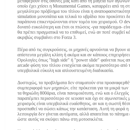
μεταφέρουν στις οθόνες μας κάτι από τη μαγεία των αγώνω
οποίο έχει χτίσει η Monumental Games, καταρρέει από τη σ
μεγαλύτερο πρόβλημα του τίτλου είναι η αναποφασιστικότητ
simulation μονοπάτια και τελικά το υβρίδιο που προκύπτει δ
παράπονα επικεντρώνονται στον τομέα του χειρισμού. Ο dev
δυνατό ευκολότερη και έτσι οι πτώσεις -για παράδειγμα- είν
θα πρέπει πραγματικά να το επιθυμεί, ενώ αν ποτέ συμβεί κά
ακριβώς συμβαίνει στο Forza 3.
Πέρα από τις συγκρούσεις, οι μηχανές αρνούνται να βγουν α
απίστευτα μεγάλη κλίση ή ακόμα και αν κάποιος επιχειρήσει
Ορολογίες όπως "high side" ή "power slide" φαίνεται πως α
arcade φύση του τίτλου ενισχύεται ακόμα περισσότερο από τ
υπερβολικά εύκολη και απλουστευμένη διαδικασία.
Δυστυχώς, τα προβλήματα δεν σταματούν στα προαναφερθέ
συμπεριφορά των μηχανών, είτε πρόκειται για τα μικρά των 
τα θηριώδη 800άρια, είναι πανομοιότυπη, ενώ και ο έλεγχός
παραπέμπει περισσότερο σε scooter και όχι σε αγωνιστικές 
χειρισμός είναι υπερβολικά ευαίσθητος, αν και η σωστή θέσ
προσπαθεί να σώσει κάπως την κατάσταση. Αυτή τη φορά η
λειτουργία δεν γίνεται αυτόματα, αλλά απαιτείται το πάτημα
ώστε αυτός να σκύψει πάνω στη μοτοσικλέτα.