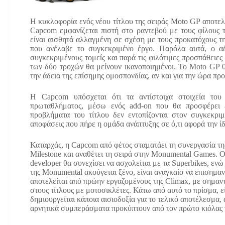
Η κυκλοφορία ενός νέου τίτλου της σειράς Moto GP αποτελεί
Capcom εμφανίζεται πιστή στο ραντεβού με τους φίλους 
είναι αισθητά αλλαγμένη σε σχέση με τους προκατόχους της
που ανέλαβε το συγκεκριμένο έργο. Παρόλα αυτά, ο α
συγκεκριμένους τομείς και παρά τις φιλότιμες προσπάθειες π
των δύο τροχών θα μείνουν ικανοποιημένοι. Το Moto GP 0
την άδεια της επίσημης ομοσπονδίας, αν και για την ώρα προ
Η Capcom υπόσχεται ότι τα αντίστοιχα στοιχεία του
πρωταθλήματος, μέσω ενός add-on που θα προσφέρει 
προβλήματα του τίτλου δεν εντοπίζονται στον συγκεκρι
αποφάσεις που πήρε η ομάδα ανάπτυξης σε ό,τι αφορά την ίδ
Καταρχάς, η Capcom από φέτος σταματάει τη συνεργασία της
Milestone και αναθέτει τη σειρά στην Monumental Games. 
developer θα συνεχίσει να ασχολείται με τα Superbikes, ενώ
της Monumental ακούγεται ξένο, είναι αναγκαίο να επισημα
αποτελείται από πρώην εργαζομένους της Climax, με σημαντ
στους τίτλους με μοτοσικλέτες. Κάτω από αυτό το πρίσμα, ε
δημιουργείται κάποια αισιοδοξία για το τελικό αποτέλεσμα, 
αρνητικά συμπεράσματα προκύπτουν από τον πρώτο κιόλας γ