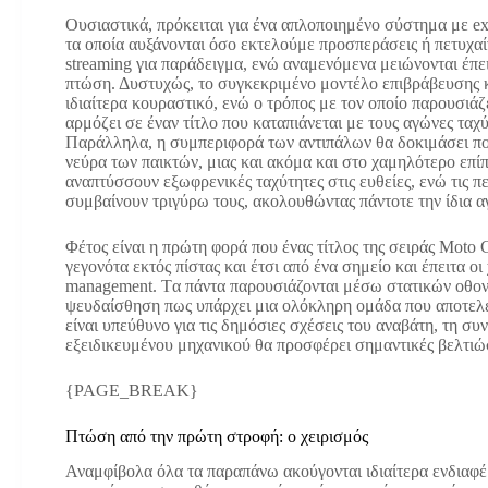
Ουσιαστικά, πρόκειται για ένα απλοποιημένο σύστημα με exp
τα οποία αυξάνονται όσο εκτελούμε προσπεράσεις ή πετυχαίν
streaming για παράδειγμα, ενώ αναμενόμενα μειώνονται έπε
πτώση. Δυστυχώς, το συγκεκριμένο μοντέλο επιβράβευσης κ
ιδιαίτερα κουραστικό, ενώ ο τρόπος με τον οποίο παρουσιάζ
αρμόζει σε έναν τίτλο που καταπιάνεται με τους αγώνες ταχύ
Παράλληλα, η συμπεριφορά των αντιπάλων θα δοκιμάσει πο
νεύρα των παικτών, μιας και ακόμα και στο χαμηλότερο επί
αναπτύσσουν εξωφρενικές ταχύτητες στις ευθείες, ενώ τις 
συμβαίνουν τριγύρω τους, ακολουθώντας πάντοτε την ίδια 
Φέτος είναι η πρώτη φορά που ένας τίτλος της σειράς Moto 
γεγονότα εκτός πίστας και έτσι από ένα σημείο και έπειτα ο
management. Tα πάντα παρουσιάζονται μέσω στατικών οθονώ
ψευδαίσθηση πως υπάρχει μια ολόκληρη ομάδα που αποτελε
είναι υπεύθυνο για τις δημόσιες σχέσεις του αναβάτη, τη σ
εξειδικευμένου μηχανικού θα προσφέρει σημαντικές βελτιώ
{PAGE_BREAK}
Πτώση από την πρώτη στροφή: ο χειρισμός
Αναμφίβολα όλα τα παραπάνω ακούγονται ιδιαίτερα ενδιαφ