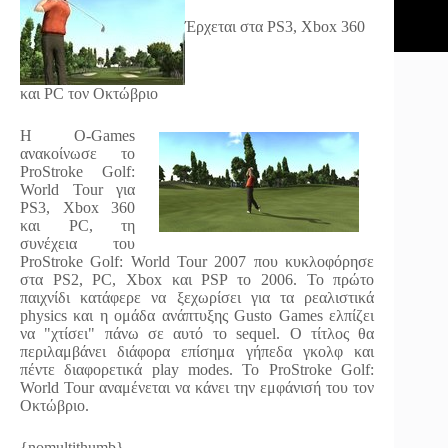
Έρχεται στα PS3, Xbox 360
και PC τον Οκτώβριο
Η O-Games
ανακοίνωσε το
ProStroke Golf:
World Tour για
PS3, Xbox 360
και PC, τη
συνέχεια του
ProStroke Golf: World Tour 2007 που κυκλοφόρησε
στα PS2, PC, Xbox και PSP το 2006. Το πρώτο
παιχνίδι κατάφερε να ξεχωρίσει για τα ρεαλιστικά
physics και η ομάδα ανάπτυξης Gusto Games ελπίζει
να "χτίσει" πάνω σε αυτό το sequel. Ο τίτλος θα
περιλαμβάνει διάφορα επίσημα γήπεδα γκολφ και
πέντε διαφορετικά play modes. Το ProStroke Golf:
World Tour αναμένεται να κάνει την εμφάνισή του τον
Οκτώβριο.
{nomultithumb}