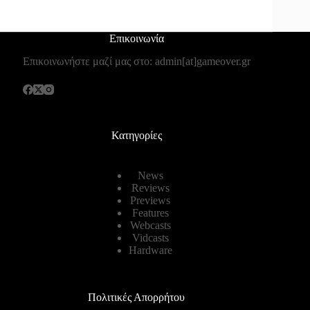
Επικοινωνία
Επικοινωνήστε μαζί μας στο: admin[at]gameover.gr
Κατηγορίες
News
Reviews
Previews
Features
Webcasts
Vidcasts
Hardware
Πολιτικές Απορρήτου