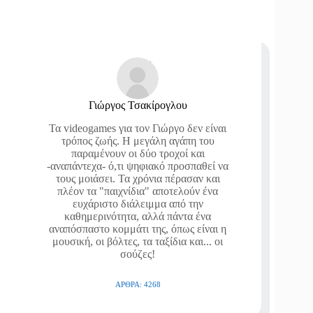
Γιώργος Τσακίρογλου
Τα videogames για τον Γιώργο δεν είναι
τρόπος ζωής. Η μεγάλη αγάπη του
παραμένουν οι δύο τροχοί και
-αναπάντεχα- ό,τι ψηφιακό προσπαθεί να
τους μοιάσει. Τα χρόνια πέρασαν και
πλέον τα "παιχνίδια" αποτελούν ένα
ευχάριστο διάλειμμα από την
καθημερινότητα, αλλά πάντα ένα
αναπόσπαστο κομμάτι της, όπως είναι η
μουσική, οι βόλτες, τα ταξίδια και... οι
σούζες!
ΆΡΘΡΑ: 4268