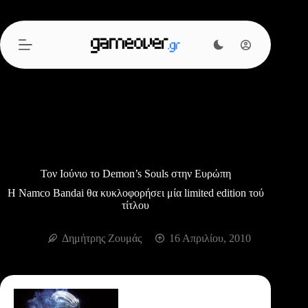
Μετάβαση
στο
περιεχόμενο
Τον Ιούνιο το Demon’s Souls στην Ευρώπη
Η Namco Bandai θα κυκλοφορήσει μία limited edition τού
τίτλου
Δημήτρης Ζουμάς
16 Απριλίου, 2010