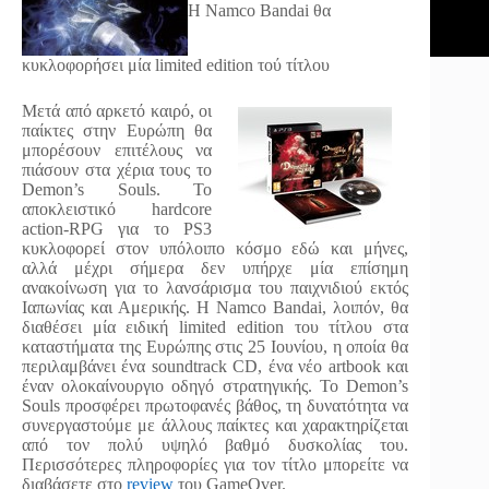
Η Namco Bandai θα
κυκλοφορήσει μία limited edition τού τίτλου
Μετά από αρκετό καιρό, οι
παίκτες στην Ευρώπη θα
μπορέσουν επιτέλους να
πιάσουν στα χέρια τους το
Demon’s Souls. Το
αποκλειστικό hardcore
action-RPG για το PS3
κυκλοφορεί στον υπόλοιπο κόσμο εδώ και μήνες,
αλλά μέχρι σήμερα δεν υπήρχε μία επίσημη
ανακοίνωση για το λανσάρισμα του παιχνιδιού εκτός
Ιαπωνίας και Αμερικής. Η Namco Bandai, λοιπόν, θα
διαθέσει μία ειδική limited edition του τίτλου στα
καταστήματα της Ευρώπης στις 25 Ιουνίου, η οποία θα
περιλαμβάνει ένα soundtrack CD, ένα νέο artbook και
έναν ολοκαίνουργιο οδηγό στρατηγικής. Το Demon’s
Souls προσφέρει πρωτοφανές βάθος, τη δυνατότητα να
συνεργαστούμε με άλλους παίκτες και χαρακτηρίζεται
από τον πολύ υψηλό βαθμό δυσκολίας του.
Περισσότερες πληροφορίες για τον τίτλο μπορείτε να
διαβάσετε στο
review
του GameOver.