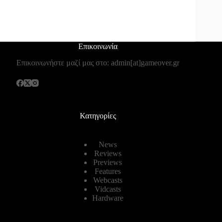
Επικοινωνία
Επικοινωνήστε μαζί μας στο: admin[at]gameover.gr
Κατηγορίες
News
Reviews
Previews
Features
Webcasts
Vidcasts
Hardware