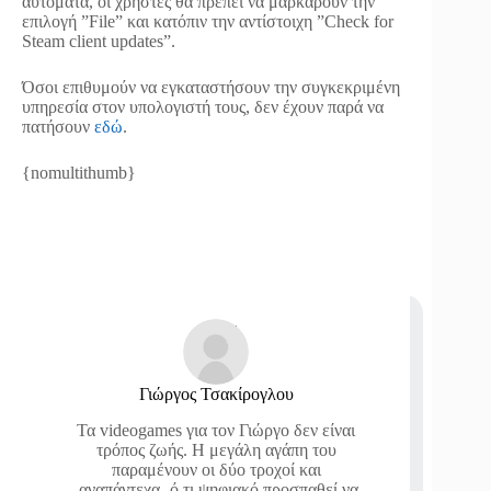
αυτόματα, οι χρήστες θα πρέπει να μαρκάρουν την
επιλογή ”File” και κατόπιν την αντίστοιχη ”Check for
Steam client updates”.
Όσοι επιθυμούν να εγκαταστήσουν την συγκεκριμένη
υπηρεσία στον υπολογιστή τους, δεν έχουν παρά να
πατήσουν
εδώ
.
{nomultithumb}
Γιώργος Τσακίρογλου
Τα videogames για τον Γιώργο δεν είναι
τρόπος ζωής. Η μεγάλη αγάπη του
παραμένουν οι δύο τροχοί και
-αναπάντεχα- ό,τι ψηφιακό προσπαθεί να