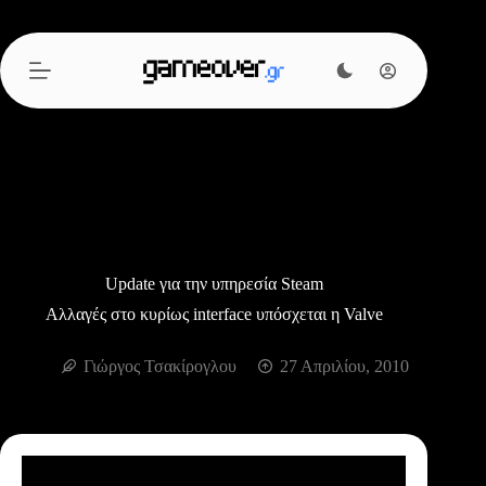
Μετάβαση
στο
περιεχόμενο
Update για την υπηρεσία Steam
Αλλαγές στο κυρίως interface υπόσχεται η Valve
Γιώργος Τσακίρογλου
27 Απριλίου, 2010