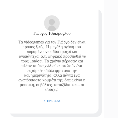
Γιώργος Τσακίρογλου
Τα videogames για τον Γιώργο δεν είναι
τρόπος ζωής. Η μεγάλη αγάπη του
παραμένουν οι δύο τροχοί και
-αναπάντεχα- ό,τι ψηφιακό προσπαθεί να
τους μοιάσει. Τα χρόνια πέρασαν και
πλέον τα "παιχνίδια" αποτελούν ένα
ευχάριστο διάλειμμα από την
καθημερινότητα, αλλά πάντα ένα
αναπόσπαστο κομμάτι της, όπως είναι η
μουσική, οι βόλτες, τα ταξίδια και... οι
σούζες!
ΆΡΘΡΑ: 4268