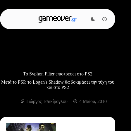
Μετάβαση
στο
περιεχόμενο
Το Syphon Filter επιστρέφει στο PS2
Μετά το PSP, το Logan's Shadow θα δοκιμάσει την τύχη του
και στο PS2
Γιώργος Τσακίρογλου
4 Μαΐου, 2010