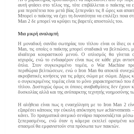
αυτή φτάσει στο τέλος της, τότε επιβάλλεται ο παίκτης να 
μια περιπέτεια που μετά βίας ξεπερνάει τις 8 ώρες και απαι
Μπορεί ο παίκτης να έχει τη δυνατότητα να επιλέξει ποια σ
Man 2 δε μπορεί να κρύψει τις βαρετές αποστολές του.
Μια μικρή αναλαμπή
Η μοναδική σανίδα σωτηρίας του τίτλου είναι οι ίδιες οι 
Man, τις οποίες ο παίκτης μπορεί σταδιακά να βελτιώσει,
ιδιαίτερα κουραστικού μενού. Ο οπλισμός θα γίνεται 
ισχυρός, ενώ το ενδιαφέρον είναι πως σε κάθε χέρι αντισ
όπλα. Στον συγκεκριμένο τομέα, ο War Machine πρ
περιθώρια βελτιώσεων, ενώ ο Iron Man θα αποκτά συνεχώ
ακροβατικές κινήσεις για τις μάχες σώμα με σώμα. Δίχως 
ο συγκεκριμένος τομέας είναι το μόνο χαρακτηριστικό που δ
τίτλου. Δυστυχώς όμως οι όποιες αναβαθμίσεις δεν έχουν κ
δυσκολίας αλλά και της ανύπαρκτης τεχνητής νοημοσύνης τ
Η αλήθεια είναι πως η ενασχόληση με το Iron Man 2 είν
εξαιρέσει κάποιος την εύκολη απόκτηση των achievements – 
κάνει. Το πραγματικά ανεμικό σενάριο παρουσιάζεται μέσω ε
ξεπερασμένος, ενώ όταν η κάμερα εκτελεί ορισμένα κον
σπασμοί θα εμφανιστούν στα πρόσωπα των παικτών.