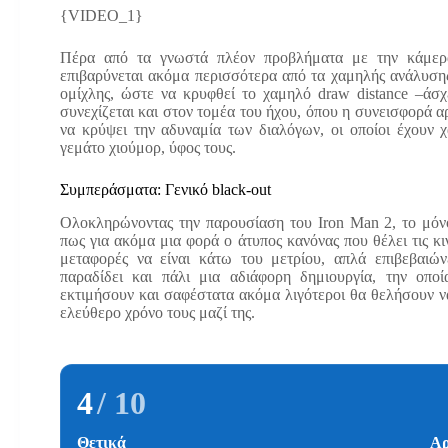
{VIDEO_1}
Πέρα από τα γνωστά πλέον προβλήματα με την κάμερα
επιβαρύνεται ακόμα περισσότερα από τα χαμηλής ανάλυσης
ομίχλης, ώστε να κρυφθεί το χαμηλό draw distance –άσχ
συνεχίζεται και στον τομέα του ήχου, όπου η συνεισφορά αρ
να κρύψει την αδυναμία των διαλόγων, οι οποίοι έχουν 
γεμάτο χιούμορ, ύφος τους.
Συμπεράσματα: Γενικό black-out
Ολοκληρώνοντας την παρουσίαση του Iron Man 2, το μόνο
πως για ακόμα μια φορά ο άτυπος κανόνας που θέλει τις κ
μεταφορές να είναι κάτω του μετρίου, απλά επιβεβαι
παραδίδει και πάλι μια αδιάφορη δημιουργία, την οποί
εκτιμήσουν και σαφέστατα ακόμα λιγότεροι θα θελήσουν ν
ελεύθερο χρόνο τους μαζί της.
4
/ 10
Θετικά
Αρ