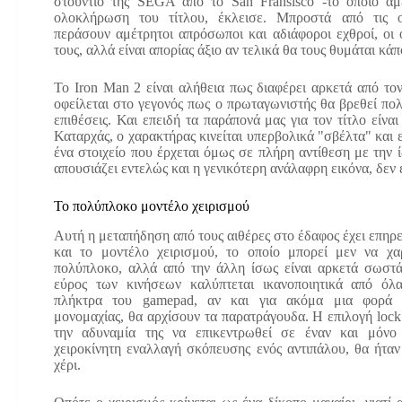
στούντιο της SEGA από το San Fransisco -το οποίο α
ολοκλήρωση του τίτλου, έκλεισε. Μπροστά από τις 
περάσουν αμέτρητοι απρόσωποι και αδιάφοροι εχθροί, οι 
τους, αλλά είναι απορίας άξιο αν τελικά θα τους θυμάται κά
Το Iron Man 2 είναι αλήθεια πως διαφέρει αρκετά από το
οφείλεται στο γεγονός πως ο πρωταγωνιστής θα βρεθεί πο
επιθέσεις. Και επειδή τα παράπονά μας για τον τίτλο είνα
Καταρχάς, ο χαρακτήρας κινείται υπερβολικά "σβέλτα" και 
ένα στοιχείο που έρχεται όμως σε πλήρη αντίθεση με την ί
απουσιάζει εντελώς και η γενικότερη ανάλαφρη εικόνα, δεν ε
Το πολύπλοκο μοντέλο χειρισμού
Αυτή η μεταπήδηση από τους αιθέρες στο έδαφος έχει επηρ
και το μοντέλο χειρισμού, το οποίο μπορεί μεν να χα
πολύπλοκο, αλλά από την άλλη ίσως είναι αρκετά σωστ
εύρος των κινήσεων καλύπτεται ικανοποιητικά από όλ
πλήκτρα του gamepad, αν και για ακόμα μια φορά
μονομαχίας, θα αρχίσουν τα παρατράγουδα. Η επιλογή lock 
την αδυναμία της να επικεντρωθεί σε έναν και μόνο
χειροκίνητη εναλλαγή σκόπευσης ενός αντιπάλου, θα ήταν
χέρι.