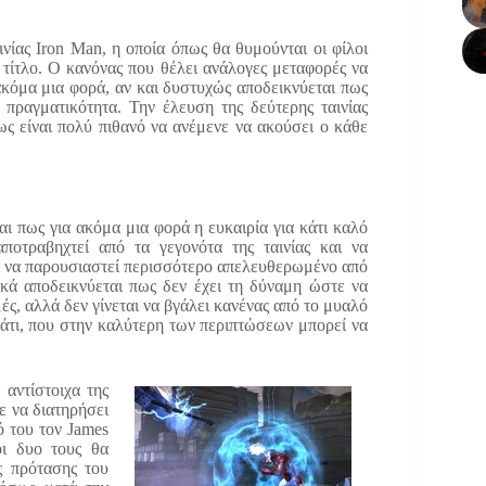
νίας Iron Man, η οποία όπως θα θυμούνται οι φίλοι
 τίτλο. Ο κανόνας που θέλει ανάλογες μεταφορές να
ακόμα μια φορά, αν και δυστυχώς αποδεικνύεται πως
ν πραγματικότητα. Την έλευση της δεύτερης ταινίας
ως είναι πολύ πιθανό να ανέμενε να ακούσει ο κάθε
ι πως για ακόμα μια φορά η ευκαιρία για κάτι καλό
ποτραβηχτεί από τα γεγονότα της ταινίας και να
εί να παρουσιαστεί περισσότερο απελευθερωμένο από
ικά αποδεικνύεται πως δεν έχει τη δύναμη ώστε να
μές, αλλά δεν γίνεται να βγάλει κανένας από το μυαλό
άτι, που στην καλύτερη των περιπτώσεων μπορεί να
 αντίστοιχα της
ε να διατηρήσει
ό του τον James
ι δυο τους θα
ς πρότασης του