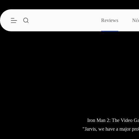
Μετάβαση
στο
περιεχόμενο
Reviews
Νέ
Iron Man 2: The Video G
"Jarvis, we have a major pr