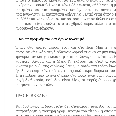
Οπότε ο χειρισμός κρίνεται ως ένα δίκοπο μαχαίρι, γιατ
κινήσεων προσπαθεί να τα κάνει όλα σωστά, αλλά γνώμη μ
ορισμένες αυτοματοποιημένες οδούς, ώστε τα πάντα να
πρωταγωνιστή. Η κατάσταση δείχνει να βελτιώνεται όταν ο I
επιβάλλεται να περάσει σε κατάσταση hover αν θέλει να στ
περίπτωση είναι ευάλωτος στα εχθρικά πυρά, αλλά από τη
πυροβολεί ταυτόχρονα.
Όταν τα προβλήματα δεν έχουν τελειωμό
Όπως στο πρώτο μέρος, έτσι και στο Iron Man 2 η πτ
πραγματικά ευχάριστη διαδικασία -αρκεί φυσικά να μην υπά
τριγύρω- αν και για κάποιο μυστήριο λόγο, οι ταχύτητες εί
χαμηλές. Ακόμα και η Mark IV έκδοση της στολής, απο
κινείται με ρυθμούς χελώνας, Ίσως με αυτόν τον τρόπο ίσως
ήθελε να επιμηκύνει κάπως τη σχετικά μικρή διάρκεια του
Η μετάβαση από το ένα σημείο στο άλλο είναι μια πραγμα
αργή διαδικασία, ενώ δεν είναι λίγες οι φορές όπου ο χ
υπομονή των παικτών.
{PAGE_BREAK}
Και δυστυχώς τα δυσάρεστα δεν σταματούν εδώ. Αφήνοντας
απαρατήρητη η αυστηρή γραμμικότητα του τίτλου, η οποία π
Αν ο χαρακτήρας προσπαθήσει να παρεκκλίνει από την πορεί