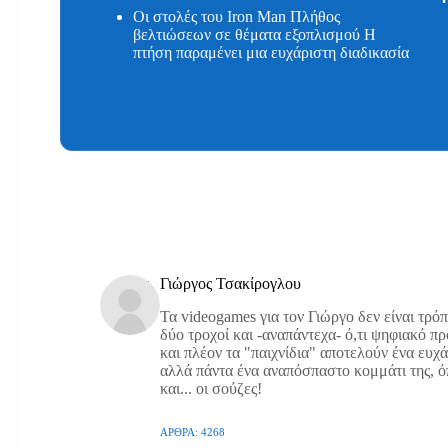
Οι στολές του Iron Man Πλήθος
βελτιώσεων σε θέματα εξοπλισμού Η
πτήση παραμένει μια ευχάριστη διαδικασία
Γιώργος Τσακίρογλου
Τα videogames για τον Γιώργο δεν είναι τρό
δύο τροχοί και -αναπάντεχα- ό,τι ψηφιακό π
και πλέον τα "παιχνίδια" αποτελούν ένα ευχ
αλλά πάντα ένα αναπόσπαστο κομμάτι της, όπω
και... οι σούζες!
ΆΡΘΡΑ: 4268