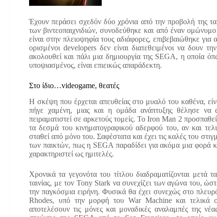
Έχουν περάσει σχεδόν δύο χρόνια από την προβολή της ται
των βιντεοπαιχνιδιών, συνοδεύθηκε και από έναν ομώνυμο
είναι στην πλειοψηφία τους αδιάφορες, επιβεβαιώθηκε για 
ορισμένοι developers δεν είναι διατεθειμένοι να δουν τη
ακολουθεί και πάλι μια δημιουργία της SEGA, η οποία όπ
υποψιασμένος, είναι επιεικώς απαράδεκτη.
Στο ίδιο…videogame, θεατές
Η σκέψη που έρχεται απευθείας στο μυαλό του καθένα, είνα
πήγε χαμένη, μιας και η ομάδα ανάπτυξης θέλησε να α
πειραματιστεί σε αρκετούς τομείς. Το Iron Man 2 προσπαθ
τα δεσμά του κινηματογραφικού αδερφού του, αν και τελ
σταθεί από μόνο του. Σαφέστατα και έχει τις καλές του στιγ
των παικτών, πως η SEGA παραδίδει για ακόμα μια φορά κ
χαρακτηριστεί ως ημιτελές.
Χρονικά τα γεγονότα του τίτλου διαδραματίζονται μετά τα
ταινίας, με τον Tony Stark να συνεχίζει των αγώνα του, ώστ
την παγκόσμια ειρήνη. Φυσικά θα έχει συνεχώς στο πλευρ
Rhodes, υπό την μορφή του War Machine και τελικά ο
αποτελέσουν τις μόνες και μοναδικές αναλαμπές της νέα