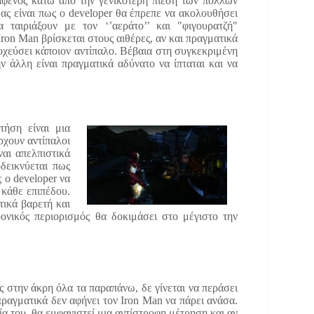
ί αφενός κάτω από την γενικότερη πίεση των πολλών
ας είναι πως ο developer θα έπρεπε να ακολουθήσει
 ταιριάξουν με τον ‘’αεράτο’’ και "φιγουρατζή"
ron Man βρίσκεται στους αιθέρες, αν και πραγματικά
οχεύσει κάποιον αντίπαλο. Βέβαια στη συγκεκριμένη
ν άλλη είναι πραγματικά αδύνατο να ίπταται και να
ήση είναι μια
ρχουν αντίπαλοι
ναι απελπιστικά
δεικνύεται πως
 ο developer να
 κάθε επιπέδου.
τικά βαρετή και
ρονικός περιορισμός θα δοκιμάσει στο μέγιστο την
 στην άκρη όλα τα παραπάνω, δε γίνεται να περάσει
ραγματικά δεν αφήνει τον Iron Man να πάρει ανάσα.
α του, θα εμφανιστεί μια αντίστροφη μέτρηση και αν