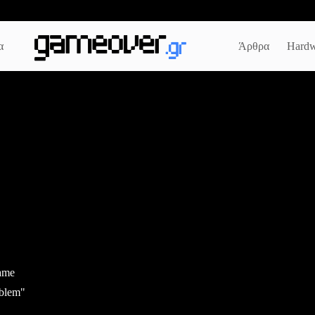
α
Άρθρα
Hardw
ame
oblem"