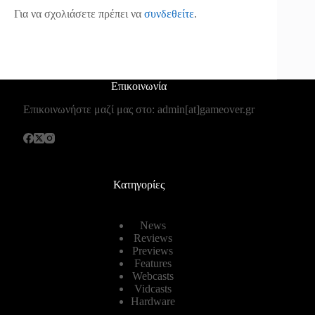
Για να σχολιάσετε πρέπει να
συνδεθείτε
.
Επικοινωνία
Επικοινωνήστε μαζί μας στο: admin[at]gameover.gr
Κατηγορίες
News
Reviews
Previews
Features
Webcasts
Vidcasts
Hardware