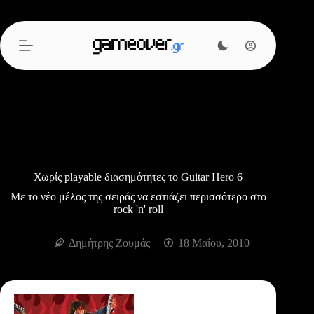
Μετάβαση
στο
περιεχόμενο
Χωρίς playable διασημότητες το Guitar Hero 6
Με το νέο μέλος της σειράς να εστιάζει περισσότερο στο
rock 'n' roll
Δημήτρης Ζουμάς
18 Μαΐου, 2010