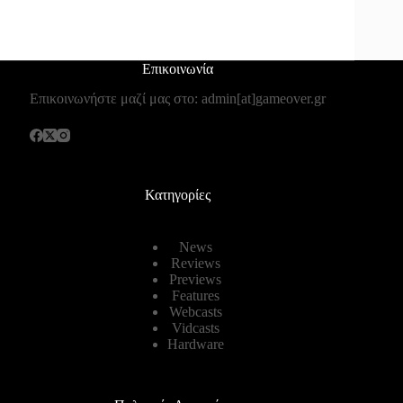
Επικοινωνία
Επικοινωνήστε μαζί μας στο: admin[at]gameover.gr
Κατηγορίες
News
Reviews
Previews
Features
Webcasts
Vidcasts
Hardware