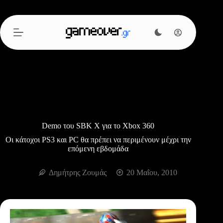
Μετάβαση
στο
περιεχόμενο
Demo του SBK X για το Xbox 360
Οι κάτοχοι PS3 και PC θα πρέπει να περιμένουν μέχρι την
επόμενη εβδομάδα
Δημήτρης Ζουμάς
20 Μαΐου, 2010