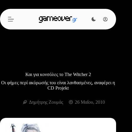
Μετάβαση
στο
περιεχόμενο
Και για κονσόλες το The Witcher 2
Οι φήμες περί ακύρωσής του είναι λανθασμένες, αναφέρει η
CD Projekt
Δημήτρης Ζουμάς
26 Μαΐου, 2010