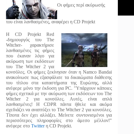
Οι φήμες περί ακύρωσής
του είναι λανθασμένες, αναφέρει η CD Projekt
Η CD Projekt Red
-δημιουργός του The
Witcher- χαρακτήρισε
λανθασμένες τις φήμες
που έκαναν λόγο για
ακύρωση των εκδόσεων
του The Witcher 2 για
κονσόλες. Οι φήμες ξεκίνησαν όταν η Namco Bandai
ανακοίνωσε πως εξασφάλισε τα δικαιώματα διάθεσης
του τίτλου στα καταστήματα της Ευρώπης, αλλά
ανέφερε μόνο την έκδοση για PC. "Υπάρχουν κάποιες
φήμες σχετικά με την ακύρωση των εκδόσεων του The
Witcher 2 για κονσόλες. Αυτές, είναι απλά
λανθασμένες! Η CDPR πάντα ήθελε και ακόμα
σχεδιάζει να αναπτύξει το The Witcher 2 για κονσόλες.
Τίποτα δεν έχει αλλάξει. Μείνετε συντονισμένοι για
περισσότερες πληροφορίες στο άμεσο μέλλον!"
ανέφερε στο
Twitter
η CD Projekt.