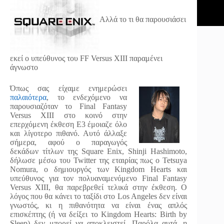
Αλλά το τι θα παρουσιάσει
εκεί ο υπεύθυνος του FF Versus XIII παραμένει
άγνωστο
Όπως σας είχαμε ενημερώσει
παλαιότερα
, το ενδεχόμενο να
παρουσιαζόταν το Final Fantasy
Versus XIII στο κοινό στην
επερχόμενη έκθεση Ε3 έμοιαζε όλο
και λίγοτερο πιθανό. Αυτό άλλαξε
σήμερα, αφού ο παραγωγός
δεκάδων τίτλων της Square Enix, Shinji Hashimoto,
δήλωσε μέσω του Twitter της εταιρίας πως ο Tetsuya
Nomura, ο δημιουργός των Kingdom Hearts και
υπεύθυνος για τον πολυαναμενόμενο Final Fantasy
Versus XIII, θα παρεβρεθεί τελικά στην έκθεση. Ο
λόγος που θα κάνει το ταξίδι στο Los Angeles δεν είναι
γνωστός, κι η πιθανότητα να είναι ένας απλός
επισκέπτης (ή να δείξει το Kingdom Hearts: Birth by
Sleep) δεν μπορεί να αποκλειστεί. Παρόλα αυτά, η