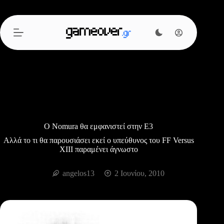
Μετάβαση
στο
περιεχόμενο
Ο Nomura θα εμφανιστεί στην Ε3
Αλλά το τι θα παρουσιάσει εκεί ο υπεύθυνος του FF Versus
XIII παραμένει άγνωστο
angelos13
2 Ιουνίου, 2010