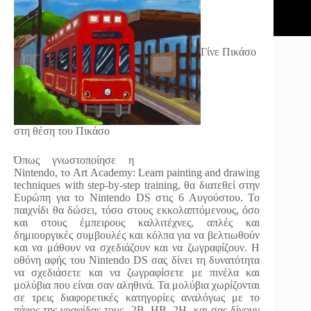
Γίνε Πικάσο
στη θέση του Πικάσο
Όπως γνωστοποίησε η
Nintendo, το Art Academy: Learn painting and drawing
techniques with step-by-step training, θα διατεθεί στην
Ευρώπη για το Nintendo DS στις 6 Αυγούστου. Το
παιχνίδι θα δώσει, τόσο στους εκκολαπτόμενους, όσο
και στους έμπειρους καλλιτέχνες, απλές και
δημιουργικές συμβουλές και κόλπα για να βελτιωθούν
και να μάθουν να σχεδιάζουν και να ζωγραφίζουν. Η
οθόνη αφής του Nintendo DS σας δίνει τη δυνατότητα
να σχεδιάσετε και να ζωγραφίσετε με πινέλα και
μολύβια που είναι σαν αληθινά. Τα μολύβια χωρίζονται
σε τρεις διαφορετικές κατηγορίες αναλόγως με το
πάχος της γραφίδας τους -2B, HB, 2H- και σας δίνουν