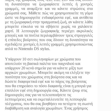
τη δυνατότητα να ζωγραφίσετε λεπτές ή χοντρές
γραμμές, να αναμίξετε και να κάνετε στρώσεις στα
χρώματά σας. Μάθετε πώς να χρησιμοποιείτε τη γόμα
ώστε να δημιουργείτε ενδιαφέροντα εφέ, και αντίθετα
με τη ζωγραφική στην πραγματική ζωή, αν κάνετε λάθη
μπορείτε εύκολα να τα σβήσετε χωρίς να χαλάσετε
χαρτί. Η λειτουργία ζωγραφικής περιέχει ακρυλικές
μπογιές και τα πινέλα περιλαμβάνουν τρεις στρογγυλές
ή επίπεδες βούρτσες που σας δίνουν τη δυνατότητα να
σχεδιάζετε χοντρές ή λεπτές γραμμές χρησιμοποιώντας
απλά το Nintendo DS stylus.
Υπάρχουν 10 σετ σωληναρίων με χρώματα που
αποτελούν τη βασικά παλέτα του παιχνιδιού και
υπάρχουν 20 κενά σημεία για να κάνετε μίξη των
αρχικών χρωμάτων. Μπορείτε ακόμη να ελέγξετε την
ποσότητα του χρώματος στη βούρτσα σας και να
δώσετε διαφορετικά εφέ και το πάχος της βούρτσας
που θα επηρεάσει το πόσο διαφανής είναι η μπογιά για
επιπλέον εφέ στη δημιουργία σας. Κάνετε ζουμ στις
δημιουργίες σας για να τελειοποιήσετε τις
λεπτομέρειες και να εκμεταλλευτείτε τη λειτουργία
πλέγματος, που θα σας βοηθήσει να πετύχετε τη σωστή
διαβάθμιση και αναλογία χρωμάτων. Ένας χρήσιμος