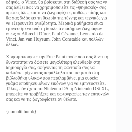
οδηγός, ο Vince, θα βρίσκεται στη διάθεσή σας για να
σας δείξει πώς να χρησιμοποιείτε τις «ψηφιακές» σας
πρώτες ύλες και τι να ζωγραφίζετε, καθώς επίσης και
θα σας διδάσκει τη θεωρία της τέχνης και τεχνικές για
να εξερευνείτε ανεξάρτητα. Μερικά μαθήματα είναι
εμπνευσμένα από τη δουλειά διάσημων ζωγράφων
όπως οι Albrecht Dürer, Paul Cézanne, Leonardo da
Vinci, Jan van Huysum, John Constable και πολλών
άλλων.
Χρησιμοποιήστε την Free Paint mode που σας δίνει τη
δυνατότητα να δώσετε μεγαλύτερη ελευθερία στη
δημιουργία σας, αφήνοντας τη φαντασία σας να
καλπάσει ρίχνοντας παράλληλα και μια ματιά στη
βιβλιοθήκη υλικών που περιλαμβάνει μια ευρεία
γκάμα αποθηκευμένων εικόνων για να εμπνευστείτε.
Τέλος, εάν έχετε το Nintendo DSi ή Nintendo DSi XL,
μπορείτε να τραβήξετε και φωτογραφίες των επιτυχιών
σας και να τις ζωγραφίσετε αν θέλετε.
{nomultithumb}