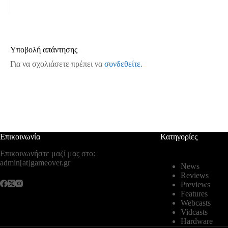
Υποβολή απάντησης
Για να σχολιάσετε πρέπει να
συνδεθείτε
.
Επικοινωνία
Κατηγορίες
Επικοινωνήστε μαζί μας στο:
admin[at]gameover.gr
News
Reviews
Previews
Features
Webcasts
Vidcasts
Hardware