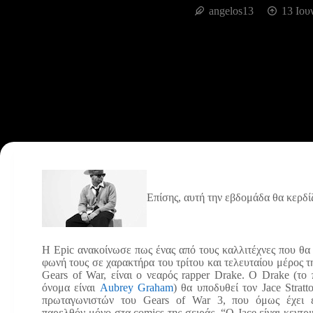
angelos13
13 Ιου
Επίσης, αυτή την εβδομάδα θα κερδί
Η Epic ανακοίνωσε πως ένας από τους καλλιτέχνες που θα
φωνή τους σε χαρακτήρα του τρίτου και τελευταίου μέρος τη
Gears of War, είναι ο νεαρός rapper Drake. Ο Drake (το
όνομα είναι
Aubrey Graham
) θα υποδυθεί τον Jace Stratt
πρωταγωνιστών του Gears of War 3, που όμως έχει ε
παρελθόν μόνο στα comics της σειράς. “Ο Jace είναι κεντρ