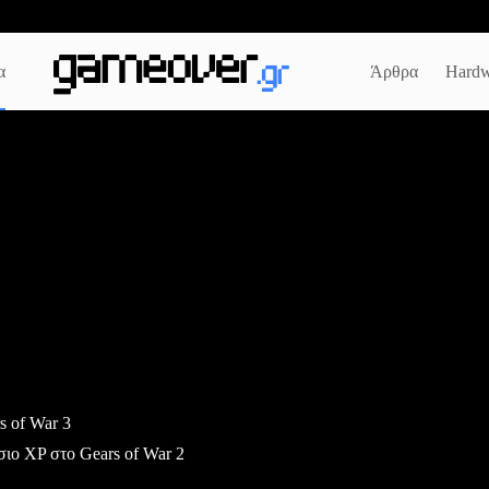
α
Άρθρα
Hardw
s of War 3
σιο XP στο Gears of War 2