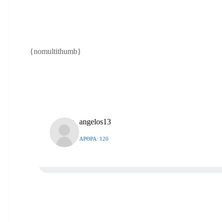
{nomultithumb}
angelos13
ΆΡΘΡΑ: 120