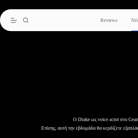
Μετάβαση
στο
περιεχόμενο
Reviews
Νέ
O Drake ως voice actor στο Gear
Επίσης, αυτή την εβδομάδα θα κερδίζετε εξαπλά