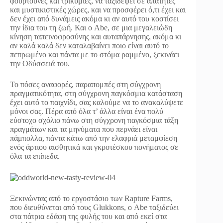
φουρτούνες και τρικυμίες, να ταξιδέψει σε απάτητες
και μυστικιστικές χώρες, και να προσφέρει ό,τι έχει και
δεν έχει από δυνάμεις ακόμα κι αν αυτό του κοστίσει
την ίδια του τη ζωή. Και ο Abe, σε μια μεγαλειώδη
κίνηση ταπεινοφροσύνης και αυταπάρνησης, ακόμα κι
αν καλά καλά δεν καταλαβαίνει ποιο είναι αυτό το
πεπρωμένο και πάντα με το στόμα ραμμένο, ξεκινάει
την Οδύσσειά του.
Το πόσες αναφορές, παραπομπές στη σύγχρονη
πραγματικότητα, στη σύγχρονη παγκόσμια κατάσταση
έχει αυτό το παιχνίδι, σας καλούμε να το ανακαλύψετε
μόνοι σας. Πέρα από όλα τ’ άλλα είναι ένα πολύ
εύστοχο σχόλιο πάνω στη σύγχρονη παγκόσμια τάξη
πραγμάτων και τα μηνύματα που περνάει είναι
πάμπολλα, πάντα κάτω από την ελαφριά μεταμφίεση
ενός άρτιου αισθητικά και γκροτέσκου πονήματος σε
όλα τα επίπεδα.
Ξεκινώντας από το εργοστάσιο των Rapture Farms,
που διευθύνεται από τους Glukkons, ο Abe ταξιδεύει
στα πάτρια εδάφη της φυλής του και από εκεί στα