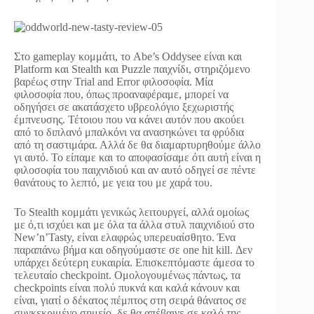
Στο gameplay κομμάτι, το Abe’s Oddysee είναι και
Platform και Stealth και Puzzle παιχνίδι, στηριζόμενο
βαρέως στην Trial and Error φιλοσοφία. Μία
φιλοσοφία που, όπως προαναφέραμε, μπορεί να
οδηγήσει σε ακατάσχετο υβρεολόγιο ξεχωριστής
έμπνευσης. Τέτοιου που να κάνει αυτόν που ακούει
από το διπλανό μπαλκόνι να ανασηκώνει τα φρύδια
από τη σαστιμάρα. Αλλά δε θα διαμαρτυρηθούμε άλλο
γι αυτό. Το είπαμε και το αποφασίσαμε ότι αυτή είναι η
φιλοσοφία του παιχνιδιού και αν αυτό οδηγεί σε πέντε
θανάτους το λεπτό, με γεια του με χαρά του.
Το Stealth κομμάτι γενικώς λειτουργεί, αλλά ομοίως
με ό,τι ισχύει και με όλα τα άλλα στυλ παιχνιδιού στο
New’n’Tasty, είναι ελαφρώς υπερευαίσθητο. Ένα
παραπάνω βήμα και οδηγούμαστε σε one hit kill. Δεν
υπάρχει δεύτερη ευκαιρία. Επισκεπτόμαστε άμεσα το
τελευταίο checkpoint. Ομολογουμένως πάντως, τα
checkpoints είναι πολύ πυκνά και καλά κάνουν και
είναι, γιατί ο δέκατος πέμπτος στη σειρά θάνατος σε
συγκεκριμένο σημείο, δε θα απέβαινε σε καλό της