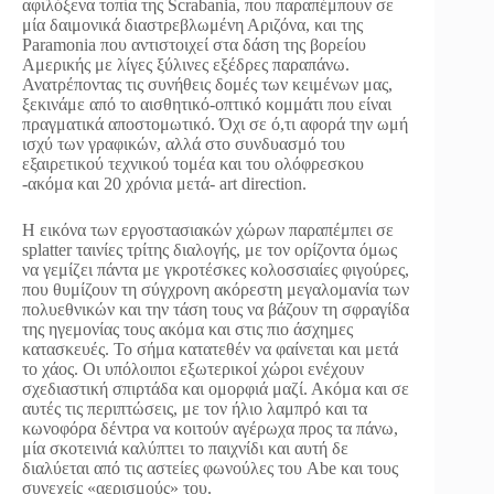
αφιλόξενα τοπία της Scrabania, που παραπέμπουν σε
μία δαιμονικά διαστρεβλωμένη Αριζόνα, και της
Paramonia που αντιστοιχεί στα δάση της βορείου
Αμερικής με λίγες ξύλινες εξέδρες παραπάνω.
Ανατρέποντας τις συνήθεις δομές των κειμένων μας,
ξεκινάμε από το αισθητικό-οπτικό κομμάτι που είναι
πραγματικά αποστομωτικό. Όχι σε ό,τι αφορά την ωμή
ισχύ των γραφικών, αλλά στο συνδυασμό του
εξαιρετικού τεχνικού τομέα και του ολόφρεσκου
-ακόμα και 20 χρόνια μετά- art direction.
Η εικόνα των εργοστασιακών χώρων παραπέμπει σε
splatter ταινίες τρίτης διαλογής, με τον ορίζοντα όμως
να γεμίζει πάντα με γκροτέσκες κολοσσιαίες φιγούρες,
που θυμίζουν τη σύγχρονη ακόρεστη μεγαλομανία των
πολυεθνικών και την τάση τους να βάζουν τη σφραγίδα
της ηγεμονίας τους ακόμα και στις πιο άσχημες
κατασκευές. Το σήμα κατατεθέν να φαίνεται και μετά
το χάος. Οι υπόλοιποι εξωτερικοί χώροι ενέχουν
σχεδιαστική σπιρτάδα και ομορφιά μαζί. Ακόμα και σε
αυτές τις περιπτώσεις, με τον ήλιο λαμπρό και τα
κωνοφόρα δέντρα να κοιτούν αγέρωχα προς τα πάνω,
μία σκοτεινιά καλύπτει το παιχνίδι και αυτή δε
διαλύεται από τις αστείες φωνούλες του Abe και τους
συνεχείς «αερισμούς» του.