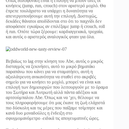
Όπως δολοφονική είναι η επιλογή να μπουν όλες οι
κινήσεις (jump, run, crouch) στον αριστερό μοχλό. Θα
έπρεπε τουλάχιστο να υπάρχει η δυνατότητα να
απενεργοποιήσουμε αυτή την επιλογή. Δυστυχώς,
δεκάδες θάνατοι αποδίδονται στο ότι το παιχνίδι δεν
αποφάσισε εγκαίρως αν επιλέξαμε jump ή crouch, roll
ή run. Οπότε τώρα ξέρουμε: καρδιαγγειακά, τροχαία,
και αυτός ο αριστερός αναλογικός φταιν για όλα.
Βεβαίως το lag στην κίνηση του Abe, αυτός ο μικρός
δισταγμός να ξεκινήσει, αυτό το μικρό βηματάκι
παραπάνω που κάνει για να σταματήσει, αυτή η
αξιολάτρευτη ανικανότητα να σταθεί στο ακριβές
σημείο για να κινήσει το μοχλό, μπορεί να είναι και
επιλογή των δημιουργών που λειτουργούν με το όραμα
του Σωτήρα και Λυτρωτή αλλά πάντα αδέξιου και
αρτσούμπαλου Abe. Όπως και να ‘χει, θέλουμε να
τους πληροφορήσουμε ότι μας έκανε τη ζωή ελάχιστά
πιο δύσκολη και τις μέρες που παίξαμε τσίμπησε και
κανά δυο μοναδούλες η ένδειξη στο
σφυγμομανόμετρο -ειδικά τις απογευματινές ώρες.