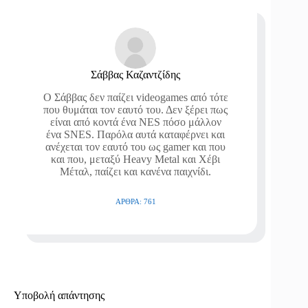
Σάββας Καζαντζίδης
O Σάββας δεν παίζει videogames από τότε
που θυμάται τον εαυτό του. Δεν ξέρει πως
είναι από κοντά ένα NES πόσο μάλλον
ένα SNES. Παρόλα αυτά καταφέρνει και
ανέχεται τον εαυτό του ως gamer και που
και που, μεταξύ Heavy Metal και Χέβι
Μέταλ, παίζει και κανένα παιχνίδι.
ΆΡΘΡΑ: 761
Υποβολή απάντησης