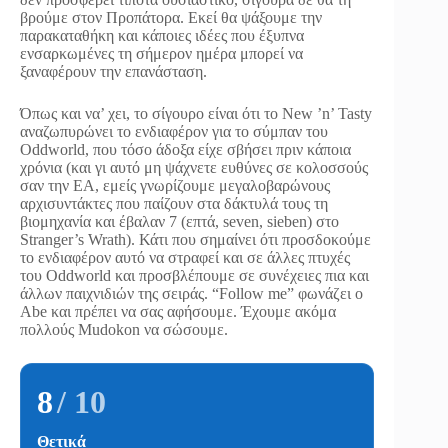
βρούμε στον Προπάτορα. Εκεί θα ψάξουμε την
παρακαταθήκη και κάποιες ιδέες που έξυπνα
ενσαρκωμένες τη σήμερον ημέρα μπορεί να
ξαναφέρουν την επανάσταση.
Όπως και να’ χει, το σίγουρο είναι ότι το New ’n’ Tasty
αναζωπυρώνει το ενδιαφέρον για το σύμπαν του
Oddworld, που τόσο άδοξα είχε σβήσει πριν κάποια
χρόνια (και γι αυτό μη ψάχνετε ευθύνες σε κολοσσούς
σαν την EA, εμείς γνωρίζουμε μεγαλοβαρώνους
αρχισυντάκτες που παίζουν στα δάκτυλά τους τη
βιομηχανία και έβαλαν 7 (επτά, seven, sieben) στο
Stranger’s Wrath). Κάτι που σημαίνει ότι προσδοκούμε
το ενδιαφέρον αυτό να στραφεί και σε άλλες πτυχές
του Oddworld και προσβλέπουμε σε συνέχειες πια και
άλλων παιχνιδιών της σειράς. “Follow me” φωνάζει ο
Abe και πρέπει να σας αφήσουμε. Έχουμε ακόμα
πολλούς Mudokon να σώσουμε.
8
/ 10
Θετικά