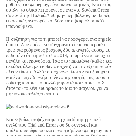
ρυθμός στο gameplay, είναι ικανοποιητικός. Και εκτός
αυτών, το υλικό λειτουργεί σε ένα «το Soylent Green
συναντά την Παλαιά Διαθήκη» περιβάλλον, με βαριές
εικαστικές αναφορές και δύσπεπτα (κυριολεκτικά)
υπονοούμενα.
Η συζήτηση για το τι μπορεί να προσφέρει ένα σημείο
όπου ο Abe πρέπει να συγχρονιστεί και να περάσει
τρείς αιωρούμενους βράχους δύο απανωτές φορές, με
δεδομένο ότι είμαστε στο 2014, μπορεί να αποδειχτεί
μεγάλη και χρονοβόρα. Ίσως το παραπάνω (καθώς και
δεκάδες άλλα gameplay στοιχεία) να μην εξυπηρετούν
πλέον τίποτα. Αλλά ταυτόχρονα τίποτα δεν εξυπηρετεί
και ένα παιχνίδι-γνήσιο τέκνο της εποχής μας, όπου ο
παίκτης κρατάει το μοχλό μπροστά και πατάει το X
όταν του το λέει ευθαρσώς το ίδιο το παιχνίδι, για να
μη πονοκεφαλιάζει αναίτια.
Και βεβαίως αν ψάχνουμε τη χρυσή τομή μεταξύ
ανελέητου Trial and Error που δε συγχωρεί και
απόλυτα αδιάφορου και ευνουχισμένου gameplay που
δεν προσφέρει τίποτα ουσιαστικό, σίγουρα δε θα τη