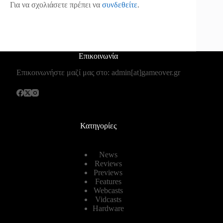
Για να σχολιάσετε πρέπει να
συνδεθείτε
.
Επικοινωνία
Επικοινωνήστε μαζί μας στο: admin[at]gameover.gr
Κατηγορίες
News
Reviews
Previews
Features
Webcasts
Vidcasts
Hardware