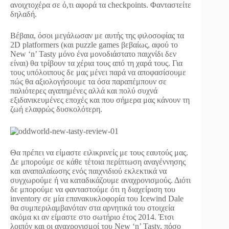
ανοιχτοχέρα σε ό,τι αφορά τα checkpoints. Φανταστείτε
δηλαδή.
Βέβαια, όσοι μεγάλωσαν με αυτής της φιλοσοφίας τα
2D platformers (και puzzle games βεβαίως, αφού το
New ‘n’ Tasty μόνο ένα μονοδιάστατο παιχνίδι δεν
είναι) θα τρίβουν τα χέρια τους από τη χαρά τους. Για
τους υπόλοιπους δε μας μένει παρά να αποφασίσουμε
πώς θα αξιολογήσουμε τα όσα παραπέμπουν σε
παλιότερες αγαπημένες αλλά και πολύ συχνά
εξιδανικευμένες εποχές και που σήμερα μας κάνουν τη
ζωή ελαφρώς δυσκολότερη.
Θα πρέπει να είμαστε ειλικρινείς με τους εαυτούς μας.
Δε μπορούμε σε κάθε τέτοια περίπτωση αναγέννησης
και αναπαλαίωσης ενός παιχνιδιού εκλεκτικά να
συγχωρούμε ή να καταδικάζουμε αναχρονισμούς. Διότι
δε μπορούμε να φανταστούμε ότι η διαχείριση του
inventory σε μία επανακυκλοφορία του Icewind Dale
θα συμπεριλαμβανόταν στα αρνητικά του στοιχεία
ακόμα κι αν είμαστε στο σωτήριο έτος 2014. Έτσι
λοιπόν και οι αναχρονισμοί του New ‘n’ Tasty, πόσο