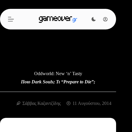
Μετάβαση
στο
περιεχόμενο
Oddworld: New ‘n’ Tasty
Ποιο Dark Souls; Τι “Prepare to Die”;
Σάββας Καζαντζίδης
11 Αυγούστου, 2014