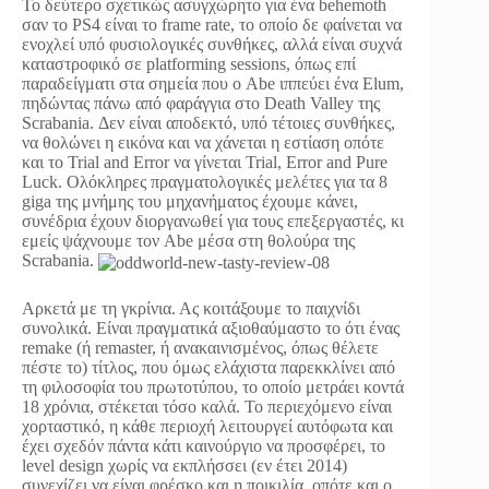
Το δεύτερο σχετικώς ασυγχώρητο για ένα behemoth
σαν το PS4 είναι το frame rate, το οποίο δε φαίνεται να
ενοχλεί υπό φυσιολογικές συνθήκες, αλλά είναι συχνά
καταστροφικό σε platforming sessions, όπως επί
παραδείγματι στα σημεία που ο Abe ιππεύει ένα Elum,
πηδώντας πάνω από φαράγγια στο Death Valley της
Scrabania. Δεν είναι αποδεκτό, υπό τέτοιες συνθήκες,
να θολώνει η εικόνα και να χάνεται η εστίαση οπότε
και το Trial and Error να γίνεται Trial, Error and Pure
Luck. Ολόκληρες πραγματολογικές μελέτες για τα 8
giga της μνήμης του μηχανήματος έχουμε κάνει,
συνέδρια έχουν διοργανωθεί για τους επεξεργαστές, κι
εμείς ψάχνουμε τον Abe μέσα στη θολούρα της
Scrabania.
Αρκετά με τη γκρίνια. Ας κοιτάξουμε το παιχνίδι
συνολικά. Είναι πραγματικά αξιοθαύμαστο το ότι ένας
remake (ή remaster, ή ανακαινισμένος, όπως θέλετε
πέστε το) τίτλος, που όμως ελάχιστα παρεκκλίνει από
τη φιλοσοφία του πρωτοτύπου, το οποίο μετράει κοντά
18 χρόνια, στέκεται τόσο καλά. Το περιεχόμενο είναι
χορταστικό, η κάθε περιοχή λειτουργεί αυτόφωτα και
έχει σχεδόν πάντα κάτι καινούργιο να προσφέρει, το
level design χωρίς να εκπλήσσει (εν έτει 2014)
συνεχίζει να είναι φρέσκο και η ποικιλία, οπότε και ο