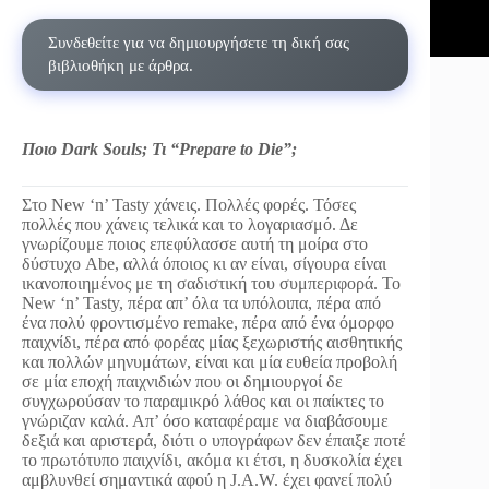
Συνδεθείτε για να δημιουργήσετε τη δική σας
βιβλιοθήκη με άρθρα.
Ποιο Dark Souls; Τι “Prepare to Die”;
Στο New ‘n’ Tasty χάνεις. Πολλές φορές. Τόσες
πολλές που χάνεις τελικά και το λογαριασμό. Δε
γνωρίζουμε ποιος επεφύλασσε αυτή τη μοίρα στο
δύστυχο Abe, αλλά όποιος κι αν είναι, σίγουρα είναι
ικανοποιημένος με τη σαδιστική του συμπεριφορά. Το
New ‘n’ Tasty, πέρα απ’ όλα τα υπόλοιπα, πέρα από
ένα πολύ φροντισμένο remake, πέρα από ένα όμορφο
παιχνίδι, πέρα από φορέας μίας ξεχωριστής αισθητικής
και πολλών μηνυμάτων, είναι και μία ευθεία προβολή
σε μία εποχή παιχνιδιών που οι δημιουργοί δε
συγχωρούσαν το παραμικρό λάθος και οι παίκτες το
γνώριζαν καλά. Απ’ όσο καταφέραμε να διαβάσουμε
δεξιά και αριστερά, διότι ο υπογράφων δεν έπαιξε ποτέ
το πρωτότυπο παιχνίδι, ακόμα κι έτσι, η δυσκολία έχει
αμβλυνθεί σημαντικά αφού η J.A.W. έχει φανεί πολύ