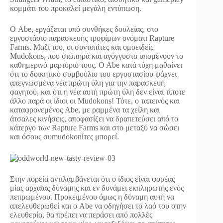
κομμάτι του προκαλεί μεγάλη εντύπωση.
Ο Abe, εργάζεται υπό συνθήκες δουλείας, στο
εργοστάσιο παρασκευής τροφίμων ονόματι Rapture
Farms. Μαζί του, οι συντοπίτες και ομοειδείς
Mudokons, που σιωπηρά και αγόγγυστα υπομένουν το
καθημερινό μαρτύριό τους. O Abe κατά τύχη μαθαίνει
ότι το δοικητικό συμβούλιο του εργοστασίου ψάχνει
απεγνωσμένα νέα πρώτη ύλη για την παρασκευή
φαγητού, και ότι η νέα αυτή πρώτη ύλη δεν είναι τίποτε
άλλο παρά οι ίδιοι οι Mudokons! Τότε, ο ταπεινός και
καταφρονεμένος Abe, με ραμμένα τα χείλη και
άτσαλες κινήσεις, αποφασίζει να δραπετεύσει από το
κάτεργο των Rapture Farms και στο μεταξύ να σώσει
και όσους συmudokonίτες μπορεί.
Στην πορεία αντιλαμβάνεται ότι ο ίδιος είναι φορέας
μίας αρχαίας δύναμης και εν δυνάμει εκπληρωτής ενός
πεπρωμένου. Προκειμένου όμως η δύναμη αυτή να
απελευθερωθεί και ο Abe να οδηγήσει το λαό του στην
ελευθερία, θα πρέπει να περάσει από πολλές