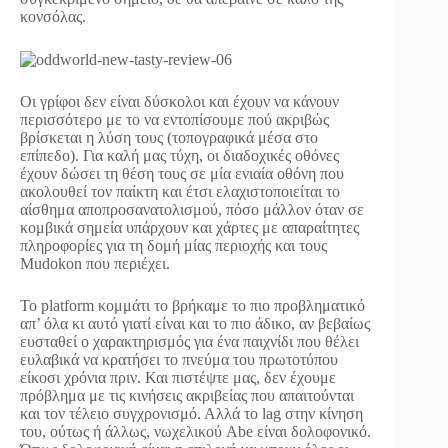
κονσόλας.
Οι γρίφοι δεν είναι δύσκολοι και έχουν να κάνουν
περισσότερο με το να εντοπίσουμε πού ακριβώς
βρίσκεται η λύση τους (τοπογραφικά μέσα στο
επίπεδο). Για καλή μας τύχη, οι διαδοχικές οθόνες
έχουν δώσει τη θέση τους σε μία ενιαία οθόνη που
ακολουθεί τον παίκτη και έτσι ελαχιστοποιείται το
αίσθημα αποπροσανατολισμού, πόσο μάλλον όταν σε
κομβικά σημεία υπάρχουν και χάρτες με απαραίτητες
πληροφορίες για τη δομή μίας περιοχής και τους
Mudokon που περιέχει.
Το platform κομμάτι το βρήκαμε το πιο προβληματικό
απ’ όλα κι αυτό γιατί είναι και το πιο άδικο, αν βεβαίως
ευσταθεί ο χαρακτηρισμός για ένα παιχνίδι που θέλει
ευλαβικά να κρατήσει το πνεύμα του πρωτοτύπου
είκοσι χρόνια πριν. Και πιστέψτε μας, δεν έχουμε
πρόβλημα με τις κινήσεις ακριβείας που απαιτούνται
και τον τέλειο συγχρονισμό. Αλλά το lag στην κίνηση
του, ούτως ή άλλως, νωχελικού Abe είναι δολοφονικό.