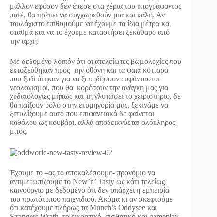
μάλλον εφόσον δεν έπεσε στα χέρια του υπογράφοντος
ποτέ, θα πρέπει να συγχωρεθούν μια και καλή. Αν
τουλάχιστο επιθυμούμε να έχουμε τα ίδια μέτρα και
σταθμά και να το έχουμε καταστήσει ξεκάθαρο από
την αρχή.
Με δεδομένο λοιπόν ότι οι ατελείωτες βωμολοχίες που
εκτοξεύθηκαν προς την οθόνη και τα φαιά κύτταρα
που ξοδεύτηκαν για να ξεπηδήσουν ευφάνταστοι
νεολογισμοί, που θα κορέσουν την ανάγκη μας για
χυδαιολογίες μήπως και τη γλυτώσει το χειριστήριο, δε
θα παίξουν ρόλο στην ετυμηγορία μας, ξεκινάμε να
ξετυλίξουμε αυτό που επιφανειακά δε φαίνεται
καθόλου ως κουβάρι, αλλά αποδεικνύεται ολόκληρος
μίτος.
Έχουμε το –ας το αποκαλέσουμε- προνόμιο να
αντιμετωπίζουμε το New’n’ Tasty ως κάτι τελείως
καινούργιο με δεδομένο ότι δεν υπάρχει η εμπειρία
του πρωτότυπου παιχνιδιού. Ακόμα κι αν σκεφτούμε
ότι κατέχουμε πλήρως τα Munch’s Oddysee και
Strangers Wrath, το εικαστικό, αισθητικό και gameplay