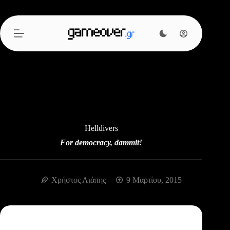
Μετάβαση
στο
περιεχόμενο
Helldivers
For democracy, dammit!
Χρήστος Λιάπης
9 Μαρτίου, 2015