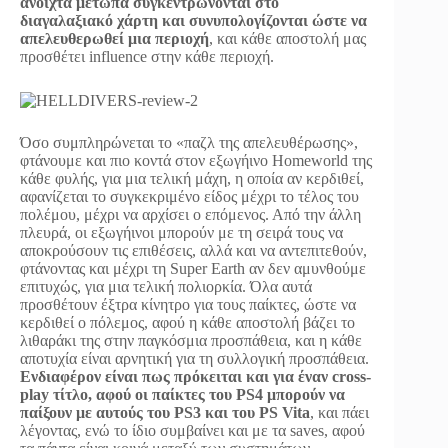
ανοιχτά μέτωπα συγκεντρώνονται στο
διαγαλαξιακό χάρτη και συνυπολογίζονται ώστε να
απελευθερωθεί μια περιοχή
, και κάθε αποστολή μας
προσθέτει influence στην κάθε περιοχή.
Όσο συμπληρώνεται το «παζλ της απελευθέρωσης»,
φτάνουμε και πιο κοντά στον εξωγήινο Homeworld της
κάθε φυλής, για μια τελική μάχη, η οποία αν κερδιθεί,
αφανίζεται το συγκεκριμένο είδος μέχρι το τέλος του
πολέμου, μέχρι να αρχίσει ο επόμενος. Από την άλλη
πλευρά, οι εξωγήινοι μπορούν με τη σειρά τους να
αποκρούσουν τις επιθέσεις, αλλά και να αντεπιτεθούν,
φτάνοντας και μέχρι τη Super Earth αν δεν αμυνθούμε
επιτυχώς, για μια τελική πολιορκία. Όλα αυτά
προσθέτουν έξτρα κίνητρο για τους παίκτες, ώστε να
κερδιθεί ο πόλεμος, αφού η κάθε αποστολή βάζει το
λιθαράκι της στην παγκόσμια προσπάθεια, και η κάθε
αποτυχία είναι αρνητική για τη συλλογική προσπάθεια.
Ενδιαφέρον είναι πως πρόκειται και για έναν cross-
play τίτλο, αφού οι παίκτες του PS4 μπορούν να
παίξουν με αυτούς του PS3 και του PS Vita
, και πάει
λέγοντας, ενώ το ίδιο συμβαίνει και με τα saves, αφού