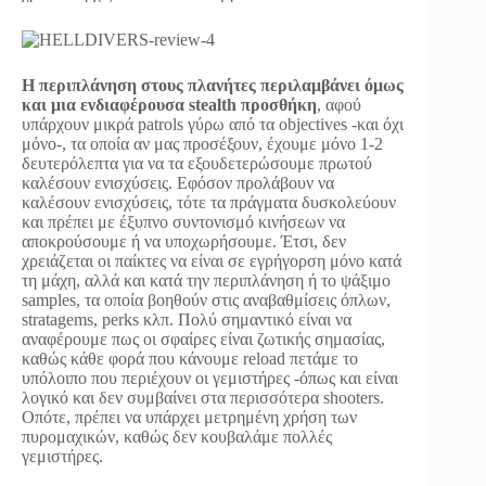
Η περιπλάνηση στους πλανήτες περιλαμβάνει όμως
και μια ενδιαφέρουσα stealth προσθήκη
, αφού
υπάρχουν μικρά patrols γύρω από τα objectives -και όχι
μόνο-, τα οποία αν μας προσέξουν, έχουμε μόνο 1-2
δευτερόλεπτα για να τα εξουδετερώσουμε πρωτού
καλέσουν ενισχύσεις. Εφόσον προλάβουν να
καλέσουν ενισχύσεις, τότε τα πράγματα δυσκολεύουν
και πρέπει με έξυπνο συντονισμό κινήσεων να
αποκρούσουμε ή να υποχωρήσουμε. Έτσι, δεν
χρειάζεται οι παίκτες να είναι σε εγρήγορση μόνο κατά
τη μάχη, αλλά και κατά την περιπλάνηση ή το ψάξιμο
samples, τα οποία βοηθούν στις αναβαθμίσεις όπλων,
stratagems, perks κλπ. Πολύ σημαντικό είναι να
αναφέρουμε πως οι σφαίρες είναι ζωτικής σημασίας,
καθώς κάθε φορά που κάνουμε reload πετάμε το
υπόλοιπο που περιέχουν οι γεμιστήρες -όπως και είναι
λογικό και δεν συμβαίνει στα περισσότερα shooters.
Οπότε, πρέπει να υπάρχει μετρημένη χρήση των
πυρομαχικών, καθώς δεν κουβαλάμε πολλές
γεμιστήρες.