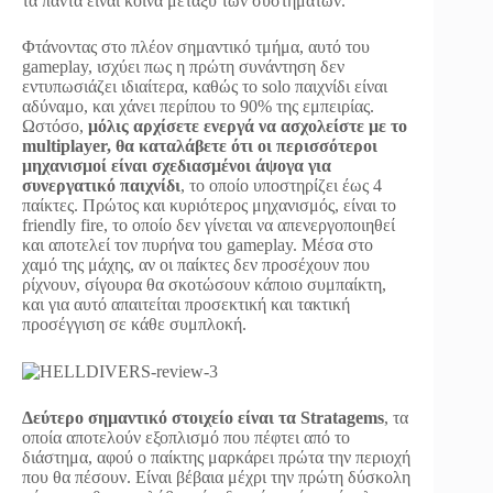
τα πάντα είναι κοινά μεταξύ των συστημάτων.
Φτάνοντας στο πλέον σημαντικό τμήμα, αυτό του
gameplay, ισχύει πως η πρώτη συνάντηση δεν
εντυπωσιάζει ιδιαίτερα, καθώς το solo παιχνίδι είναι
αδύναμο, και χάνει περίπου το 90% της εμπειρίας.
Ωστόσο,
μόλις αρχίσετε ενεργά να ασχολείστε με το
multiplayer, θα καταλάβετε ότι οι περισσότεροι
μηχανισμοί είναι σχεδιασμένοι άψογα για
συνεργατικό παιχνίδι
, το οποίο υποστηρίζει έως 4
παίκτες. Πρώτος και κυριότερος μηχανισμός, είναι το
friendly fire, το οποίο δεν γίνεται να απενεργοποιηθεί
και αποτελεί τον πυρήνα του gameplay. Μέσα στο
χαμό της μάχης, αν οι παίκτες δεν προσέχουν που
ρίχνουν, σίγουρα θα σκοτώσουν κάποιο συμπαίκτη,
και για αυτό απαιτείται προσεκτική και τακτική
προσέγγιση σε κάθε συμπλοκή.
Δεύτερο σημαντικό στοιχείο είναι τα Stratagems
, τα
οποία αποτελούν εξοπλισμό που πέφτει από το
διάστημα, αφού ο παίκτης μαρκάρει πρώτα την περιοχή
που θα πέσουν. Είναι βέβαια μέχρι την πρώτη δύσκολη