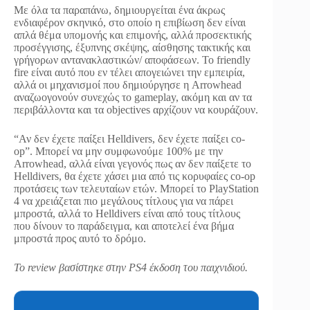
Με όλα τα παραπάνω, δημιουργείται ένα άκρως
ενδιαφέρον σκηνικό, στο οποίο η επιβίωση δεν είναι
απλά θέμα υπομονής και επιμονής, αλλά προσεκτικής
προσέγγισης, έξυπνης σκέψης, αίσθησης τακτικής και
γρήγορων αντανακλαστικών/ αποφάσεων. Το friendly
fire είναι αυτό που εν τέλει απογειώνει την εμπειρία,
αλλά οι μηχανισμοί που δημιούργησε η Arrowhead
αναζωογονούν συνεχώς το gameplay, ακόμη και αν τα
περιβάλλοντα και τα objectives αρχίζουν να κουράζουν.
“Αν δεν έχετε παίξει Helldivers, δεν έχετε παίξει co-
op”. Μπορεί να μην συμφωνούμε 100% με την
Arrowhead, αλλά είναι γεγονός πως αν δεν παίξετε το
Helldivers, θα έχετε χάσει μια από τις κορυφαίες co-op
προτάσεις των τελευταίων ετών. Μπορεί το PlayStation
4 να χρειάζεται πιο μεγάλους τίτλους για να πάρει
μπροστά, αλλά το Helldivers είναι από τους τίτλους
που δίνουν το παράδειγμα, και αποτελεί ένα βήμα
μπροστά προς αυτό το δρόμο.
Το review βασίστηκε στην PS4 έκδοση του παιχνιδιού.