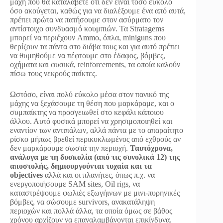
μάχη που θα καταλάβετε ότι δεν είναι τόσο εύκολο
όσο ακούγεται, καθώς για να διαλέξουμε ένα από αυτά,
πρέπει πρώτα να πατήσουμε στον ασύρματο τον
αντίστοιχο συνδυασμό κουμπιών. Τα Stratagems
μπορεί να περιέχουν Ammo, όπλα, miniguns που
θερίζουν τα πάντα στο διάβα τους και για αυτό πρέπει
να θυμηθούμε να πέφτουμε στο έδαφος, βόμβες,
οχήματα και φυσικά, reinforcements, τα οποία καλούν
πίσω τους νεκρούς παίκτες.
Ωστόσο, είναι πολύ εύκολο μέσα στον πανικό της
μάχης να ξεχάσουμε τη θέση που μαρκάραμε, και ο
συμπαίκτης να προσγειωθεί στο κεφάλι κάποιου
άλλου. Αυτό φυσικά μπορεί να χρησιμοποιηθεί και
εναντίον των αντιπάλων, αλλά πάντα με το απαραίτητο
ρίσκο μήπως βρεθεί περικυκλωμένος από εχθρούς αν
δεν μαρκάρουμε σωστά την περιοχή.
Ταυτόχρονα,
ανάλογα με τη δυσκολία (από τις συνολικά 12) της
αποστολής, δημιουργούνται τυχαία και τα
objectives
αλλά και οι πλανήτες, όπως π.χ. να
ενεργοποιήσουμε SAM sites, Oil rigs, να
καταστρέψουμε φωλιές εξωγήινων με μινι-πυρηνικές
βόμβες, να σώσουμε survivors, ανακατάληψη
περιοχών και πολλά άλλα, τα οποία όμως σε βάθος
χρόνου αρχίζουν να επαναλαμβάνονται επικίνδυνα.