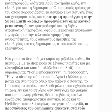
καταστραφούν, διότι απειλούν τον τρόπο ζωής, την
ελευθερία και τη δημοκρατία. Ο καυστικός τρόπος με
τον οποίο παρουσιάζεται το σενάριο είναι πετυχημένος
και χιουμοριστικός, και
η σατιρική προσέγγιση στην
Super Earth «κράζει» προφανώς τον αμερικανικό
μεσσιανισμό
, τον ιμπεριαλισμό και τη δήθεν
στρατιωτική περηφάνια, αφού οι Helldivers αποτελούν
την πρώτη και την τελευταία γραμμή της
ανθρωπότητας, τους απόλυτους πρέσβεις της
ελευθερίας και της δημοκρατίας στους απολίτιστους
εξωγήινους.
Και για αυτό δεν υπάρχει καμία αμφιβολία, καθώς θα
πέφτουμε με τα drop pods σε ξένους πλανήτες και με
φλογοβόλα και καυτό μολύβι θα εκπολιτίζουμε,
ουρλιάζοντας “For Democracyyyy”, “Freedoooom”,
“Have a nice cup of liber-tea!”. Αρκεί εξάλλου μια
ματιά και στο πρώτο όπλο που παίρνει ο παίκτης, το
Liberator, το οποίο… απελευθερώνει τους εχθρούς από
τη ζωή. Αν και το σενάριο δεν συνεχίζει πιο μακριά
από τα προαναφερθέντα, θέτει τις βάσεις και ένα
ευχάριστο, χιουμοριστικό σκηνικό. Μιας και το
Helldivers αποτελεί κυρίως συνεργατικό παιχνίδι,
οι
προσπάθειες του community απέναντι στα τρία