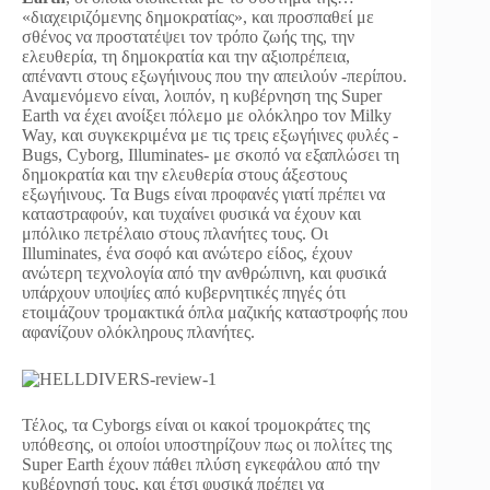
«διαχειριζόμενης δημοκρατίας», και προσπαθεί με
σθένος να προστατέψει τον τρόπο ζωής της, την
ελευθερία, τη δημοκρατία και την αξιοπρέπεια,
απέναντι στους εξωγήινους που την απειλούν -περίπου.
Αναμενόμενο είναι, λοιπόν, η κυβέρνηση της Super
Earth να έχει ανοίξει πόλεμο με ολόκληρο τον Milky
Way, και συγκεκριμένα με τις τρεις εξωγήινες φυλές -
Bugs, Cyborg, Illuminates- με σκοπό να εξαπλώσει τη
δημοκρατία και την ελευθερία στους άξεστους
εξωγήινους. Τα Bugs είναι προφανές γιατί πρέπει να
καταστραφούν, και τυχαίνει φυσικά να έχουν και
μπόλικο πετρέλαιο στους πλανήτες τους. Οι
Illuminates, ένα σοφό και ανώτερο είδος, έχουν
ανώτερη τεχνολογία από την ανθρώπινη, και φυσικά
υπάρχουν υποψίες από κυβερνητικές πηγές ότι
ετοιμάζουν τρομακτικά όπλα μαζικής καταστροφής που
αφανίζουν ολόκληρους πλανήτες.
Τέλος, τα Cyborgs είναι οι κακοί τρομοκράτες της
υπόθεσης, οι οποίοι υποστηρίζουν πως οι πολίτες της
Super Earth έχουν πάθει πλύση εγκεφάλου από την
κυβέρνησή τους, και έτσι φυσικά πρέπει να