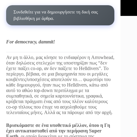
Συνδεθείτε για να δημιουργήσετε τη δική σας
βιβλιοθήκη με άρθρα.
For democracy, dammit!
Αν μη τι άλλο, μας κίνησε το ενδιαφέρον η Arrowhead,
όταν δηλώσεις στελεχών της υποστηρίζαν πως “δεν
έχετε παίξει co-op, αν δεν παίξετε το Helldivers”. Το
περίεργο, βέβαια, σε μια βιομηχανία που οι μεγάλες
κουβέντες/υποσχέσεις αποτελούν το… ψωμοτύρι του
κάθε δημιουργού, ήταν πως το Helldivers, κάτω από
αυτό το αθώο top-down περιτύλιγμα με τα
συμπαθητικά, σε σημεία καρτουνίστικα, γραφικά,
κρύβεται πράγματι ένας από τους πλέον καλύτερους
co-op τίτλους που έτυχε να ασχοληθούμε τους
τελευταίους μήνες. Αλλά ας τα πάρουμε από την αρχή.
Βρισκόμαστε σε ένα υποθετικό μέλλον, όπου η Γη
έχει αντικατασταθεί από την περήφανη Super
Earth
, οι οποία διοικείται με το σύστημα της…