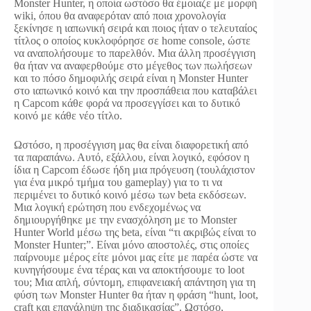
Monster Hunter, η οποία ωστόσο θα έμοιαζε με μορφή
wiki, όπου θα αναφερόταν από ποια χρονολογία
ξεκίνησε η ιαπωνική σειρά και ποιος ήταν ο τελευταίος
τίτλος ο οποίος κυκλοφόρησε σε home console, ώστε
να αναπολήσουμε το παρελθόν. Μια άλλη προσέγγιση
θα ήταν να αναφερθούμε στο μέγεθος των πωλήσεων
και το πόσο δημοφιλής σειρά είναι η Monster Hunter
στο ιαπωνικό κοινό και την προσπάθεια που καταβάλει
η Capcom κάθε φορά να προσεγγίσει και το δυτικό
κοινό με κάθε νέο τίτλο.
Ωστόσο, η προσέγγιση μας θα είναι διαφορετική από
τα παραπάνω. Αυτό, εξάλλου, είναι λογικό, εφόσον η
ίδια η Capcom έδωσε ήδη μια πρόγευση (τουλάχιστον
για ένα μικρό τμήμα του gameplay) για το τι να
περιμένει το δυτικό κοινό μέσω των beta εκδόσεων.
Μια λογική ερώτηση που ενδεχομένως να
δημιουργήθηκε με την ενασχόληση με το Monster
Hunter World μέσω της beta, είναι “τι ακριβώς είναι το
Monster Hunter;”. Είναι μόνο αποστολές, στις οποίες
παίρνουμε μέρος είτε μόνοι μας είτε με παρέα ώστε να
κυνηγήσουμε ένα τέρας και να αποκτήσουμε το loot
του; Μια απλή, σύντομη, επιφανειακή απάντηση για τη
φύση των Monster Hunter θα ήταν η φράση “hunt, loot,
craft και επανάληψη της διαδικασίας”. Ωστόσο,