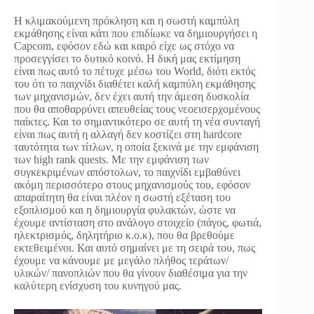
Η κλιμακούμενη πρόκληση και η σωστή καμπύλη
εκμάθησης είναι κάτι που επιδίωκε να δημιουργήσει η
Capcom, εφόσον εδώ και καιρό είχε ως στόχο να
προσεγγίσει το δυτικό κοινό. Η δική μας εκτίμηση
είναι πως αυτό το πέτυχε μέσω του World, διότι εκτός
του ότι το παιχνίδι διαθέτει καλή καμπύλη εκμάθησης
των μηχανισμών, δεν έχει αυτή την άμεση δυσκολία
που θα αποθαρρύνει απευθείας τους νεοεισερχομένους
παίκτες. Και το σημαντικότερο σε αυτή τη νέα συνταγή
είναι πως αυτή η αλλαγή δεν κοστίζει στη hardcore
ταυτότητα των τίτλων, η οποία ξεκινά με την εμφάνιση
των high rank quests. Με την εμφάνιση των
συγκεκριμένων απόστολων, το παιχνίδι εμβαθύνει
ακόμη περισσότερο στους μηχανισμούς του, εφόσον
απαραίτητη θα είναι πλέον η σωστή εξέταση του
εξοπλισμού και η δημιουργία φυλακτών, ώστε να
έχουμε αντίσταση στο ανάλογο στοιχείο (πάγος, φωτιά,
ηλεκτρισμός, δηλητήριο κ.ο.κ), που θα βρεθούμε
εκτεθειμένοι. Και αυτό σημαίνει με τη σειρά του, πως
έχουμε να κάνουμε με μεγάλο πλήθος τεράτων/
υλικών/ πανοπλιών που θα γίνουν διαθέσιμα για την
καλύτερη ενίσχυση του κυνηγού μας.