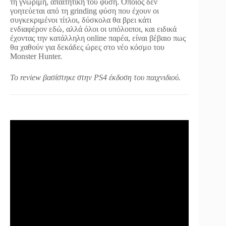
τη γνώριμη, απαιτητική του φύση. Όποιος δεν
γοητεύεται από τη grinding φύση που έχουν οι
συγκεκριμένοι τίτλοι, δύσκολα θα βρει κάτι
ενδιαφέρον εδώ, αλλά όλοι οι υπόλοιποι, και ειδικά
έχοντας την κατάλληλη online παρέα, είναι βέβαιο πως
θα χαθούν για δεκάδες ώρες στο νέο κόσμο του
Monster Hunter.
Το review βασίστηκε στην PS4 έκδοση του παιχνιδιού.