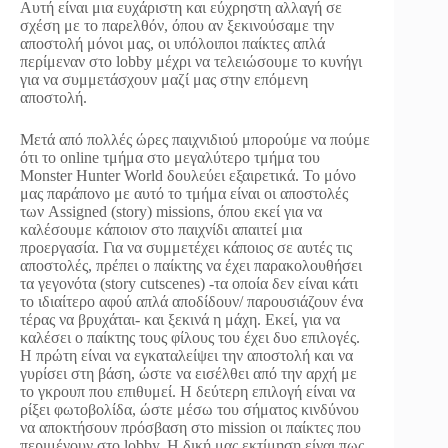
Αυτή είναι μια ευχάριστη και εύχρηστη αλλαγή σε
σχέση με το παρελθόν, όπου αν ξεκινούσαμε την
αποστολή μόνοι μας, οι υπόλοιποι παίκτες απλά
περίμεναν στο lobby μέχρι να τελειώσουμε το κυνήγι
για να συμμετάσχουν μαζί μας στην επόμενη
αποστολή.
Μετά από πολλές ώρες παιχνιδιού μπορούμε να πούμε
ότι το online τμήμα στο μεγαλύτερο τμήμα του
Monster Hunter World δουλεύει εξαιρετικά. Το μόνο
μας παράπονο με αυτό το τμήμα είναι οι αποστολές
των Assigned (story) missions, όπου εκεί για να
καλέσουμε κάποιον στο παιχνίδι απαιτεί μια
προεργασία. Για να συμμετέχει κάποιος σε αυτές τις
αποστολές, πρέπει ο παίκτης να έχει παρακολουθήσει
τα γεγονότα (story cutscenes) -τα οποία δεν είναι κάτι
το ιδιαίτερο αφού απλά αποδίδουν/ παρουσιάζουν ένα
τέρας να βρυχάται- και ξεκινά η μάχη. Εκεί, για να
καλέσει ο παίκτης τους φίλους του έχει δυο επιλογές.
Η πρώτη είναι να εγκαταλείψει την αποστολή και να
γυρίσει στη βάση, ώστε να εισέλθει από την αρχή με
το γκρουπ που επιθυμεί. Η δεύτερη επιλογή είναι να
ρίξει φωτοβολίδα, ώστε μέσω του σήματος κινδύνου
να αποκτήσουν πρόσβαση στο mission οι παίκτες που
περιμένουν στο lobby. Η δική μας εκτίμηση είναι πως