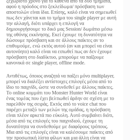
ξεχωριστό χρόνο για το καθένα από τα δύο τμήματα,
αφού η πρόοδος στο ξεκλείδωμα/ πρόσβαση των
αποστολών είναι ίδια. Επίσης, καλό είναι να σημειωθεί
πως δεν χάνεται και το τμήμα του single player με αυτή
την αλλαγή, διότι υπάρχει η επιλογή να
δημιουργήσουμε το δικό μας Session/ δωμάτιο μέσω
της οθόνης εκκίνησης. Εκεί έχουμε τη δυνατότητα να
δώσουμε πρόσβαση και σε άλλους παίκτες αν το
επιθυμούμε, ενώ εκτός αυτού (αν και μπορεί να είναι
αυτονόητο) καλό είναι να ειπωθεί πως αν δεν έχουμε
πρόσβαση στο διαδίκτυο, μπορούμε να παίξουμε
κανονικά σε single player, offline mode.
Αντιθέτως, όποιος αναζητά να παίξει μόνο multiplayer,
μπορεί να διαλέξει αντίστοιχες επιλογές μέσα από το
ίδιο το παιχνίδι, ώστε να συνδεθεί με άλλους παίκτες.
Το online κομμάτι του Monster Hunter World είναι
ένας τομέας που έχει βελτιωθεί άρδην σε σχέση με το
παρελθόν της σειράς. Εκτός από το voice chat που
παρέχει μεταξύ των μελών της ομάδας, η πρόσβαση
είναι πλέον αρκετά πιο εύκολη. Αυτό συμβαίνει διότι,
μέσα από τις επιλογές του παιχνιδιού, έχουμε τη
δυνατότητα να συνδεθούμε με διαφόρους τρόπους.
Μια από τις επιλογές είναι να καλέσουμε παίκτες από
την προσωπική λίστα φίλων και μια άλλη είναι να