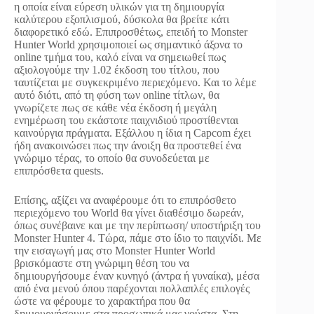
η οποία είναι εύρεση υλικών για τη δημιουργία
καλύτερου εξοπλισμού, δύσκολα θα βρείτε κάτι
διαφορετικό εδώ. Επιπροσθέτως, επειδή το Monster
Hunter World χρησιμοποιεί ως σημαντικό άξονα το
online τμήμα του, καλό είναι να σημειωθεί πως
αξιολογούμε την 1.02 έκδοση του τίτλου, που
ταυτίζεται με συγκεκριμένο περιεχόμενο. Και το λέμε
αυτό διότι, από τη φύση των online τίτλων, θα
γνωρίζετε πως σε κάθε νέα έκδοση ή μεγάλη
ενημέρωση του εκάστοτε παιχνιδιού προστίθενται
καινούργια πράγματα. Εξάλλου η ίδια η Capcom έχει
ήδη ανακοινώσει πως την άνοιξη θα προστεθεί ένα
γνώριμο τέρας, το οποίο θα συνοδεύεται με
επιπρόσθετα quests.
Επίσης, αξίζει να αναφέρουμε ότι το επιπρόσθετο
περιεχόμενο του World θα γίνει διαθέσιμο δωρεάν,
όπως συνέβαινε και με την περίπτωση/ υποστήριξη του
Monster Hunter 4. Τώρα, πάμε στο ίδιο το παιχνίδι. Με
την εισαγωγή μας στο Monster Hunter World
βρισκόμαστε στη γνώριμη θέση του να
δημιουργήσουμε έναν κυνηγό (άντρα ή γυναίκα), μέσα
από ένα μενού όπου παρέχονται πολλαπλές επιλογές
ώστε να φέρουμε το χαρακτήρα που θα
δημιουργήσουμε στα προσωπικά μας γούστα. Στη