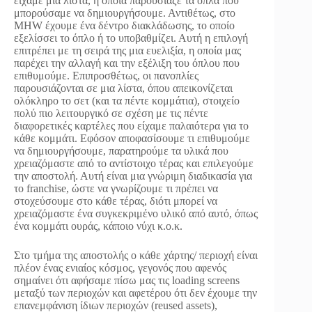
είχαμε μια λίστα, η οποία παρουσίαζε τα όπλα που
μπορούσαμε να δημιουργήσουμε. Αντιθέτως, στο
MHW έχουμε ένα δέντρο διακλάδωσης, το οποίο
εξελίσσει το όπλο ή το υποβαθμίζει. Αυτή η επιλογή
επιτρέπει με τη σειρά της μια ευελιξία, η οποία μας
παρέχει την αλλαγή και την εξέλιξη του όπλου που
επιθυμούμε. Επιπροσθέτως, οι πανοπλίες
παρουσιάζονται σε μια λίστα, όπου απεικονίζεται
ολόκληρο το σετ (και τα πέντε κομμάτια), στοιχείο
πολύ πιο λειτουργικό σε σχέση με τις πέντε
διαφορετικές καρτέλες που είχαμε παλαιότερα για το
κάθε κομμάτι. Εφόσον αποφασίσουμε τι επιθυμούμε
να δημιουργήσουμε, παρατηρούμε τα υλικά που
χρειαζόμαστε από το αντίστοιχο τέρας και επιλεγούμε
την αποστολή. Αυτή είναι μια γνώριμη διαδικασία για
το franchise, ώστε να γνωρίζουμε τι πρέπει να
στοχεύσουμε στο κάθε τέρας, διότι μπορεί να
χρειαζόμαστε ένα συγκεκριμένο υλικό από αυτό, όπως
ένα κομμάτι ουράς, κάποιο νύχι κ.ο.κ.
Στο τμήμα της αποστολής ο κάθε χάρτης/ περιοχή είναι
πλέον ένας ενιαίος κόσμος, γεγονός που αφενός
σημαίνει ότι αφήσαμε πίσω μας τις loading screens
μεταξύ των περιοχών και αφετέρου ότι δεν έχουμε την
επανεμφάνιση ίδιων περιοχών (reused assets),