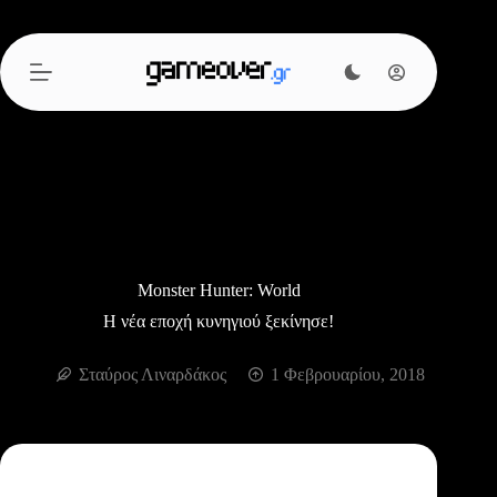
Μετάβαση
στο
περιεχόμενο
Monster Hunter: World
Η νέα εποχή κυνηγιού ξεκίνησε!
Σταύρος Λιναρδάκος
1 Φεβρουαρίου, 2018