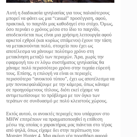
Αυτή η διαδικασία ιχνηλασίας για τους παλαιότερους
μπορεί να φάνει ως μια “casual” προσέγγιση, αφού,
πρακτικά, το παιχνίδι μας καθοδηγεί στο στόχο. Όμως,
όσο περνάει ο χρόνος μέσα στο ίδιο το παιχνίδι,
αποδεικνύεται πως είναι μια χρήσιμη λειτουργία αφού
αρκετοί εχθροί (και κυρίως ιπτάμενοι) έχουν την τάση
να μετακινούνται πολύ, στοιχείο που έχει ως
αποτέλεσμα να χάνουμε πολύτιμο χρόνο στη
μετακίνηση μεταξύ των περιοχών. Άρα, χωρίς την
εφαρμογή του εν λόγω συστήματος ιχνηλασίας θα
χάναμε πολύ περισσότερο χρόνο στην τυχαία εύρεσή
τους. Επίσης, η επιλογή να είναι οι περιοχές
περισσότερο “ανοικτού τύπου”, έχει ως αποτέλεσμα να
μην πονοκεφαλιάζουμε με την κάμερα, όπως κάναμε
σε προηγούμενους τίτλους, διότι εκεί είχαμε να
αντιμετωπίσουμε το πρόβλημα με τον όγκο των
τεράτων σε συνδυασμό με πολύ κλειστούς χώρους.
Εκτός αυτού, οι ανοικτές περιοχές που υπάρχουν στο
MHW επιτρέπουν να πραγματοποιηθεί η επίθεση
μέσω της οποίας ο χαρακτήρας μας πιάνεται στο τέρας
από ψηλά, όπως είχαμε δει στην περίπτωση του
Monster Hunter 4. Μια ακόμη νέα προσθήκη αφορά