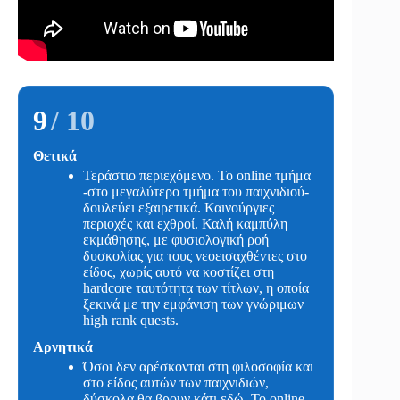
9
/ 10
Θετικά
Τεράστιο περιεχόμενο. Το online τμήμα
-στο μεγαλύτερο τμήμα του παιχνιδιού-
δουλεύει εξαιρετικά. Καινούργιες
περιοχές και εχθροί. Καλή καμπύλη
εκμάθησης, με φυσιολογική ροή
δυσκολίας για τους νεοεισαχθέντες στο
είδος, χωρίς αυτό να κοστίζει στη
hardcore ταυτότητα των τίτλων, η οποία
ξεκινά με την εμφάνιση των γνώριμων
high rank quests.
Αρνητικά
Όσοι δεν αρέσκονται στη φιλοσοφία και
στο είδος αυτών των παιχνιδιών,
δύσκολα θα βρουν κάτι εδώ. To online