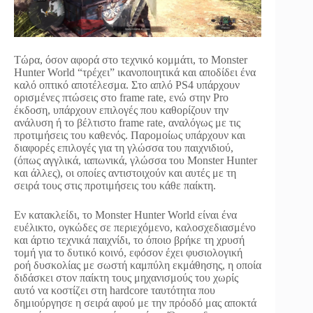
Tώρα, όσον αφορά στο τεχνικό κομμάτι, το Monster
Hunter World “τρέχει” ικανοποιητικά και αποδίδει ένα
καλό οπτικό αποτέλεσμα. Στο απλό PS4 υπάρχουν
ορισμένες πτώσεις στο frame rate, ενώ στην Pro
έκδοση, υπάρχουν επιλογές που καθορίζουν την
ανάλυση ή το βέλτιστο frame rate, αναλόγως με τις
προτιμήσεις του καθενός. Παρομοίως υπάρχουν και
διαφορές επιλογές για τη γλώσσα του παιχνιδιού,
(όπως αγγλικά, ιαπωνικά, γλώσσα του Monster Hunter
και άλλες), οι οποίες αντιστοιχούν και αυτές με τη
σειρά τους στις προτιμήσεις του κάθε παίκτη.
Eν κατακλείδι, το Monster Hunter World είναι ένα
ευέλικτο, ογκώδες σε περιεχόμενο, καλοσχεδιασμένο
και άρτιο τεχνικά παιχνίδι, το όποιο βρήκε τη χρυσή
τομή για το δυτικό κοινό, εφόσον έχει φυσιολογική
ροή δυσκολίας με σωστή καμπύλη εκμάθησης, η οποία
διδάσκει στον παίκτη τους μηχανισμούς του χωρίς
αυτό να κοστίζει στη hardcore ταυτότητα που
δημιούργησε η σειρά αφού με την πρόοδό μας αποκτά