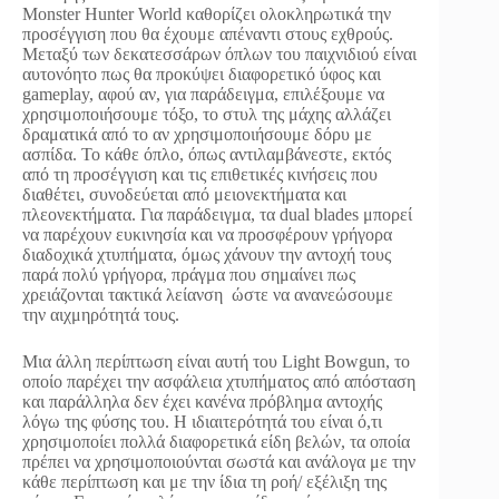
Monster Hunter World καθορίζει ολοκληρωτικά την
προσέγγιση που θα έχουμε απέναντι στους εχθρούς.
Μεταξύ των δεκατεσσάρων όπλων του παιχνιδιού είναι
αυτονόητο πως θα προκύψει διαφορετικό ύφος και
gameplay, αφού αν, για παράδειγμα, επιλέξουμε να
χρησιμοποιήσουμε τόξο, το στυλ της μάχης αλλάζει
δραματικά από το αν χρησιμοποιήσουμε δόρυ με
ασπίδα. Το κάθε όπλο, όπως αντιλαμβάνεστε, εκτός
από τη προσέγγιση και τις επιθετικές κινήσεις που
διαθέτει, συνοδεύεται από μειονεκτήματα και
πλεονεκτήματα. Για παράδειγμα, τα dual blades μπορεί
να παρέχουν ευκινησία και να προσφέρουν γρήγορα
διαδοχικά χτυπήματα, όμως χάνουν την αντοχή τους
παρά πολύ γρήγορα, πράγμα που σημαίνει πως
χρειάζονται τακτικά λείανση ώστε να ανανεώσουμε
την αιχμηρότητά τους.
Μια άλλη περίπτωση είναι αυτή του Light Bowgun, το
οποίο παρέχει την ασφάλεια χτυπήματος από απόσταση
και παράλληλα δεν έχει κανένα πρόβλημα αντοχής
λόγω της φύσης του. Η ιδιαιτερότητά του είναι ό,τι
χρησιμοποίει πολλά διαφορετικά είδη βελών, τα οποία
πρέπει να χρησιμοποιούνται σωστά και ανάλογα με την
κάθε περίπτωση και με την ίδια τη ροή/ εξέλιξη της