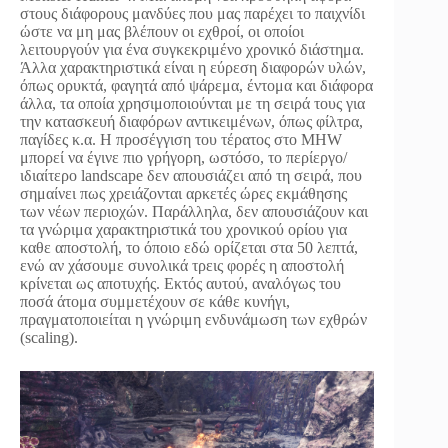
στους διάφορους μανδύες που μας παρέχει το παιχνίδι
ώστε να μη μας βλέπουν οι εχθροί, οι οποίοι
λειτουργούν για ένα συγκεκριμένο χρονικό διάστημα.
Άλλα χαρακτηριστικά είναι η εύρεση διαφορών υλών,
όπως ορυκτά, φαγητά από ψάρεμα, έντομα και διάφορα
άλλα, τα οποία χρησιμοποιούνται με τη σειρά τους για
την κατασκευή διαφόρων αντικειμένων, όπως φίλτρα,
παγίδες κ.α. Η προσέγγιση του τέρατος στο MHW
μπορεί να έγινε πιο γρήγορη, ωστόσο, το περίεργο/
ιδιαίτερο landscape δεν απουσιάζει από τη σειρά, που
σημαίνει πως χρειάζονται αρκετές ώρες εκμάθησης
των νέων περιοχών. Παράλληλα, δεν απουσιάζουν και
τα γνώριμα χαρακτηριστικά του χρονικού ορίου για
καθε αποστολή, το όποιο εδώ ορίζεται στα 50 λεπτά,
ενώ αν χάσουμε συνολικά τρεις φορές η αποστολή
κρίνεται ως αποτυχής. Εκτός αυτού, αναλόγως του
ποσά άτομα συμμετέχουν σε κάθε κυνήγι,
πραγματοποιείται η γνώριμη ενδυνάμωση των εχθρών
(scaling).