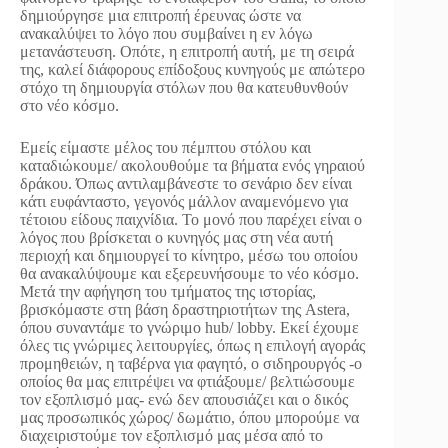
δημιούργησε μια επιτροπή έρευνας ώστε να
ανακαλύψει το λόγο που συμβαίνει η εν λόγω
μετανάστευση. Οπότε, η επιτροπή αυτή, με τη σειρά
της, καλεί διάφορους επίδοξους κυνηγούς με απώτερο
στόχο τη δημιουργία στόλων που θα κατευθυνθούν
στο νέο κόσμο.
Εμείς είμαστε μέλος του πέμπτου στόλου και
καταδιώκουμε/ ακολουθούμε τα βήματα ενός γηραιού
δράκου. Όπως αντιλαμβάνεστε το σενάριο δεν είναι
κάτι ευφάνταστο, γεγονός μάλλον αναμενόμενο για
τέτοιου είδους παιχνίδια. Το μονό που παρέχει είναι ο
λόγος που βρίσκεται ο κυνηγός μας στη νέα αυτή
περιοχή και δημιουργεί το κίνητρο, μέσω του οποίου
θα ανακαλύψουμε και εξερευνήσουμε το νέο κόσμο.
Μετά την αφήγηση του τμήματος της ιστορίας,
βρισκόμαστε στη βάση δραστηριοτήτων της Astera,
όπου συναντάμε το γνώριμο hub/ lobby. Εκεί έχουμε
όλες τις γνώριμες λειτουργίες, όπως η επιλογή αγοράς
προμηθειών, η ταβέρνα για φαγητό, ο σιδηρουργός -ο
οποίος θα μας επιτρέψει να φτιάξουμε/ βελτιώσουμε
τον εξοπλισμό μας- ενώ δεν απουσιάζει και ο δικός
μας προσωπικός χώρος/ δωμάτιο, όπου μπορούμε να
διαχειριστούμε τον εξοπλισμό μας μέσα από το