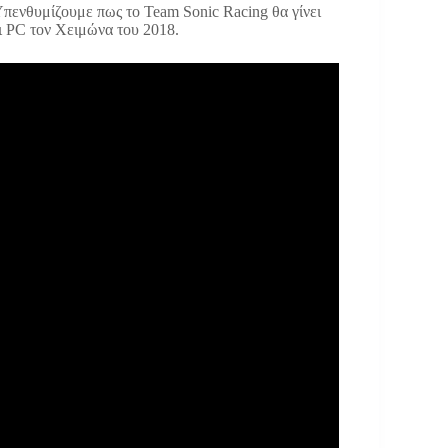
 Υπενθυμίζουμε πως το Team Sonic Racing θα γίνει
αι PC τον Χειμώνα του 2018.