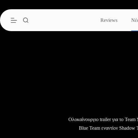
Μετάβαση
στο
περιεχόμενο
Reviews
Νέ
Ολοκαίνουργιο trailer για το Team
Blue Team εναντίον Shadow