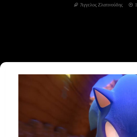
Άγγελος Ζλατινούδης
1