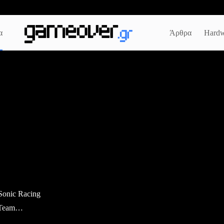
α
Άρθρα
Hardw
 Sonic Racing
 Team…