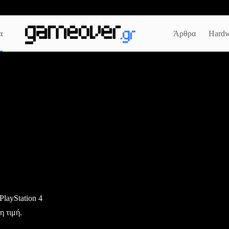
α
Άρθρα
Hardw
 PlayStation 4
η τιμή.