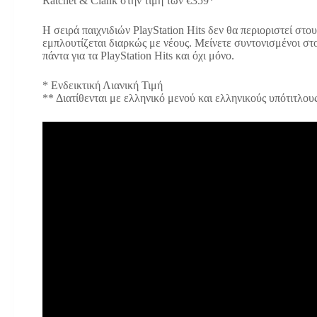
Ratchet & Clank στην τιμή των 
Η σειρά παιχνιδιών PlayStation Hits δεν θα περιοριστεί στο
εμπλουτίζεται διαρκώς με νέους. Μείνετε συντονισμένοι σ
πάντα για τα PlayStation Hits και όχι μόνο.
* Ενδεικτική Λιανική Τιμή
** Διατίθενται με ελληνικό μενού και ελληνικούς υπότιτλου