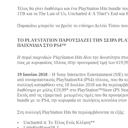
Τέλος θα γίνει διαθέσιμο και ένα PlayStation Hits bundle 
1TB και τα The Last of Us, Uncharted 4: A Thief’s End και 
Παρακάτω μπορείτε να βρείτε το επίσημο Δελτίο Τύπου που α
TO PLAYSTATION ΠΑΡΟΥΣΙΑΖΕΙ ΤΗΝ ΣΕΙΡΑ PLA
ΠΑΙΧΝΙΔΙΑ ΣΤΟ PS4™
Η σειρά παιχνιδιών PlayStation Hits δίνει την δυνατότητα σ
τους με κορυφαίους τίτλους στην προνομιακή τιμή των €19,9
19 Ιουνίου 2018
– Η Sony Interactive Entertainment (SIE) π
από συναρπαστικούς PlayStation®4 (PS4) τίτλους, που θα 
συλλογή καταφθάνει στις 18 Ιουλίου 2018 και θα περιλαμβά
διαθέσιμα με μόλις €19,99* στο PlayStation™Store (PS Sto
Εκτός από τις εξαιρετικά μειωμένες τιμές που θα προσφέροντα
bundle με το PS4, την κορυφαία σε πωλήσεις κονσόλα στον
Στη συλλογή PlayStation Hits θα περιλαμβάνονται τα εξής:
• Uncharted 4: Το Τέλος Ενός Κλέφτη**
• LittleBigPlanet™ 3