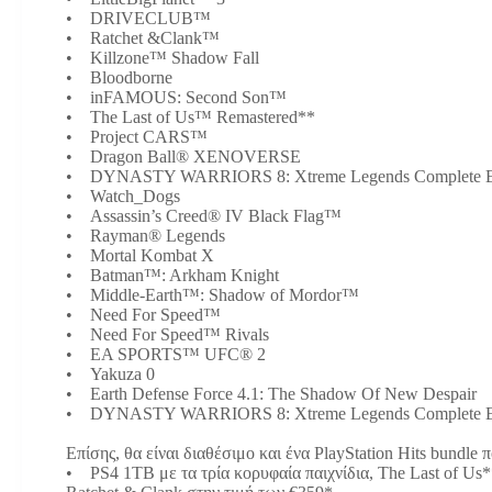
• DRIVECLUB™
• Ratchet &Clank™
• Killzone™ Shadow Fall
• Bloodborne
• inFAMOUS: Second Son™
• The Last of Us™ Remastered**
• Project CARS™
• Dragon Ball® X
• DYNASTY WARRIORS 8: Xtreme Legends Com
• Watch_Dogs
• Assassin’s Creed® IV 
• Rayman® L
• Mortal Kom
• Batman™: Arkham
• Middle-Earth™: Shadow of Mordor™
• Need For 
• Need For Speed
• EA SPORTS
• Yakuza 0
• Earth Defense Force 4.1: The Shadow Of N
• DYNASTY WARRIORS 8: Xtreme Legends Complete 
Επίσης, θα είναι διαθέσιμο και ένα PlayStation Hits bundle
• PS4 1TB με τα τρία κορυφαία παιχνίδια, The Last of Us*