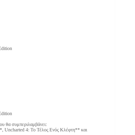
ENOVERSE
plete Edition
Black Flag™
egends
bat X
 Knight
Speed™
™ Rivals
™ UFC® 2
ew Despair
Edition
 που θα συμπεριλαμβάνει:
*, Uncharted 4: Το Τέλος Ενός Κλέφτη** και