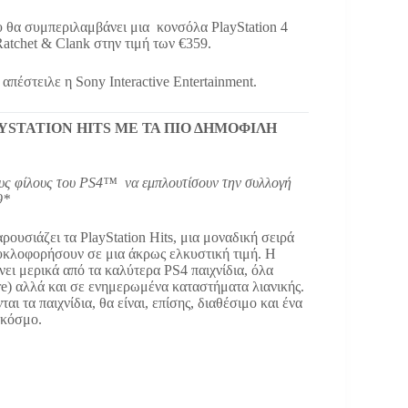
που θα συμπεριλαμβάνει μια κονσόλα PlayStation 4
Ratchet & Clank στην τιμή των €359.
πέστειλε η Sony Interactive Entertainment.
YSTATION HITS ME ΤΑ ΠΙΟ ΔΗΜΟΦΙΛΗ
τους φίλους του PS4™ να εμπλουτίσουν την συλλογή
9*
αρουσιάζει τα PlayStation Hits, μια μοναδική σειρά
κυκλοφορήσουν σε μια άκρως ελκυστική τιμή. Η
νει μερικά από τα καλύτερα PS4 παιχνίδια, όλα
re) αλλά και σε ενημερωμένα καταστήματα λιανικής.
ι τα παιχνίδια, θα είναι, επίσης, διαθέσιμο και ένα
 κόσμο.