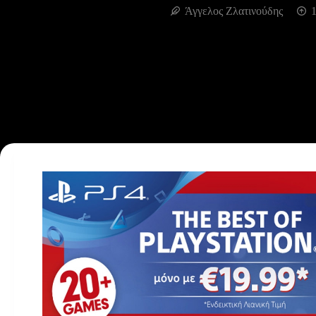
Άγγελος Ζλατινούδης
1