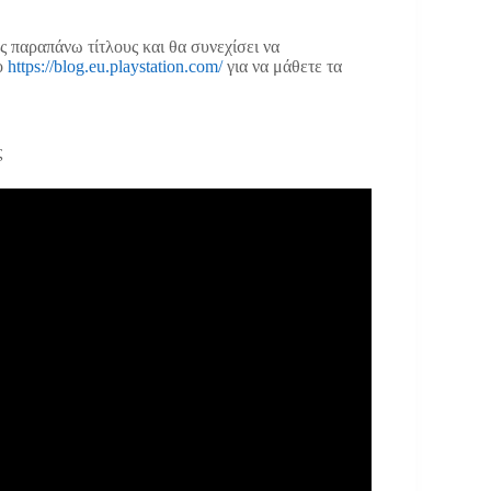
€359*
υς παραπάνω τίτλους και θα συνεχίσει να
το
https://blog.eu.playstation.com/
για να μάθετε τα
ς