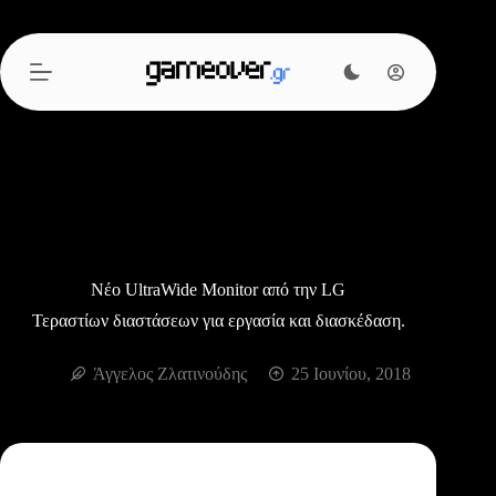
Μετάβαση
στο
περιεχόμενο
Νέο UltraWide Monitor από την LG
Τεραστίων διαστάσεων για εργασία και διασκέδαση.
Άγγελος Ζλατινούδης
25 Ιουνίου, 2018