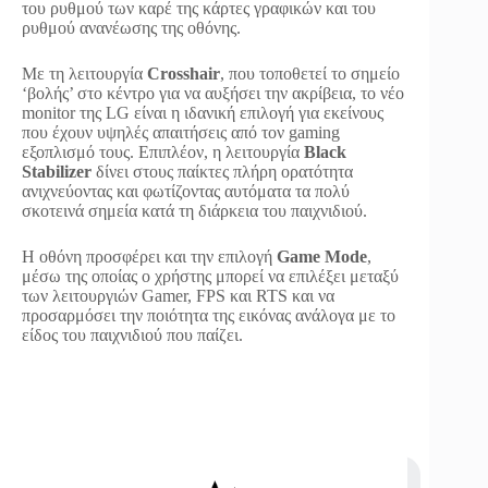
του ρυθμού των καρέ της κάρτες γραφικών και του
ρυθμού ανανέωσης της οθόνης.
Mε τη λειτουργία
Crosshair
, που τοποθετεί το σημείο
‘βολής’ στο κέντρο για να αυξήσει την ακρίβεια, το νέο
monitor της LG είναι η ιδανική επιλογή για εκείνους
που έχουν υψηλές απαιτήσεις από τον gaming
εξοπλισμό τους. Επιπλέον, η λειτουργία
Black
Stabilizer
δίνει στους παίκτες πλήρη ορατότητα
ανιχνεύοντας και φωτίζοντας αυτόματα τα πολύ
σκοτεινά σημεία κατά τη διάρκεια του παιχνιδιού.
H οθόνη προσφέρει και την επιλογή
Game Mode
,
μέσω της οποίας ο χρήστης μπορεί να επιλέξει μεταξύ
των λειτουργιών Gamer, FPS και RTS και να
προσαρμόσει την ποιότητα της εικόνας ανάλογα με το
είδος του παιχνιδιού που παίζει.