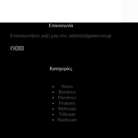
Επικοινωνία
Επικοινωνήστε μαζί μας στο: admin[at]gameover.gr
Κατηγορίες
News
Reviews
Previews
Features
Webcasts
Vidcasts
Hardware