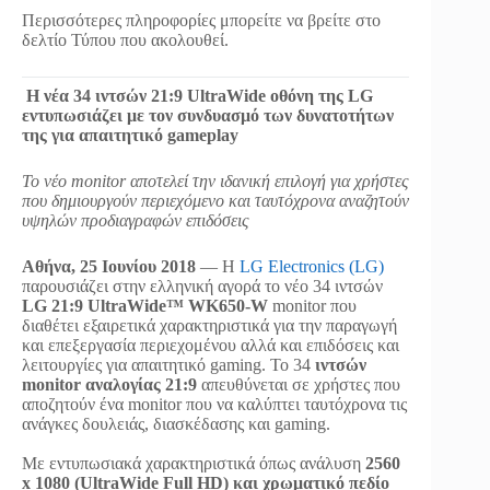
Περισσότερες πληροφορίες μπορείτε να βρείτε στο
δελτίο Τύπου που ακολουθεί.
Η νέα 34 ιντσών 21:9 UltraWide οθόνη της LG
εντυπωσιάζει με τον συνδυασμό των δυνατοτήτων
της για απαιτητικό gameplay
Το νέο monitor αποτελεί την ιδανική επιλογή για χρήστες
που δημιουργούν περιεχόμενο και ταυτόχρονα αναζητούν
υψηλών προδιαγραφών επιδόσεις
Αθήνα, 25 Ιουνίου 2018
— Η
LG Electronics (LG)
παρουσιάζει στην ελληνική αγορά το νέο 34 ιντσών
LG 21:9 UltraWide™ WK650-W
monitor που
διαθέτει εξαιρετικά χαρακτηριστικά για την παραγωγή
και επεξεργασία περιεχομένου αλλά και επιδόσεις και
λειτουργίες για απαιτητικό gaming. Το 34
ιντσών
monitor αναλογίας 21:9
απευθύνεται σε χρήστες που
αποζητούν ένα monitor που να καλύπτει ταυτόχρονα τις
ανάγκες δουλειάς, διασκέδασης και gaming.
Με εντυπωσιακά χαρακτηριστικά όπως ανάλυση
2560
x 1080 (UltraWide Full HD) και χρωματικό πεδίο