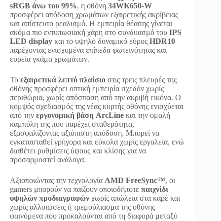
sRGB άνω του 99%
, η οθόνη
34WK650-W
προσφέρει απόδοση χρωμάτων εξαιρετικής ακρίβειας
και απίστευτο ρεαλισμό. Η εμπειρία θέασης γίνεται
ακόμα πιο εντυπωσιακή χάρη στο συνδυασμό του
IPS
LED display
και το υψηλό δυναμικό εύρος
HDR10
παρέχοντας ενισχυμένα επίπεδα φωτεινότητας και
ευρεία γκάμα χρωμάτων.
Το
εξαιρετικά λεπτό πλαίσιο
στις τρεις πλευρές της
οθόνης προσφέρει οπτική εμπειρία σχεδόν χωρίς
περιθώρια, χωρίς απόσπαση από την ακριβή εικόνα. Ο
κομψός σχεδιασμός της νέας κυρτής οθόνης ενισχύεται
από την
εργονομική βάση ArcLine
και την ομαλή
καμπύλη της που παρέχει σταθερότητα,
εξασφαλίζοντας αξιόπιστη απόδοση. Μπορεί να
εγκατασταθεί γρήγορα και εύκολα χωρίς εργαλεία, ενώ
διαθέτει ρυθμίσεις ύψους και κλίσης για να
προσαρμοστεί ανάλογα.
Αξιοποιώντας την τεχνολογία
AMD FreeSync™
, οι
gamers μπορούν να παίξουν οποιοδήποτε
παιχνίδι
υψηλών προδιαγραφών
χωρίς απώλεια στα καρέ και
χωρίς αλλοιώσεις ή τρεμούλιασμα της οθόνης
φαινόμενα που προκαλούνται από τη διαφορά μεταξύ