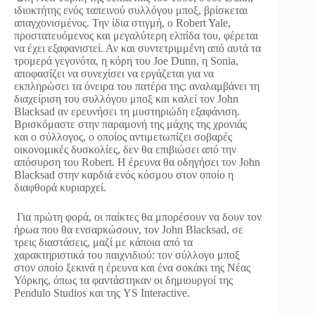
ιδιοκτήτης ενός ταπεινού συλλόγου μποξ, βρίσκεται
απαγχονισμένος. Την ίδια στιγμή, ο Robert Yale,
προστατευόμενος και μεγαλύτερη ελπίδα του, φέρεται
να έχει εξαφανιστεί. Αν και συντετριμμένη από αυτά τα
τρομερά γεγονότα, η κόρη του Joe Dunn, η Sonia,
αποφασίζει να συνεχίσει να εργάζεται για να
εκπληρώσει τα όνειρα του πατέρα της: αναλαμβάνει τη
διαχείριση του συλλόγου μποξ και καλεί τον John
Blacksad αν ερευνήσει τη μυστηριώδη εξαφάνιση.
Βρισκόμαστε στην παραμονή της μάχης της χρονιάς
και ο σύλλογος, ο οποίος αντιμετωπίζει σοβαρές
οικονομικές δυσκολίες, δεν θα επιβιώσει από την
απόσυρση του Robert. Η έρευνα θα οδηγήσει τον John
Blacksad στην καρδιά ενός κόσμου στον οποίο η
διαφθορά κυριαρχεί.
Για πρώτη φορά, οι παίκτες θα μπορέσουν να δουν τον
ήρωα που θα ενσαρκώσουν, τον John Blacksad, σε
τρεις διαστάσεις, μαζί με κάποια από τα
χαρακτηριστικά του παιχνιδιού: τον σύλλογο μποξ
στον οποίο ξεκινά η έρευνα και ένα σοκάκι της Νέας
Υόρκης, όπως τα φαντάστηκαν οι δημιουργοί της
Pendulo Studios και της YS Interactive.