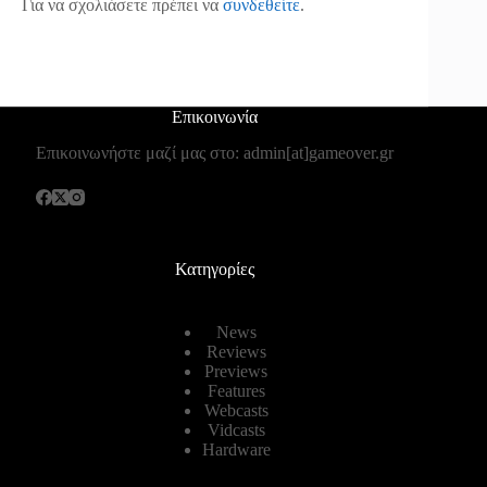
Για να σχολιάσετε πρέπει να
συνδεθείτε
.
Επικοινωνία
Επικοινωνήστε μαζί μας στο: admin[at]gameover.gr
Κατηγορίες
News
Reviews
Previews
Features
Webcasts
Vidcasts
Hardware