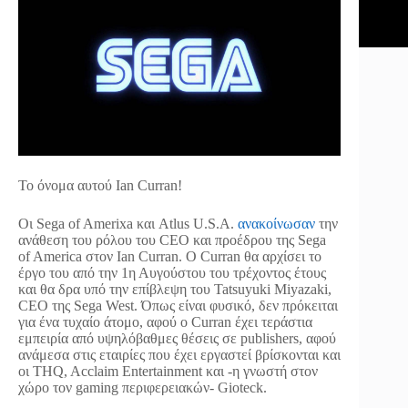
Το όνομα αυτού Ian Curran!
Οι Sega of Amerixa και Atlus U.S.A.
ανακοίνωσαν
την
ανάθεση του ρόλου του CEO και προέδρου της Sega
of America στον Ian Curran. Ο Curran θα αρχίσει το
έργο του από την 1η Αυγούστου του τρέχοντος έτους
και θα δρα υπό την επίβλεψη του Tatsuyuki Miyazaki,
CEO της Sega West. Όπως είναι φυσικό, δεν πρόκειται
για ένα τυχαίο άτομο, αφού ο Curran έχει τεράστια
εμπειρία από υψηλόβαθμες θέσεις σε publishers, αφού
ανάμεσα στις εταιρίες που έχει εργαστεί βρίσκονται και
οι THQ, Acclaim Entertainment και -η γνωστή στον
χώρο τον gaming περιφερειακών- Gioteck.