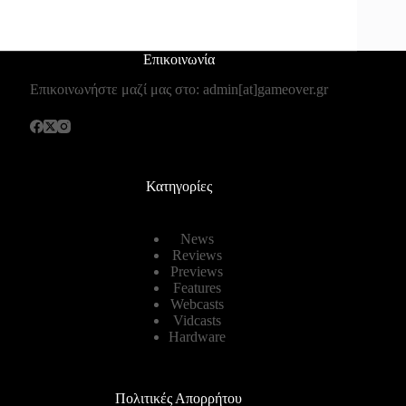
Επικοινωνία
Επικοινωνήστε μαζί μας στο: admin[at]gameover.gr
Κατηγορίες
News
Reviews
Previews
Features
Webcasts
Vidcasts
Hardware
Πολιτικές Απορρήτου