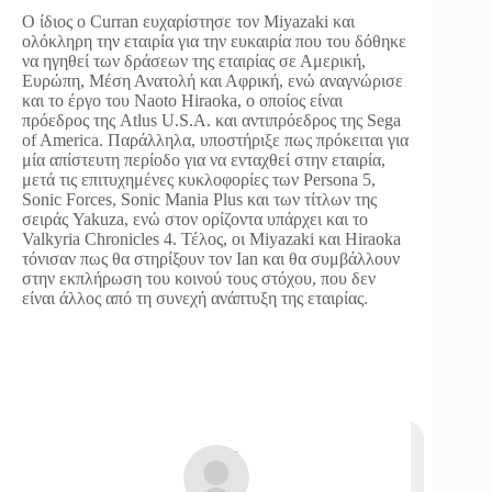
Ο ίδιος ο Curran ευχαρίστησε τον Miyazaki και
ολόκληρη την εταιρία για την ευκαιρία που του δόθηκε
να ηγηθεί των δράσεων της εταιρίας σε Αμερική,
Ευρώπη, Μέση Ανατολή και Αφρική, ενώ αναγνώρισε
και το έργο του Naoto Hiraoka, ο οποίος είναι
πρόεδρος της Atlus U.S.A. και αντιπρόεδρος της Sega
of America. Παράλληλα, υποστήριξε πως πρόκειται για
μία απίστευτη περίοδο για να ενταχθεί στην εταιρία,
μετά τις επιτυχημένες κυκλοφορίες των Persona 5,
Sonic Forces, Sonic Mania Plus και των τίτλων της
σειράς Yakuza, ενώ στον ορίζοντα υπάρχει και το
Valkyria Chronicles 4. Τέλος, οι Miyazaki και Hiraoka
τόνισαν πως θα στηρίξουν τον Ian και θα συμβάλλουν
στην εκπλήρωση του κοινού τους στόχου, που δεν
είναι άλλος από τη συνεχή ανάπτυξη της εταιρίας.