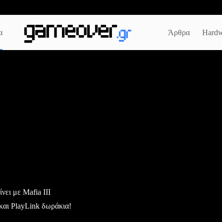
α
Άρθρα
Hardw
νει με Mafia III
και PlayLink δωράκια!