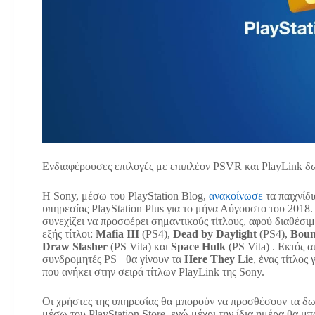
Eνδιαφέρουσες επιλογές με επιπλέον PSVR και PlayLink δ
Η Sony, μέσω του PlayStation Blog,
ανακοίνωσε
τα παιχνίδ
υπηρεσίας PlayStation Plus για το μήνα Αύγουστο του 2018.
συνεχίζει να προσφέρει σημαντικούς τίτλους, αφού διαθέσιμο
εξής τίτλοι:
Mafia III
(PS4),
Dead by Daylight
(PS4),
Boun
Draw Slasher
(PS Vita) και
Space Hulk
(PS Vita) . Εκτός 
συνδρομητές PS+ θα γίνουν τα
Here They Lie
, ένας τίτλος
που ανήκει στην σειρά τίτλων PlayLink της Sony.
Οι χρήστες της υπηρεσίας θα μπορούν να προσθέσουν τα δωρ
μέσω του PlayStation Store, ενώ μέχρι την ίδια ημέρα θα 