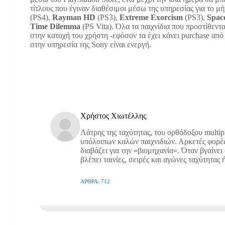
τίτλους που έγιναν διαθέσιμοι μέσω της υπηρεσίας για το μ
(PS4),
Rayman HD
(PS3),
Extreme Exorcism
(PS3),
Space
Time Dilemma
(PS Vita). Όλα τα παιχνίδια που προστίθεντ
στην κατοχή του χρήστη -εφόσον τα έχει κάνει purchase από 
στην υπηρεσία της Sony είναι ενεργή.
Χρήστος Χιωτέλλης
Λάτρης της ταχύτητας, του ορθόδοξου multipl
υπόλοιπων καλών παιχνιδιών. Αρκετές φορές τ
διαβάζει για την «βιομηχανία». Όταν βγαίνει 
βλέπει ταινίες, σειρές και αγώνες ταχύτητας
ΆΡΘΡΑ: 712