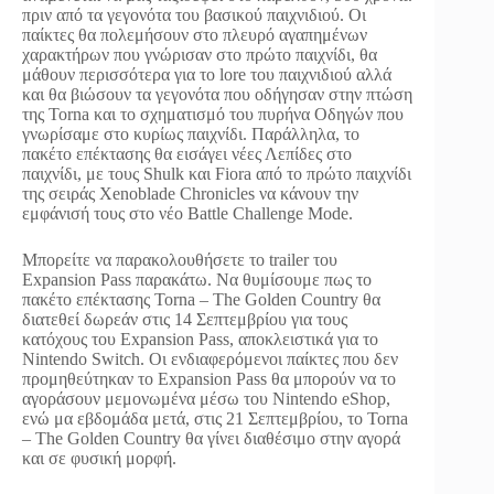
πριν από τα γεγονότα του βασικού παιχνιδιού. Οι
παίκτες θα πολεμήσουν στο πλευρό αγαπημένων
χαρακτήρων που γνώρισαν στο πρώτο παιχνίδι, θα
μάθουν περισσότερα για το lore του παιχνιδιού αλλά
και θα βιώσουν τα γεγονότα που οδήγησαν στην πτώση
της Torna και το σχηματισμό του πυρήνα Οδηγών που
γνωρίσαμε στο κυρίως παιχνίδι. Παράλληλα, το
πακέτο επέκτασης θα εισάγει νέες Λεπίδες στο
παιχνίδι, με τους Shulk και Fiora από το πρώτο παιχνίδι
της σειράς Xenoblade Chronicles να κάνουν την
εμφάνισή τους στο νέο Battle Challenge Mode.
Μπορείτε να παρακολουθήσετε το trailer του
Expansion Pass παρακάτω. Να θυμίσουμε πως το
πακέτο επέκτασης Torna – The Golden Country θα
διατεθεί δωρεάν στις 14 Σεπτεμβρίου για τους
κατόχους του Expansion Pass, αποκλειστικά για το
Nintendo Switch. Οι ενδιαφερόμενοι παίκτες που δεν
προμηθεύτηκαν το Expansion Pass θα μπορούν να το
αγοράσουν μεμονωμένα μέσω του Nintendo eShop,
ενώ μα εβδομάδα μετά, στις 21 Σεπτεμβρίου, το Torna
– The Golden Country θα γίνει διαθέσιμο στην αγορά
και σε φυσική μορφή.