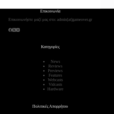
Επικοινωνία
Επικοινωνήστε μαζί μας στο: admin[at]gameover.gr
Κατηγορίες
News
Reviews
Previews
Features
Webcasts
Vidcasts
Hardware
Πολιτικές Απορρήτου