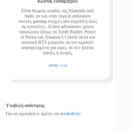
Κώστας Παπαμήτρου
Είναι θερμός οπαδός της Nintendo από
παιδί, αν και στην πορεία απόλαυσε
πολλές gaming στιγμές από (σχεδόν) όλες
τις κονσόλες. Action adventures τρίτου
προσώπου (όπως τα Tomb Raider, Prince
of Persia και Assassin’s Creed) αλλά και
ποιοτικά RTS μπορούν να τον κρατούν
απασχολημένο για ώρες, αν δεν βλέπει
ταινίες ή σειρές.
ΆΡΘΡΑ: 1126
Υποβολή απάντησης
Για να σχολιάσετε πρέπει να
συνδεθείτε
.