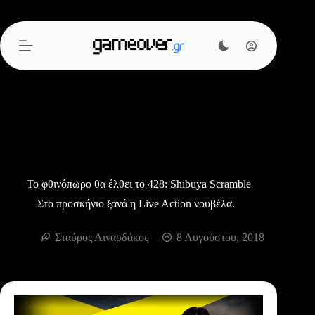
Μετάβαση
στο
περιεχόμενο
Το φθινόπωρο θα έλθει το 428: Shibuya Scramble
Στο προσκήνιο ξανά η Live Action νουβέλα.
Σταύρος Λιναρδάκος
8 Αυγούστου, 2018