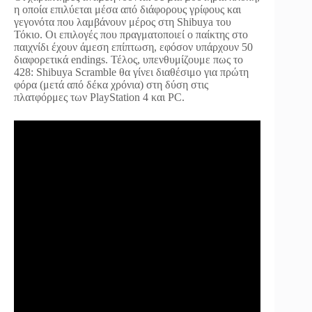
η οποία επιλύεται μέσα από διάφορους γρίφους και
γεγονότα που λαμβάνουν μέρος στη Shibuya του
Τόκιο. Οι επιλογές που πραγματοποιεί ο παίκτης στο
παιχνίδι έχουν άμεση επίπτωση, εφόσον υπάρχουν 50
διαφορετικά endings. Τέλος, υπενθυμίζουμε πως το
428: Shibuya Scramble θα γίνει διαθέσιμο για πρώτη
φόρα (μετά από δέκα χρόνια) στη δύση στις
πλατφόρμες των PlayStation 4 και PC.