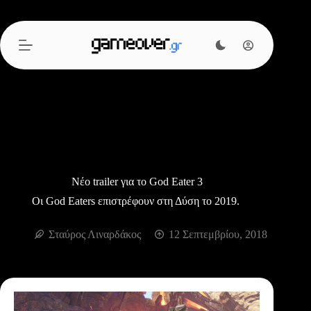
Μετάβαση
στο
περιεχόμενο
Νέο trailer για το God Eater 3
Οι God Eaters επιστρέφουν στη Δύση το 2019.
Σταύρος Λιναρδάκος
12 Σεπτεμβρίου, 2018