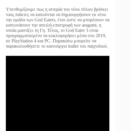
Υπενθυμίζουμε πως η ιστορία του νέου τίτλου βρίσκει
τους παίκτες να καλούνται να δημιουργήσουν εκ νέου
την ομάδα των God Eaters, έτσι ώστε να μπορέσουν να
κατευνάσουν την απειλή-επιστροφή των aragami, η
οποία μαστίζει τη Γη. Τέλος, το God Eater 3 είναι
προγραμματισμένο να κυκλοφορήσει μέσα στο 2019,
σε PlayStation 4 και PC. Παρακάτω μπορείτε να
παρακολουθήσετε το καινούργιο trailer του παιχνιδιού.