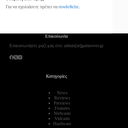
Για να σχολιάσετε πρέπει να
συνδεθείτε
.
Επικοινωνία
Επικοινωνήστε μαζί μας στο: admin[at]gameover.gr
Κατηγορίες
News
Reviews
Previews
Features
Webcasts
Vidcasts
Hardware