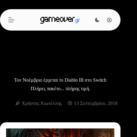
Μετάβαση
στο
περιεχόμενο
Τον Νοέμβριο έρχεται το Diablo III στο Switch
Πλήρες πακέτο... πλήρης τιμή.
Χρήστος Χιωτέλλης
13 Σεπτεμβρίου, 2018