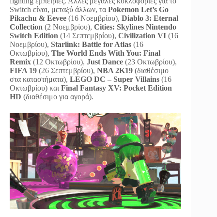
fighting εμπειρίες. Άλλες μεγάλες κυκλοφορίες για το
Switch είναι, μεταξύ άλλων, τα
Pokemon Let’s Go
Pikachu & Eevee
(16 Νοεμβρίου),
Diablo 3: Eternal
Collection
(2 Νοεμβρίου),
Cities: Skylines Nintendo
Switch Edition
(14 Σεπτεμβρίου),
Civilization VI
(16
Νοεμβρίου),
Starlink: Battle for Atlas
(16
Οκτωβρίου),
The World Ends With You: Final
Remix
(12 Οκτωβρίου),
Just Dance
(23 Οκτωβρίου),
FIFA 19
(26 Σεπτεμβρίου),
NBA 2K19
(διαθέσιμο
στα καταστήματα),
LEGO DC – Super Villains
(16
Οκτωβρίου) και
Final Fantasy XV: Pocket Edition
HD
(διαθέσιμο για αγορά).