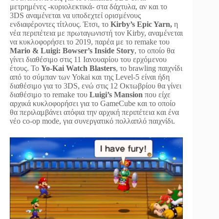
μετρημένες -κυριολεκτικά- στα δάχτυλα, αν και το
3DS αναμένεται να υποδεχτεί ορισμένους
ενδιαφέροντες τίτλους. Έτσι, το
Kirby’s Epic Yarn,
η
νέα περιπέτεια με πρωταγωνιστή τον Kirby, αναμένεται
να κυκλοφορήσει το 2019, παρέα με το remake του
Mario & Luigi: Bowser’s Inside Story
, το οποίο θα
γίνει διαθέσιμο στις 11 Ιανουαρίου του ερχόμενου
έτους. Το
Yo-Kai Watch Blasters
, το brawling παιχνίδι
από το σύμπαν των Yokai και της Level-5 είναι ήδη
διαθέσιμο για το 3DS, ενώ στις 12 Οκτωβρίου θα γίνει
διαθέσιμο το remake του
Luigi’s Mansion
που είχε
αρχικά κυκλοφορήσει για το GameCube και το οποίο
θα περιλαμβάνει ατόφια την αρχική περιπέτεια και ένα
νέο co-op mode, για συνεργατικό πολλαπλό παιχνίδι.