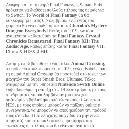
Αναφορικά με τη σειρά Final Fantasy, η Square Enix
πρόκειται να διαθέσει πολλούς τίτλους της σειράς για
το Switch. To
World of Final Fantasy
θα θα
κυκλοφορήσει στις 6 Νοεμβρίου, ενώ εντός του
χειμώνα θα γίνει διαθέσιμο και το
Chocobo’s Mystery
Dungeon Everybody!
Εντός του 2019, ωστόσο,
αναμένεται να διατεθούν τα
Final Fantasy Crystal
Chronicles Remastered, Final Fantasy XII: The
Zodiac Age
, καθώς επίσης και τα
Final Fantasy VII,
IX
και
X-HD/X-2 HD
.
Ακόμη, επιβεβαιώθηκε ένας τίτλος
Animal Crossing
,
ο οποίος θα κυκλοφορήσει το 2019, ενώ η Isabelle από
τη σειρά Animal Crossing θα προστεθεί στο roster των
μαχητών του Super Smash Bros. Ultimate. Τέλος,
αναφορικά με την υπηρεσία
Nintendo Switch Online
,
επιβεβαιώθηκε η έναρξη στις 19 Σεπτεμβρίου, με τους
συνδρομητές να απολαμβάνουν μια συνεχώς
αυξανόμενη βιβλιοθήκη από κλασικούς τίτλους του
NES, με τους οποίους μπορούν να παίξουν online ή
συνεργατικά, να μπορούν να αποθηκεύουν την πρόοδό
τους στο cloud (με ελάχιστα παιχνίδια να μην είναι
συμβατά) και με αποκλειστικές προσφορές και
εκπτώσεις σε τίτλους που θα γίνονται ανά τακτά