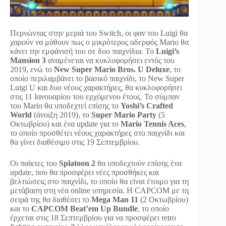
Περνώντας στην μεριά του Switch, οι φαν του Luigi θα
χαρούν να μάθουν πως ο μικρότερος αδερφός Mario θα
κάνει την εμφάνισή του σε δυο παιχνίδια. Το
Luigi’s
Mansion 3
αναμένεται να κυκλοφορήσει εντός του
2019, ενώ το
New Super Mario Bros. U Deluxe
, το
οποίο περιλαμβάνει το βασικό παιχνίδι, το New Super
Luigi U και δυο νέους χαρακτήρες, θα κυκλοφορήσει
στις 11 Ιανουαρίου του ερχόμενου έτους. Το σύμπαν
του Mario θα υποδεχτεί επίσης το
Yoshi’s Crafted
World
(άνοιξη 2019), το
Super Mario Party
(5
Οκτωβρίου) και ένα update για το
Mario Tennis Aces
,
το οποίο προσθέτει νέους χαρακτήρες στο παιχνίδι και
θα γίνει διαθέσιμο στις 19 Σεπτεμβρίου.
Οι παίκτες του
Splatoon 2
θα υποδεχτούν επίσης ένα
update, που θα προσφέρει νέες προσθήκες και
βελτιώσεις στο παιχνίδι, το οποίο θα είναι έτοιμο για τη
μετάβαση στη νέα online υπηρεσία. Η CAPCOM με τη
σειρά της θα διαθέσει το
Mega Man 11
(2 Οκτωβρίου)
και το
CAPCOM Beat’em Up Bundle
, το οποίο
έρχεται στις 18 Σεπτεμβρίου για να προσφέρει retro