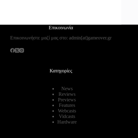
Επικοινωνία
Επικοινωνήστε μαζί μας στο: admin[at]gameover.gr
Κατηγορίες
News
Reviews
Previews
Features
Webcasts
Vidcasts
Hardware