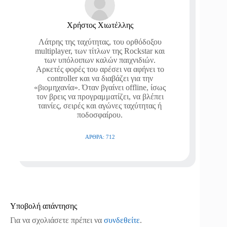
Χρήστος Χιωτέλλης
Λάτρης της ταχύτητας, του ορθόδοξου
multiplayer, των τίτλων της Rockstar και
των υπόλοιπων καλών παιχνιδιών.
Αρκετές φορές του αρέσει να αφήνει το
controller και να διαβάζει για την
«βιομηχανία». Όταν βγαίνει offline, ίσως
τον βρεις να προγραμματίζει, να βλέπει
ταινίες, σειρές και αγώνες ταχύτητας ή
ποδοσφαίρου.
ΆΡΘΡΑ: 712
Υποβολή απάντησης
Για να σχολιάσετε πρέπει να
συνδεθείτε
.