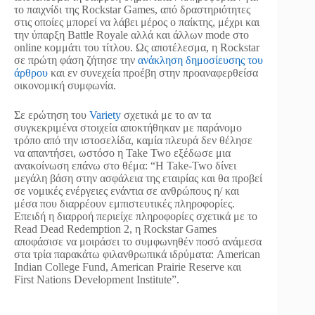
το παιχνίδι της Rockstar Games, από δραστηριότητες
στις οποίες μπορεί να λάβει μέρος ο παίκτης, μέχρι και
την ύπαρξη Battle Royale αλλά και άλλων mode στο
online κομμάτι του τίτλου. Ως αποτέλεσμα, η Rockstar
σε πρώτη φάση ζήτησε την
ανάκληση δημοσίευσης του
άρθρου
και εν συνεχεία προέβη στην προαναφερθείσα
οικονομική συμφωνία.
Σε ερώτηση του
Variety
σχετικά με το αν τα
συγκεκριμένα στοιχεία αποκτήθηκαν με παράνομο
τρόπο από την ιστοσελίδα, καμία πλευρά δεν θέλησε
να απαντήσει, ωστόσο η Take Two εξέδωσε μια
ανακοίνωση επάνω στο θέμα: “Η Take-Two δίνει
μεγάλη βάση στην ασφάλεια της εταιρίας και θα προβεί
σε νομικές ενέργειες ενάντια σε ανθρώπους η/ και
μέσα που διαρρέουν εμπιστευτικές πληροφορίες.
Επειδή η διαρροή περιείχε πληροφορίες σχετικά με το
Read Dead Redemption 2, η Rockstar Games
αποφάσισε να μοιράσει το συμφωνηθέν ποσό ανάμεσα
στα τρία παρακάτω φιλανθρωπικά ιδρύματα: American
Indian College Fund, American Prairie Reserve και
First Nations Development Institute”.