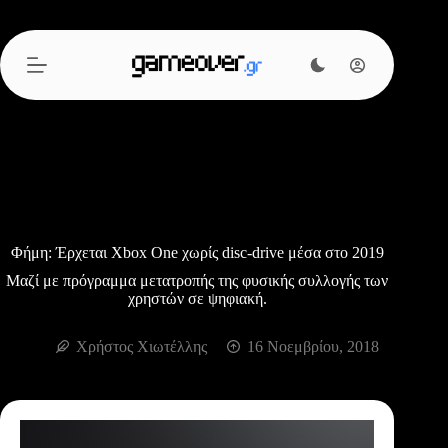
Μετάβαση
στο
περιεχόμενο
Φήμη: Έρχεται Xbox One χωρίς disc-drive μέσα στο 2019
Μαζί με πρόγραμμα μετατροπής της φυσικής συλλογής των
χρηστών σε ψηφιακή.
Χρήστος Χιωτέλλης
16 Νοεμβρίου, 2018