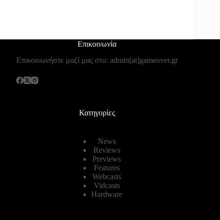
Επικοινωνία
Επικοινωνήστε μαζί μας στο: admin[at]gameover.gr
Κατηγορίες
News
Reviews
Previews
Features
Webcasts
Vidcasts
Hardware