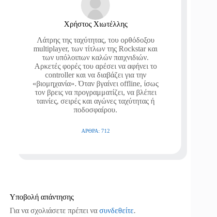
Χρήστος Χιωτέλλης
Λάτρης της ταχύτητας, του ορθόδοξου
multiplayer, των τίτλων της Rockstar και
των υπόλοιπων καλών παιχνιδιών.
Αρκετές φορές του αρέσει να αφήνει το
controller και να διαβάζει για την
«βιομηχανία». Όταν βγαίνει offline, ίσως
τον βρεις να προγραμματίζει, να βλέπει
ταινίες, σειρές και αγώνες ταχύτητας ή
ποδοσφαίρου.
ΆΡΘΡΑ: 712
Υποβολή απάντησης
Για να σχολιάσετε πρέπει να
συνδεθείτε
.