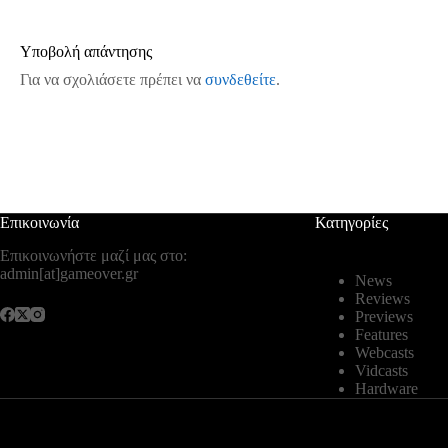
Υποβολή απάντησης
Για να σχολιάσετε πρέπει να
συνδεθείτε
.
Επικοινωνία
Κατηγορίες
Επικοινωνήστε μαζί μας στο:
admin[at]gameover.gr
News
Reviews
Previews
Features
Webcasts
Vidcasts
Hardware