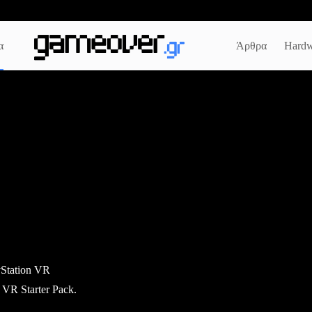
α
Άρθρα
Hardw
yStation VR
VR Starter Pack.