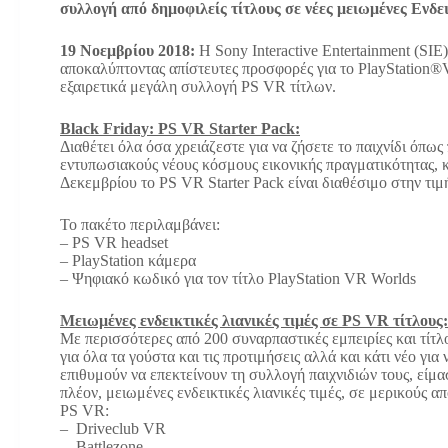
συλλογή από δημοφιλείς τίτλους σε νέες μειωμένες Ενδε
19 Νοεμβρίου 2018:
Η Sony Interactive Entertainment (SIE)
αποκαλύπτοντας απίστευτες προσφορές για το PlayStation®V
εξαιρετικά μεγάλη συλλογή PS VR τίτλων.
Black Friday: PS VR Starter Pack:
Διαθέτει όλα όσα χρειάζεστε για να ζήσετε το παιχνίδι όπως
εντυπωσιακούς νέους κόσμους εικονικής πραγματικότητας, 
Δεκεμβρίου το PS VR Starter Pack είναι διαθέσιμο στην τιμ
Το πακέτο περιλαμβάνει:
– PS VR headset
– PlayStation κάμερα
– Ψηφιακό κωδικό για τον τίτλο PlayStation VR Worlds
Μειωμένες ενδεικτικές λιανικές τιμές σε PS VR τίτλους:
Με περισσότερες από 200 συναρπαστικές εμπειρίες και τίτλ
για όλα τα γούστα και τις προτιμήσεις αλλά και κάτι νέο γι
επιθυμούν να επεκτείνουν τη συλλογή παιχνιδιών τους, είμ
πλέον, μειωμένες ενδεικτικές λιανικές τιμές, σε μερικούς α
PS VR:
– Driveclub VR
– Battlezone