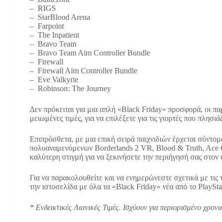
– RIGS
– StarBlood Arena
– Farpoint
– The Inpatient
– Bravo Team
– Bravo Team Aim Controller Bundle
– Firewall
– Firewall Aim Controller Bundle
– Eve Valkyrie
– Robinson: The Journey
Δεν πρόκειται για μια απλή «Black Friday» προσφορά, οι παρ
μειωμένες τιμές, για να επιλέξετε για τις γιορτές που πλησιά
Επιπρόσθετα, με μια επική σειρά παιχνιδιών έρχεται σύντ
πολυαναμενόμενων Borderlands 2 VR, Blood & Truth, Ace Co
καλύτερη στιγμή για να ξεκινήσετε την περιήγησή σας στο
Για να παρακολουθείτε και να ενημερώνεστε σχετικά με τις
την ιστοσελίδα με όλα τα «Black Friday» νέα από το PlaySta
* Ενδεικτικές Λιανικές Τιμές. Ισχύουν για περιορισμένο χρο