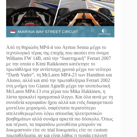
Από τη θηριώδη MP4-4 του Ayrton Senna μέχρι το
τεχνολογικό τέρας της εποχής που ακούει στο όνομα
Williams FW 14B, από την “διαστημική” Ferrari 2007
με την οποία ο Kimi Raikkonen κατέκτησε το
πρωτάθλημα την αντίστοιχη χρονιά μέχρι τον νεότερο
“Darth Vader”, τη McLaren MP4-23 των Hamilton και
Alonso, αλλά και από την πρωταθλήτρια Ferrari 2002
στη μνήμη του Gianni Agnelli μέχρι την ισοπεδωτική
McLaren MP4-13 στα χέρια του Mika Hakkinen, η
λίστα προκαλεί πραγματικά ίλιγγο. Και όλα αυτά με τη
συνοδεία κορυφαίου ήχου αλλά και ενός διαφορετικού
μοντέλου χειρισμού, σαφέστατα περισσότερο
απελευθερωμένου λόγω απουσίας ηλεκτρονικών
βοηθημάτων αλλά συνάμα αρκετά πιο δύσκολο. Όπως
και πέρυσι, τα παραπάνω μονοθέσια μπορούν να
δοκιμαστούν είτε σε trial δοκιμασίες είτε σε custom
πρωταθλήματα, αν και είναι λάθος η τυχαία επιλογή