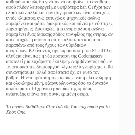
καθαρά -και πώς θα γινόταν να συμβαίνει το αντίθετο,
αφού πλέον λειτουργεί με υψηλότερα bar. Οι ήχοι των
ελαστικών αλλά και των συγκρούσεων είναι συνεχώς
εντός κλίματος, ενώ ευτυχώς ο μηχανικός αγώνα
παραμένει και φέτος διακριτικός και πάντα με εύστοχες
παρατηρήσεις. Δυστυχώς, μία αναμετάδοση αγώνα
παραμένει ένας διακαής πόθος των φίλος της σειράς, αν
και ευτυχώς η απουσία αυτή καλύπτεται και με το
παραπάνω από τους ήχους των υβριδικών
κινητήρων. Κλείνοντας την παρουσίαση του F1 2019 η
αλήθεια είναι πως η νέα πρόταση της Codemasters
αποτελεί μια ευχάριστη έκπληξη. Λαμβάνοντας υπόψιν
το ιστορικό της δημιουργού, λίγο-πολύ γνωρίζαμε τι θα
συναντήσουμε, αλλά σαφέστατα όχι σε αυτό τον
βαθμό. Η νέα πρόταση της σειράς είναι η πλέον ώριμη
και ολοκληρωμένη, εξαργυρώνοντας όσο το δυνατόν
καλύτερα τα 10 χρόνια εμπειρίας της ομάδας
ανάπτυξης επάνω στη συγκεκριμένη σειρά.
Το review βασίστηκε στην έκδοση του παιχνιδιού για το
Xbox One.