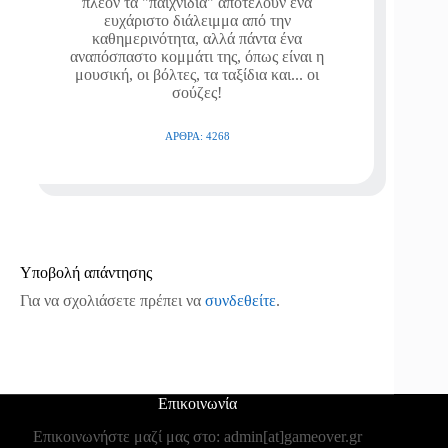
πλέον τα "παιχνίδια" αποτελούν ένα
ευχάριστο διάλειμμα από την
καθημερινότητα, αλλά πάντα ένα
αναπόσπαστο κομμάτι της, όπως είναι η
μουσική, οι βόλτες, τα ταξίδια και... οι
σούζες!
ΆΡΘΡΑ: 4268
Υποβολή απάντησης
Για να σχολιάσετε πρέπει να
συνδεθείτε
.
Επικοινωνία
Επικοινωνήστε μαζί μας στο: admin[at]gameover.gr