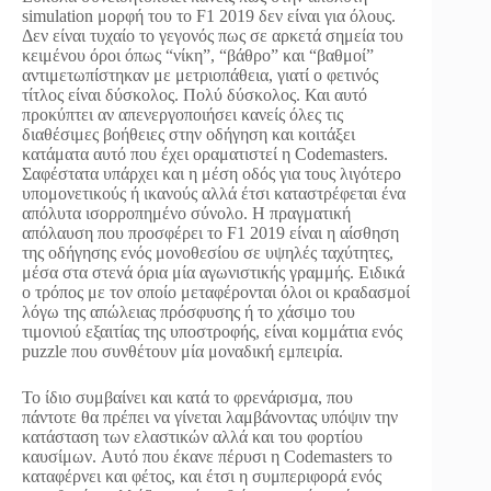
simulation μορφή του το F1 2019 δεν είναι για όλους.
Δεν είναι τυχαίο το γεγονός πως σε αρκετά σημεία του
κειμένου όροι όπως “νίκη”, “βάθρο” και “βαθμοί”
αντιμετωπίστηκαν με μετριοπάθεια, γιατί ο φετινός
τίτλος είναι δύσκολος. Πολύ δύσκολος. Και αυτό
προκύπτει αν απενεργοποιήσει κανείς όλες τις
διαθέσιμες βοήθειες στην οδήγηση και κοιτάξει
κατάματα αυτό που έχει οραματιστεί η Codemasters.
Σαφέστατα υπάρχει και η μέση οδός για τους λιγότερο
υπομονετικούς ή ικανούς αλλά έτσι καταστρέφεται ένα
απόλυτα ισορροπημένο σύνολο. Η πραγματική
απόλαυση που προσφέρει το F1 2019 είναι η αίσθηση
της οδήγησης ενός μονοθεσίου σε υψηλές ταχύτητες,
μέσα στα στενά όρια μία αγωνιστικής γραμμής. Ειδικά
ο τρόπος με τον οποίο μεταφέρονται όλοι οι κραδασμοί
λόγω της απώλειας πρόσφυσης ή το χάσιμο του
τιμονιού εξαιτίας της υποστροφής, είναι κομμάτια ενός
puzzle που συνθέτουν μία μοναδική εμπειρία.
Το ίδιο συμβαίνει και κατά το φρενάρισμα, που
πάντοτε θα πρέπει να γίνεται λαμβάνοντας υπόψιν την
κατάσταση των ελαστικών αλλά και του φορτίου
καυσίμων. Αυτό που έκανε πέρυσι η Codemasters το
καταφέρνει και φέτος, και έτσι η συμπεριφορά ενός