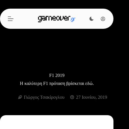
Μετάβαση
στο
περιεχόμενο
F1 2019
Η καλύτερη F1 πρόταση βρίσκεται εδώ.
Γιώργος Τσακίρογλου
27 Ιουνίου, 2019