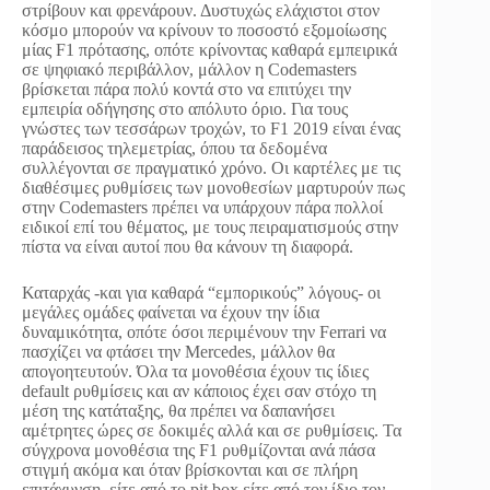
στρίβουν και φρενάρουν. Δυστυχώς ελάχιστοι στον
κόσμο μπορούν να κρίνουν το ποσοστό εξομοίωσης
μίας F1 πρότασης, οπότε κρίνοντας καθαρά εμπειρικά
σε ψηφιακό περιβάλλον, μάλλον η Codemasters
βρίσκεται πάρα πολύ κοντά στο να επιτύχει την
εμπειρία οδήγησης στο απόλυτο όριο. Για τους
γνώστες των τεσσάρων τροχών, το F1 2019 είναι ένας
παράδεισος τηλεμετρίας, όπου τα δεδομένα
συλλέγονται σε πραγματικό χρόνο. Οι καρτέλες με τις
διαθέσιμες ρυθμίσεις των μονοθεσίων μαρτυρούν πως
στην Codemasters πρέπει να υπάρχουν πάρα πολλοί
ειδικοί επί του θέματος, με τους πειραματισμούς στην
πίστα να είναι αυτοί που θα κάνουν τη διαφορά.
Καταρχάς -και για καθαρά “εμπορικούς” λόγους- οι
μεγάλες ομάδες φαίνεται να έχουν την ίδια
δυναμικότητα, οπότε όσοι περιμένουν την Ferrari να
πασχίζει να φτάσει την Mercedes, μάλλον θα
απογοητευτούν. Όλα τα μονοθέσια έχουν τις ίδιες
default ρυθμίσεις και αν κάποιος έχει σαν στόχο τη
μέση της κατάταξης, θα πρέπει να δαπανήσει
αμέτρητες ώρες σε δοκιμές αλλά και σε ρυθμίσεις. Τα
σύγχρονα μονοθέσια της F1 ρυθμίζονται ανά πάσα
στιγμή ακόμα και όταν βρίσκονται και σε πλήρη
επιτάχυνση, είτε από το pit box είτε από τον ίδιο τον