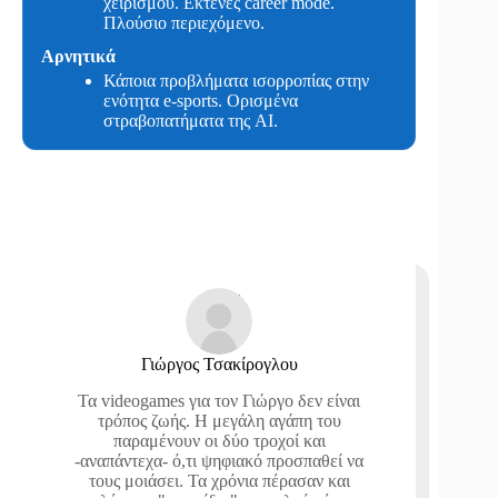
χειρισμού. Εκτενές career mode.
Πλούσιο περιεχόμενο.
Αρνητικά
Κάποια προβλήματα ισορροπίας στην
ενότητα e-sports. Ορισμένα
στραβοπατήματα της AI.
Γιώργος Τσακίρογλου
Τα videogames για τον Γιώργο δεν είναι
τρόπος ζωής. Η μεγάλη αγάπη του
παραμένουν οι δύο τροχοί και
-αναπάντεχα- ό,τι ψηφιακό προσπαθεί να
τους μοιάσει. Τα χρόνια πέρασαν και