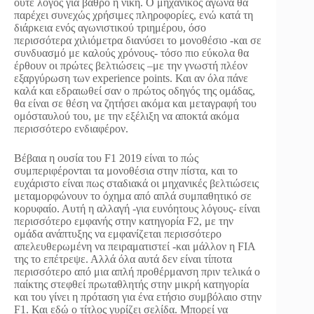
ούτε λόγος για βάθρο ή νίκη. Ο μηχανικός αγώνα θα
παρέχει συνεχώς χρήσιμες πληροφορίες, ενώ κατά τη
διάρκεια ενός αγωνιστικού τριημέρου, όσο
περισσότερα χιλιόμετρα διανύσει το μονοθέσιο -και σε
συνδυασμό με καλούς χρόνους- τόσο πιο εύκολα θα
έρθουν οι πρώτες βελτιώσεις –με την γνωστή πλέον
εξαργύρωση των experience points. Και αν όλα πάνε
καλά και εδραιωθεί σαν ο πρώτος οδηγός της ομάδας,
θα είναι σε θέση να ζητήσει ακόμα και μεταγραφή του
ομόσταυλού του, με την εξέλιξη να αποκτά ακόμα
περισσότερο ενδιαφέρον.
Βέβαια η ουσία του F1 2019 είναι το πώς
συμπεριφέρονται τα μονοθέσια στην πίστα, και το
ευχάριστο είναι πως σταδιακά οι μηχανικές βελτιώσεις
μεταμορφώνουν το όχημα από απλά συμπαθητικό σε
κορυφαίο. Αυτή η αλλαγή -για ευνόητους λόγους- είναι
περισσότερο εμφανής στην κατηγορία F2, με την
ομάδα ανάπτυξης να εμφανίζεται περισσότερο
απελευθερωμένη να πειραματιστεί -και μάλλον η FIA
της το επέτρεψε. Αλλά όλα αυτά δεν είναι τίποτα
περισσότερο από μια απλή προθέρμανση πριν τελικά ο
παίκτης στεφθεί πρωταθλητής στην μικρή κατηγορία
και του γίνει η πρόταση για ένα ετήσιο συμβόλαιο στην
F1. Και εδώ ο τίτλος γυρίζει σελίδα. Μπορεί να