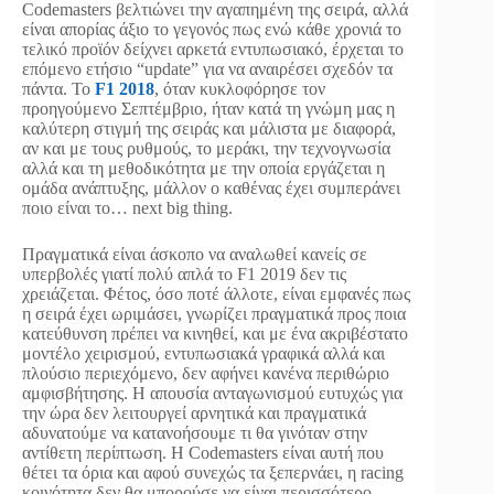
Codemasters βελτιώνει την αγαπημένη της σειρά, αλλά
είναι απορίας άξιο το γεγονός πως ενώ κάθε χρονιά το
τελικό προϊόν δείχνει αρκετά εντυπωσιακό, έρχεται το
επόμενο ετήσιο “update” για να αναιρέσει σχεδόν τα
πάντα. Το
F1 2018
, όταν κυκλοφόρησε τον
προηγούμενο Σεπτέμβριο, ήταν κατά τη γνώμη μας η
καλύτερη στιγμή της σειράς και μάλιστα με διαφορά,
αν και με τους ρυθμούς, το μεράκι, την τεχνογνωσία
αλλά και τη μεθοδικότητα με την οποία εργάζεται η
ομάδα ανάπτυξης, μάλλον ο καθένας έχει συμπεράνει
ποιο είναι το… next big thing.
Πραγματικά είναι άσκοπο να αναλωθεί κανείς σε
υπερβολές γιατί πολύ απλά το F1 2019 δεν τις
χρειάζεται. Φέτος, όσο ποτέ άλλοτε, είναι εμφανές πως
η σειρά έχει ωριμάσει, γνωρίζει πραγματικά προς ποια
κατεύθυνση πρέπει να κινηθεί, και με ένα ακριβέστατο
μοντέλο χειρισμού, εντυπωσιακά γραφικά αλλά και
πλούσιο περιεχόμενο, δεν αφήνει κανένα περιθώριο
αμφισβήτησης. Η απουσία ανταγωνισμού ευτυχώς για
την ώρα δεν λειτουργεί αρνητικά και πραγματικά
αδυνατούμε να κατανοήσουμε τι θα γινόταν στην
αντίθετη περίπτωση. Η Codemasters είναι αυτή που
θέτει τα όρια και αφού συνεχώς τα ξεπερνάει, η racing
κοινότητα δεν θα μπορούσε να είναι περισσότερο