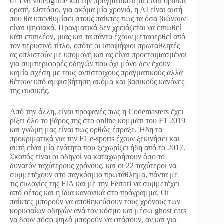
σε ένα videogame και την πραγματικότητα είναι οριακά
ορατή. Ωστόσο, για ακόμα μία χρονιά, η ΑΙ είναι αυτή
που θα υπενθυμίσει στους παίκτες πως τα όσα βιώνουν
είναι ψηφιακά. Πραγματικά δεν χρειάζεται να ειπωθεί
κάτι επιπλέον, μιας και τα πάντα έχουν μεταφερθεί από
τον περυσινό τίτλο, οπότε οι υποψήφιοι πρωταθλητές
ας οπλιστούν με υπομονή και ας είναι προετοιμασμένοι
για συμπεριφορές οδηγών που όχι μόνο δεν έχουν
καμία σχέση με τους αντίστοιχους πραγματικούς αλλά
θέτουν υπό αμφισβήτηση ακόμα και βασικούς κανόνες
της φυσικής.
Από την άλλη, είναι προφανές πως η Codemasters έχει
ρίξει όλο το βάρος της στο online κομμάτι του F1 2019
και γνώμη μας είναι πως ορθώς έπραξε. Ήδη τα
προκριματικά για την F1 e-sports έχουν ξεκινήσει και
αυτή είναι μία ενότητα που ξεχωρίζει ήδη από το 2017.
Σκοπός είναι οι οδηγοί να καταχωρήσουν όσο το
δυνατόν ταχύτερους χρόνους, και οι 22 ταχύτεροι να
συμμετέχουν στο παγκόσμιο πρωτάθλημα, πάντα με
τις ευλογίες της FIA και με την Ferrari να συμμετέχει
από φέτος και η ίδια κανονικά στο πρόγραμμα. Οι
παίκτες μπορούν να αποθηκεύσουν τους χρόνους των
κορυφαίων οδηγών ανά τον κόσμο και μέσω ghost cars
να δουν πόσο ψηλά μπορούν να φτάσουν, αν και για