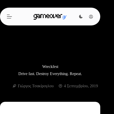
Μετάβαση
στο
περιεχόμενο
Wreckfest
Drive fast. Destroy Everything. Repeat.
Γιώργος Τσακίρογλου
4 Σεπτεμβρίου, 2019