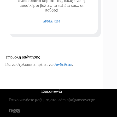
αναπόσπαστο κομμάτι της, όπως είναι η
μουσική, οι βόλτες, τα ταξίδια και... οι
σούζες!
ΆΡΘΡΑ: 4268
Υποβολή απάντησης
Για να σχολιάσετε πρέπει να
συνδεθείτε
.
Επικοινωνία
Επικοινωνήστε μαζί μας στο: admin[at]gameover.gr