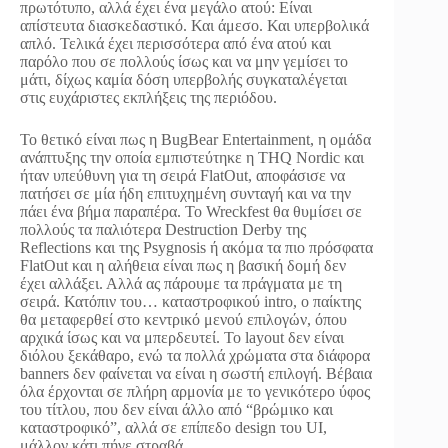
πρωτότυπο, αλλά έχει ένα μεγάλο ατού: Είναι
απίστευτα διασκεδαστικό. Και άμεσο. Και υπερβολικά
απλό. Τελικά έχει περισσότερα από ένα ατού και
παρόλο που σε πολλούς ίσως και να μην γεμίσει το
μάτι, δίχως καμία δόση υπερβολής συγκαταλέγεται
στις ευχάριστες εκπλήξεις της περιόδου.
Το θετικό είναι πως η BugBear Entertainment, η ομάδα
ανάπτυξης την οποία εμπιστεύτηκε η THQ Nordic και
ήταν υπεύθυνη για τη σειρά FlatOut, αποφάσισε να
πατήσει σε μία ήδη επιτυχημένη συνταγή και να την
πάει ένα βήμα παραπέρα. Το Wreckfest θα θυμίσει σε
πολλούς τα παλιότερα Destruction Derby της
Reflections και της Psygnosis ή ακόμα τα πιο πρόσφατα
FlatOut και η αλήθεια είναι πως η βασική δομή δεν
έχει αλλάξει. Αλλά ας πάρουμε τα πράγματα με τη
σειρά. Κατόπιν του… καταστροφικού intro, o παίκτης
θα μεταφερθεί στο κεντρικό μενού επιλογών, όπου
αρχικά ίσως και να μπερδευτεί. Το layout δεν είναι
διόλου ξεκάθαρο, ενώ τα πολλά χρώματα στα διάφορα
banners δεν φαίνεται να είναι η σωστή επιλογή. Βέβαια
όλα έρχονται σε πλήρη αρμονία με το γενικότερο ύφος
του τίτλου, που δεν είναι άλλο από “βρώμικο και
καταστροφικό”, αλλά σε επίπεδο design του UI,
μάλλον κάτι πήγε στραβά.