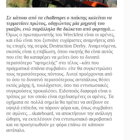
Σε κάποιο από τα challenges ο παίκτης καλείται να
τερματίσει πρώτος, οδηγώντας μία μηχανή του
γκαζόν, ενώ παράλληλα θα διώκεται από φορτηγά…
Όμως ο πρωταγωνιστής του Wreckfest είναι οι αρένες,
και εδώ είναι που ξυπνάνε ευχάριστες αναμνήσεις από
τις εποχές της σειράς Destruction Derby. Αναμενόμενα,
σκοπός είναι η επιβίωση, όπου νικητής θα είναι αυτός
που είτε θα καταφέρει να μείνει όσο το δυνατό
περισσότερο “αρτιμελής” στο τέλος –κάτι που
πραγματικά σπάνια συμβαίνει- είτε θα συγκεντρώσει
τους περισσότερους πόντους. Αυτοί προέρχονται από
το όσο το δυνατνό περισσότερους αντιπάλους θέσει
εκτός μάχης ή, τουλάχιστον, όσο πιο εντυπωσιακές
συγκρούσεις προκαλέσει. Ειδοποιός διαφορά είναι ο
τρόπος με τον οποίο είναι σχεδιασμένες οι αρένες. Τα
οχήματα σε πολλά σημεία θα πρέπει να ανέβουν σε
υψηλά επίπεδα, να πάρουν φόρα και, όπως συμβαίνει
σε αγώνες…skateboard, να αποκτήσουν την ανάλογη
ώθηση, να εκτελέσουν ένα εντυπωσιακό ακροβατικό
και να προσγειωθούν με φόρα επάνω σε κάποιον
αντίπαλο.