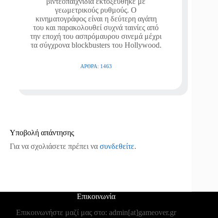
βιντεοπαιχνίδια εκτοξεύθηκε με
γεωμετρικούς ρυθμούς. Ο
κινηματογράφος είναι η δεύτερη αγάπη
του και παρακολουθεί συχνά ταινίες από
την εποχή του ασπρόμαυρου σινεμά μέχρι
τα σύγχρονα blockbusters του Hollywood.
ΆΡΘΡΑ: 1463
Υποβολή απάντησης
Για να σχολιάσετε πρέπει να
συνδεθείτε
.
Επικοινωνία
Επικοινωνήστε μαζί μας στο: admin[at]gameover.gr