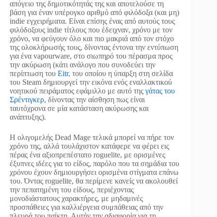
απόγειο της δημοτικότητάς της και αποτελούσε τη
βάση για έναν υπέρογκο αριθμό από φιλόδοξα (και μη)
indie εγχειρήματα. Είναι επίσης ένας από αυτούς τους
φιλόδοξους indie τίτλους που έδειχναν, χρόνο με τον
χρόνο, να φεύγουν όλο και πιο μακριά από τον στόχο
της ολοκλήρωσής τους, δίνοντας έντονα την εντύπωση
για ένα vapourware, στο σιωπηρό του πέρασμα προς
την ακύρωση (κάτι ανάλογο που συνοδεύει την
περίπτωση του
Eitr
, του οποίου η ύπαρξη στη σελίδα
του Steam δημιουργεί την εικόνα ενός εναλλακτικού
νοητικού πειράματος εφάμιλλο με αυτό της
γάτας του
Σρέντιγκερ
, δίνοντας την αίσθηση πως είναι
ταυτόχρονα σε μία κατάσταση ακύρωσης και
ανάπτυξης).
Η ολιγομελής Dead Mage τελικά μπορεί να πήρε τον
χρόνο της, αλλά τουλάχιστον κατάφερε να φέρει εις
πέρας ένα αξιοπρεπέστατο roguelite, με ορισμένες
έξυπνες ιδέες για το είδος, παρόλο που τα σημάδια του
χρόνου έχουν δημιουργήσει ορισμένα στίγματα επάνω
του. Όντας roguelite, θα περίμενε κανείς να ακολουθεί
την πεπατημένη του είδους, περιέχοντας
μονοδιάστατους χαρακτήρες, με μηδαμινές
προσπάθειες για καλλιέργεια συμπάθειας από την
πλευρά του παίκτη. Αυτήν την αδιαφορία για τη