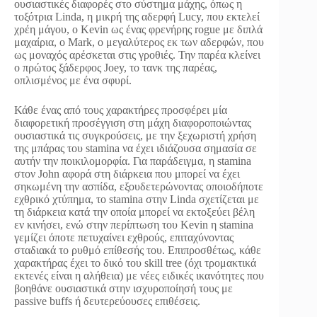
ουσιαστικές διαφορές στο σύστημα μάχης, όπως η
τοξότρια Linda, η μικρή της αδερφή Lucy, που εκτελεί
χρέη μάγου, ο Kevin ως ένας φρενήρης rogue με διπλά
μαχαίρια, ο Mark, ο μεγαλύτερος εκ των αδερφών, που
ως μοναχός αρέσκεται στις γροθιές. Την παρέα κλείνει
ο πρώτος ξάδερφος Joey, το τανκ της παρέας,
οπλισμένος με ένα σφυρί.
Κάθε ένας από τους χαρακτήρες προσφέρει μία
διαφορετική προσέγγιση στη μάχη διαφοροποιώντας
ουσιαστικά τις συγκρούσεις, με την ξεχωριστή χρήση
της μπάρας του stamina να έχει ιδιάζουσα σημασία σε
αυτήν την ποικιλομορφία. Για παράδειγμα, η stamina
στον John αφορά στη διάρκεια που μπορεί να έχει
σηκωμένη την ασπίδα, εξουδετερώνοντας οποιοδήποτε
εχθρικό χτύπημα, το stamina στην Linda σχετίζεται με
τη διάρκεια κατά την οποία μπορεί να εκτοξεύει βέλη
εν κινήσει, ενώ στην περίπτωση του Kevin η stamina
γεμίζει όποτε πετυχαίνει εχθρούς, επιταχύνοντας
σταδιακά το ρυθμό επίθεσής του. Επιπροσθέτως, κάθε
χαρακτήρας έχει το δικό του skill tree (όχι τρομακτικά
εκτενές είναι η αλήθεια) με νέες ειδικές ικανότητες που
βοηθάνε ουσιαστικά στην ισχυροποίησή τους με
passive buffs ή δευτερεύουσες επιθέσεις.