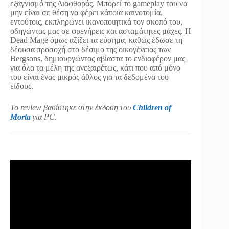
εξαγνισμό της Διαφθοράς. Μπορεί το gameplay του να
μην είναι σε θέση να φέρει κάποια καινοτομία,
εντούτοις, εκπληρώνει ικανοποιητικά τον σκοπό του,
οδηγώντας μας σε φρενήρεις και ασταμάτητες μάχες. Η
Dead Mage όμως αξίζει τα εύσημα, καθώς έδωσε τη
δέουσα προσοχή στο δέσιμο της οικογένειας των
Bergsons, δημιουργώντας αβίαστα το ενδιαφέρον μας
για όλα τα μέλη της ανεξαιρέτως, κάτι που από μόνο
του είναι ένας μικρός άθλος για τα δεδομένα του
είδους.
Το review βασίστηκε στην έκδοση του
Children of
Morta
για PC.