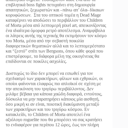
επιβλητικά boss fights πετυχαίνει στη δημιουργία
απαιτητικών, ξεχωριστών και –πάνω απ’ όλα- δίκαιων
κορυφώσεων. Στα του οπτικού τομέα η Dead Mage
καταφέρνει να αποδώσει το περιβάλλον του Children
of Morta μέσα από λεπτομερή pixel art, απεικονίζοντας
ένα ιδιαίτερα όμορφα ρετρό αποτέλεσμα. Αναμφίβολα
οι λάτρεις αυτής της τεχνικής θα εκτιμήσουν τον κόσμο
του Morta, μέσα από την σεβαστή ποικιλία
διαφορετικών θεματικών αλλά και το λεπτομερέστατο
και “ζεστό” σπίτι των Bergsons, όπου κάθε φορά που
επιστρέφουμε, τα διάφορα μέλη της οικογένειας θα
επιδίδονται σε ποικίλες ασχολίες.
Δυστυχώς το ίδιο δεν μπορεί να ειπωθεί για τον
σχεδιασμό των χαρακτήρων, φίλιων και εχθρικών, οι
οποίοι φαίνονται ελαφρώς πιο απλοϊκοί σε σχέση με
την απεικόνιση του τριγύρω περιβάλλοντος. Δεν
μιλάμε βέβαια για κάποια χαώδη διαφορά, εντούτοις,
δύσκολα να μην παρατηρήσει κάποιος μία αισθητή,
όσο μικρή κι αν είναι, ποιοτική διακύμανση μεταξύ
των χαρακτήρων και του τριγύρω κόσμου. Εν
κατακλείδι, το Children of Morta αποτελεί ένα
αξιόλογο roguelite που θα μπορέσει να σας κρατήσει
το ενδιαφέρον για περίπου 12 ώρες, έως τον πλήρη