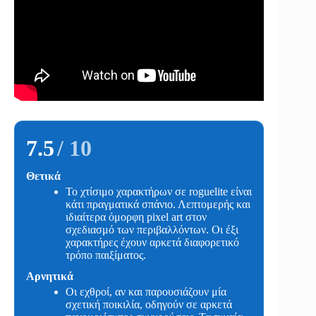
7.5
/ 10
Θετικά
Το χτίσιμο χαρακτήρων σε roguelite είναι
κάτι πραγματικά σπάνιο. Λεπτομερής και
ιδιαίτερα όμορφη pixel art στον
σχεδιασμό των περιβαλλόντων. Οι έξι
χαρακτήρες έχουν αρκετά διαφορετικό
τρόπο παιξίματος.
Αρνητικά
Οι εχθροί, αν και παρουσιάζουν μία
σχετική ποικιλία, οδηγούν σε αρκετά