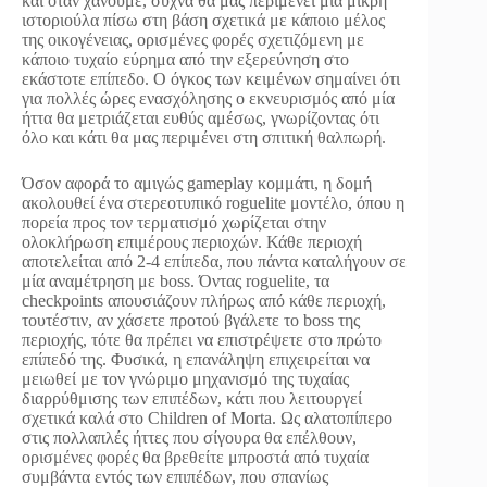
και όταν χάνουμε, συχνά θα μας περιμένει μία μικρή
ιστοριούλα πίσω στη βάση σχετικά με κάποιο μέλος
της οικογένειας, ορισμένες φορές σχετιζόμενη με
κάποιο τυχαίο εύρημα από την εξερεύνηση στο
εκάστοτε επίπεδο. Ο όγκος των κειμένων σημαίνει ότι
για πολλές ώρες ενασχόλησης ο εκνευρισμός από μία
ήττα θα μετριάζεται ευθύς αμέσως, γνωρίζοντας ότι
όλο και κάτι θα μας περιμένει στη σπιτική θαλπωρή.
Όσον αφορά το αμιγώς gameplay κομμάτι, η δομή
ακολουθεί ένα στερεοτυπικό roguelite μοντέλο, όπου η
πορεία προς τον τερματισμό χωρίζεται στην
ολοκλήρωση επιμέρους περιοχών. Κάθε περιοχή
αποτελείται από 2-4 επίπεδα, που πάντα καταλήγουν σε
μία αναμέτρηση με boss. Όντας roguelite, τα
checkpoints απουσιάζουν πλήρως από κάθε περιοχή,
τουτέστιν, αν χάσετε προτού βγάλετε το boss της
περιοχής, τότε θα πρέπει να επιστρέψετε στο πρώτο
επίπεδό της. Φυσικά, η επανάληψη επιχειρείται να
μειωθεί με τον γνώριμο μηχανισμό της τυχαίας
διαρρύθμισης των επιπέδων, κάτι που λειτουργεί
σχετικά καλά στο Children of Morta. Ως αλατοπίπερο
στις πολλαπλές ήττες που σίγουρα θα επέλθουν,
ορισμένες φορές θα βρεθείτε μπροστά από τυχαία
συμβάντα εντός των επιπέδων, που σπανίως