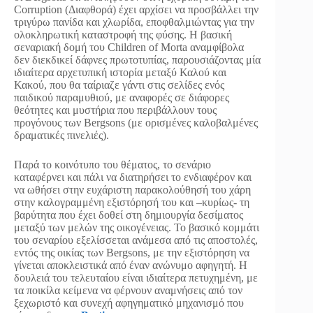
Corruption (Διαφθορά) έχει αρχίσει να προσβάλλει την
τριγύρω πανίδα και χλωρίδα, εποφθαλμιώντας για την
ολοκληρωτική καταστροφή της φύσης. Η βασική
σεναριακή δομή του Children of Morta αναμφίβολα
δεν διεκδικεί δάφνες πρωτοτυπίας, παρουσιάζοντας μία
ιδιαίτερα αρχετυπική ιστορία μεταξύ Καλού και
Κακού, που θα ταίριαζε γάντι στις σελίδες ενός
παιδικού παραμυθιού, με αναφορές σε διάφορες
θεότητες και μυστήρια που περιβάλλουν τους
προγόνους των Bergsons (με ορισμένες καλοβαλμένες
δραματικές πινελιές).
Παρά το κοινότυπο του θέματος, το σενάριο
καταφέρνει και πάλι να διατηρήσει το ενδιαφέρον και
να ωθήσει στην ευχάριστη παρακολούθησή του χάρη
στην καλογραμμένη εξιστόρησή του και –κυρίως- τη
βαρύτητα που έχει δοθεί στη δημιουργία δεσίματος
μεταξύ των μελών της οικογένειας. Το βασικό κομμάτι
του σεναρίου εξελίσσεται ανάμεσα από τις αποστολές,
εντός της οικίας των Bergsons, με την εξιστόρηση να
γίνεται αποκλειστικά από έναν ανώνυμο αφηγητή. Η
δουλειά του τελευταίου είναι ιδιαίτερα πετυχημένη, με
τα ποικίλα κείμενα να φέρνουν αναμνήσεις από τον
ξεχωριστό και συνεχή αφηγηματικό μηχανισμό που