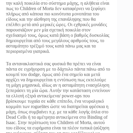
την καλή ποικιλία στο σύστημα μάχης, η αλήθεια είναι
πως το Children of Morta δεν καταφέρνει να ξεφύγει
πλήρως από κάποια πιο κοινότυπα μονοπάτια του
είδους και την αίσθηση της επανάληψης που θα
επέλθει μετά από μερικές ώρες. Οι εχθρικές μονάδες
παρουσιάζουν μεν μία σχετική ποικιλία στον
σχεδιασμό τους, όμως κατά βάση ο βαθμός δυσκολίας
δημιουργείται από τους μεγάλους αριθμούς τους, το
ασταμάτητο τρέξιμό τους κατά πάνω μας και τα
περιορισμένα γιατρικά.
Τα αντανακλαστικά σας φυσικά θα πρέπει να είναι
πάντα σε εγρήγορση με το δάχτυλο πάντα πάνω από το
κουμπί του dodge, όμως από ένα σημείο και μετά
αρχίζει να δημιουργείται η εντύπωση πως εκτελούμε
τη μάχη μηχανικά, ιδίως αν η ασταμάτητη ενασχόληση
ξεπεράσει τη μία ώρα. Αυτήν την κατάσταση εντείνουν
τα ελλιπή εξτρά αντικείμενα/ power-ups που
βρίσκουμε τυχαία σε κάθε επίπεδο, ένα νευραλγικό
κομμάτι των roguelites ώστε να διατηρείται φρέσκια η
μάχη, όπως συμβαίνει π.χ. με τα κάθε λογής όπλα στο
Dead Cells ή τα αμέτρητα αντικείμενα στο Binding of
Isaac. Στην περίπτωση του Children of Morta, αυτού
του είδους τα ευρήματα είναι τα πλέον τυπικά (αύξηση