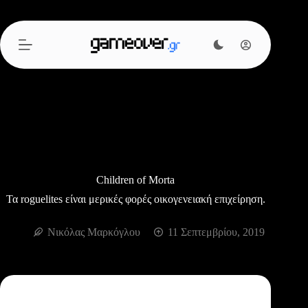
Μετάβαση
στο
περιεχόμενο
Children of Morta
Τα roguelites είναι μερικές φορές οικογενειακή επιχείρηση.
Νικόλας Μαρκόγλου
11 Σεπτεμβρίου, 2019