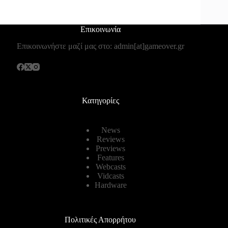
Επικοινωνία
Επικοινωνήστε μαζί μας στο: admin[at]gameover.gr
Κατηγορίες
News
Reviews
Previews
Features
Webcasts
Vidcasts
Hardware
Πολιτικές Απορρήτου