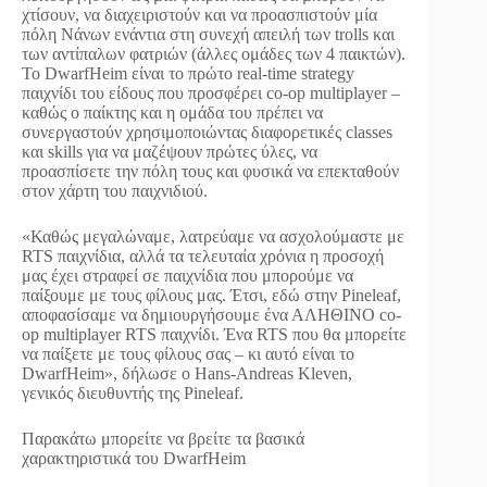
χτίσουν, να διαχειριστούν και να προασπιστούν μία
πόλη Νάνων ενάντια στη συνεχή απειλή των trolls και
των αντίπαλων φατριών (άλλες ομάδες των 4 παικτών).
Το DwarfHeim είναι το πρώτο real-time strategy
παιχνίδι του είδους που προσφέρει co-op multiplayer –
καθώς ο παίκτης και η ομάδα του πρέπει να
συνεργαστούν χρησιμοποιώντας διαφορετικές classes
και skills για να μαζέψουν πρώτες ύλες, να
προασπίσετε την πόλη τους και φυσικά να επεκταθούν
στον χάρτη του παιχνιδιού.
«Καθώς μεγαλώναμε, λατρεύαμε να ασχολούμαστε με
RTS παιχνίδια, αλλά τα τελευταία χρόνια η προσοχή
μας έχει στραφεί σε παιχνίδια που μπορούμε να
παίξουμε με τους φίλους μας. Έτσι, εδώ στην Pineleaf,
αποφασίσαμε να δημιουργήσουμε ένα ΑΛΗΘΙΝΟ co-
op multiplayer RTS παιχνίδι. Ένα RTS που θα μπορείτε
να παίξετε με τους φίλους σας – κι αυτό είναι το
DwarfHeim», δήλωσε ο Hans-Andreas Kleven,
γενικός διευθυντής της Pineleaf.
Παρακάτω μπορείτε να βρείτε τα βασικά
χαρακτηριστικά του DwarfHeim