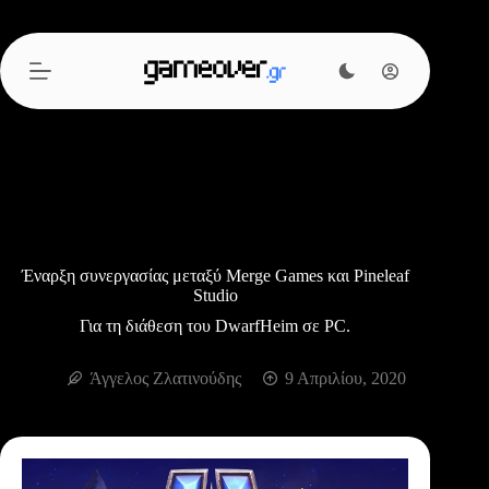
Μετάβαση
στο
περιεχόμενο
Έναρξη συνεργασίας μεταξύ Merge Games και Pineleaf
Studio
Για τη διάθεση του DwarfHeim σε PC.
Άγγελος Ζλατινούδης
9 Απριλίου, 2020