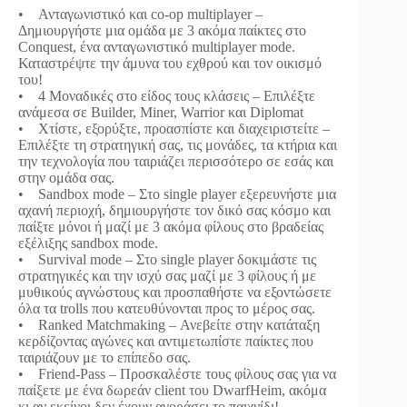
• Ανταγωνιστικό και co-op multiplayer –
Δημιουργήστε μια ομάδα με 3 ακόμα παίκτες στο
Conquest, ένα ανταγωνιστικό multiplayer mode.
Καταστρέψτε την άμυνα του εχθρού και τον οικισμό
του!
• 4 Μοναδικές στο είδος τους κλάσεις – Επιλέξτε
ανάμεσα σε Builder, Miner, Warrior και Diplomat
• Χτίστε, εξορύξτε, προασπίστε και διαχειριστείτε –
Επιλέξτε τη στρατηγική σας, τις μονάδες, τα κτήρια και
την τεχνολογία που ταιριάζει περισσότερο σε εσάς και
στην ομάδα σας.
• Sandbox mode – Στο single player εξερευνήστε μια
αχανή περιοχή, δημιουργήστε τον δικό σας κόσμο και
παίξτε μόνοι ή μαζί με 3 ακόμα φίλους στο βραδείας
εξέλιξης sandbox mode.
• Survival mode – Στο single player δοκιμάστε τις
στρατηγικές και την ισχύ σας μαζί με 3 φίλους ή με
μυθικούς αγνώστους και προσπαθήστε να εξοντώσετε
όλα τα trolls που κατευθύνονται προς το μέρος σας.
• Ranked Matchmaking – Ανεβείτε στην κατάταξη
κερδίζοντας αγώνες και αντιμετωπίστε παίκτες που
ταιριάζουν με το επίπεδο σας.
• Friend-Pass – Προσκαλέστε τους φίλους σας για να
παίξετε με ένα δωρεάν client του DwarfHeim, ακόμα
κι αν εκείνοι δεν έχουν αγοράσει το παιχνίδι!