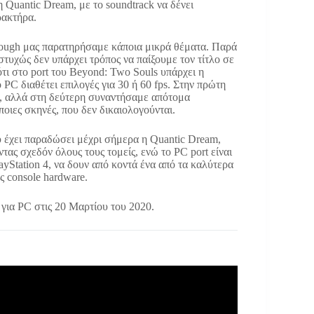
 Quantic Dream, με το soundtrack να δένει
ρακτήρα.
hrough μας παρατηρήσαμε κάποια μικρά θέματα. Παρά
υστυχώς δεν υπάρχει τρόπος να παίξουμε τον τίτλο σε
ότι στο port του Beyond: Two Souls υπάρχει η
 PC διαθέτει επιλογές για 30 ή 60 fps. Στην πρώτη
, αλλά στη δεύτερη συναντήσαμε απότομα
οιες σκηνές, που δεν δικαιολογούνται.
υ έχει παραδώσει μέχρι σήμερα η Quantic Dream,
ας σχεδόν όλους τους τομείς, ενώ το PC port είναι
layStation 4, να δουν από κοντά ένα από τα καλύτερα
άς console hardware.
για PC στις 20 Μαρτίου του 2020.