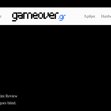
α
Άρθρα
Hardw
ini Review
goes blind.