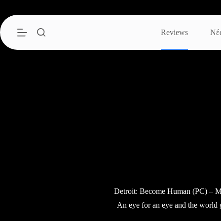
Μετάβαση
στο
περιεχόμενο
Reviews
Νέ
Detroit: Become Human (PC) – M
An eye for an eye and the world 