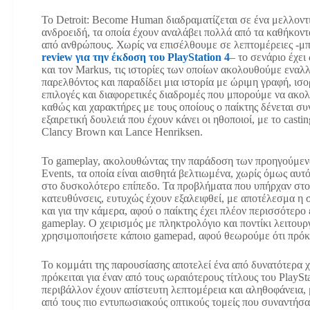
Το Detroit: Become Human διαδραματίζεται σε ένα μελλοντι
ανδροειδή, τα οποία έχουν αναλάβει πολλά από τα καθήκοντ
από ανθρώπους. Χωρίς να επισέλθουμε σε λεπτομέρειες -μπ
review για την έκδοση του PlayStation 4
–
το σενάριο έχει 
και τον Markus, τις ιστορίες των οποίων ακολουθούμε εναλ
παρελθόντος και παραδίδει μια ιστορία με ώριμη γραφή, ισ
επιλογές και διαφορετικές διαδρομές που μπορούμε να ακολ
καθώς και χαρακτήρες με τους οποίους ο παίκτης δένεται συ
εξαιρετική δουλειά που έχουν κάνει οι ηθοποιοί, με το cast
Clancy Brown και Lance Henriksen.
To gameplay, ακολουθώντας την παράδοση των προηγούμενων
Events, τα οποία είναι αισθητά βελτιωμένα, χωρίς όμως αυτ
στο δυσκολότερο επίπεδο. Τα προβλήματα που υπήρχαν στο 
κατευθύνσεις, ευτυχώς έχουν εξαλειφθεί, με αποτέλεσμα η συ
και για την κάμερα, αφού ο παίκτης έχει πλέον περισσότερο
gameplay. Ο χειρισμός με πληκτρολόγιο και ποντίκι λειτουργ
χρησιμοποιήσετε κάποιο gamepad, αφού θεωρούμε ότι πρόκει
Το κομμάτι της παρουσίασης αποτελεί ένα από δυνατότερα χ
πρόκειται για έναν από τους ωραιότερους τίτλους του PlaySta
περιβάλλον έχουν απίστευτη λεπτομέρεια και αληθοφάνεια,
από τους πιο εντυπωσιακούς οπτικούς τομείς που συναντήσ