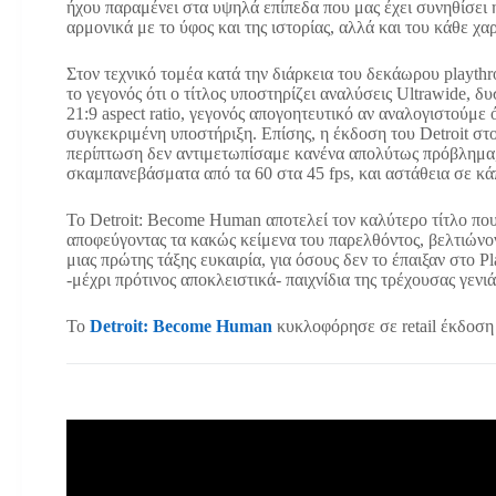
ήχου παραμένει στα υψηλά επίπεδα που μας έχει συνηθίσει η
αρμονικά με το ύφος και της ιστορίας, αλλά και του κάθε χα
Στον τεχνικό τομέα κατά την διάρκεια του δεκάωρου playt
το γεγονός ότι ο τίτλος υποστηρίζει αναλύσεις Ultrawide, δ
21:9 aspect ratio, γεγονός απογοητευτικό αν αναλογιστούμε 
συγκεκριμένη υποστήριξη. Επίσης, η έκδοση του Detroit στο
περίπτωση δεν αντιμετωπίσαμε κανένα απολύτως πρόβλημα
σκαμπανεβάσματα από τα 60 στα 45 fps, και αστάθεια σε κάπ
Το Detroit: Become Human αποτελεί τον καλύτερο τίτλο πο
αποφεύγοντας τα κακώς κείμενα του παρελθόντος, βελτιώνοντ
μιας πρώτης τάξης ευκαιρία, για όσους δεν το έπαιξαν στο P
-μέχρι πρότινος αποκλειστικά- παιχνίδια της τρέχουσας γενι
To
Detroit: Become Human
κυκλοφόρησε σε retail έκδοση 