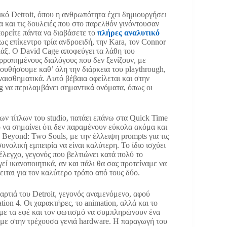
κό Detroit, όπου η ανθρωπότητα έχει δημιουργήσει
α και τις δουλειές που στο παρελθόν γινόντουσαν
ορείτε πάντα να διαβάσετε το
πλήρες αναλυτικό
ως επίκεντρο τρία ανδροειδή, την Kara, τον Connor
λάξ. Ο David Cage αποφεύγει τα λάθη του
ορροπημένους διαλόγους που δεν ξενίζουν, με
ουθήσουμε καθ’ όλη την διάρκεια του playthrough,
ναισθηματικά. Αυτό βέβαια οφείλεται και στην
ing να περιλαμβάνει σημαντικά ονόματα, όπως οι
 τίτλων του studio, πατάει επάνω στα Quick Time
ό να σημαίνει ότι δεν παραμένουν εύκολα ακόμα και
Beyond: Two Souls, με την έλλειψη prompts για τις
νολική εμπειρία να είναι καλύτερη. Το ίδιο ισχύει
 έλεγχο, γεγονός που βελτιώνει κατά πολύ το
εί ικανοποιητικά, αν και πάλι θα σας προτείναμε να
ται για τον καλύτερο τρόπο από τους δύο.
αρτιά του Detroit, γεγονός αναμενόμενο, αφού
tion 4. Oι χαρακτήρες, το animation, αλλά και το
 με τα εφέ και τον φωτισμό να συμπληρώνουν ένα
αμε στην τρέχουσα γενιά hardware. Η παραγωγή του