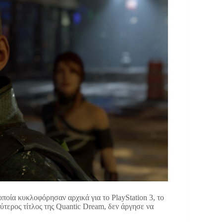
 οποία κυκλοφόρησαν αρχικά για το PlayStation 3, το
ύτερος τίτλος της Quantic Dream, δεν άργησε να