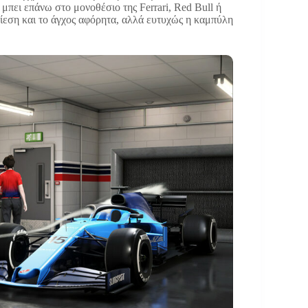
μπει επάνω στο μονοθέσιο της Ferrari, Red Bull ή
πίεση και το άγχος αφόρητα, αλλά ευτυχώς η καμπύλη