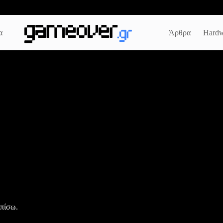
α
Άρθρα
Hardw
 πίσω.