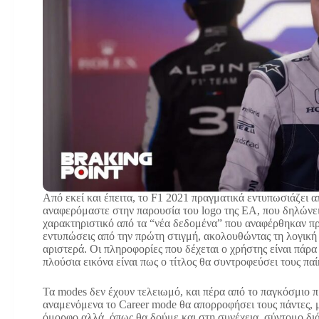
Από εκεί και έπειτα, το F1 2021 πραγματικά εντυπωσιάζει α
αναφερόμαστε στην παρουσία του logo της EA, που δηλώνει
χαρακτηριστικό από τα “νέα δεδομένα” που αναφέρθηκαν πρι
εντυπώσεις από την πρώτη στιγμή, ακολουθώντας τη λογική
αριστερά. Οι πληροφορίες που δέχεται ο χρήστης είναι πάρα
πλούσια εικόνα είναι πως ο τίτλος θα συντροφεύσει τους παί
Τα modes δεν έχουν τελειωμό, και πέρα από το παγκόσμιο π
αναμενόμενα το Career mode θα απορροφήσει τους πάντες, μ
όμορφο αλλά, όπως θα δούμε και στη συνέχεια, σύντομο διάλ