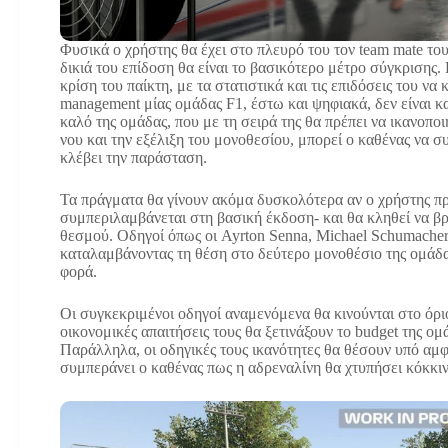
Φυσικά ο χρήστης θα έχει στο πλευρό του τον team mate του
δικιά του επίδοση θα είναι το βασικότερο μέτρο σύγκρισης.
κρίση του παίκτη, με τα στατιστικά και τις επιδόσεις του να 
management μίας ομάδας F1, έστω και ψηφιακά, δεν είναι κα
καλό της ομάδας, που με τη σειρά της θα πρέπει να ικανοπο
νου και την εξέλιξη του μονοθεσίου, μπορεί ο καθένας να
κλέβει την παράσταση.
Τα πράγματα θα γίνουν ακόμα δυσκολότερα αν ο χρήστης π
συμπεριλαμβάνεται στη βασική έκδοση- και θα κληθεί να βρ
θεσμού. Οδηγοί όπως οι Ayrton Senna, Michael Schumacher 
καταλαμβάνοντας τη θέση στο δεύτερο μονοθέσιο της ομάδας
φορά.
Οι συγκεκριμένοι οδηγοί αναμενόμενα θα κινούνται στο όριο
οικονομικές απαιτήσεις τους θα ξετινάξουν το budget της ο
Παράλληλα, οι οδηγικές τους ικανότητες θα θέσουν υπό αμφ
συμπεράνει ο καθένας πως η αδρεναλίνη θα χτυπήσει κόκκιν