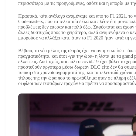
περισσότερο με τις προηγούμενες, οπότε και η απορία με τ
Πρακτικά, κάτι ανάλογο αναμέναμε και από το F1 2021, το ν
Codemasters, που τα τελευταία δέκα και πλέον έτη μονοπωλε
προβλέψεις δεν έπεσαν και πολύ έξω. Σαφέστατα και έχουν γ
άλλες δυστυχώς προς το χειρότερο, αλλά αναμενόμενα ο κεν
μπορούσε να αλλάξει κάτι, όταν το F1 2020 ήταν κατά τη γ
Βέβαια, το νέο μέλος της σειράς έχει να αντιμετωπίσει –όπ
πραγματικότητα, και έτσι -για την ώρα- η λίστα με τα gran
ελλείψεις. Δυστυχώς, και πάλι ο covid-19 έχει βάλει το χερά
προστεθούν αργότερα μέσω δωρεάν DLC είτε δεν θα συμπε
τυπική στα χρονοδιαγράμματά της, και τα τελευταίά χρόνια 
τίτλους της την ώρα που το πρωτάθλημα ήταν σε πλήρη εξέλ
οι φίλοι των τεσσάρων τροχών θα πρέπει να προσαρμοστούν