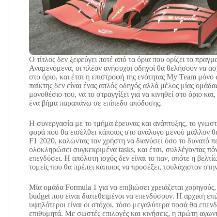
Ο τίτλος δεν ξεφεύγει ποτέ από τα όρια που ορίζει το πραγμ
Αναμενόμενα, οι πλέον ανήσυχοι οδηγοί θα θελήσουν να ασ
στο όριο, και έτσι η επιστροφή της ενότητας My Team μόνο
παίκτης δεν είναι ένας απλός οδηγός αλλά μέλος μίας ομάδα
μονοθέσιο του, να το στραγγίξει για να κινηθεί στο όριο και
ένα βήμα παραπάνω σε επίπεδο απόδοσης.
Η συνεργασία με το τμήμα έρευνας και ανάπτυξης, το γνωστ
φορά που θα εισέλθει κάποιος στο ανάλογο μενού μάλλον θ
F1 2020, καλώντας τον χρήστη να διανύσει όσο το δυνατό πε
ολοκληρώσει συγκεκριμένα tasks, και έτσι, συλλέγοντας πόντ
επενδύσει. Η απόλυτη ισχύς δεν είναι το παν, οπότε η βελτί
τομείς που θα πρέπει κάποιος να προσέξει, τουλάχιστον στη
Μία ομάδα Formula 1 για να επιβιώσει χρειάζεται χορηγούς, 
budget που είναι διατεθειμένοι να επενδύσουν. Η αρχική επι
υψηλότεροι είναι οι στόχοι, τόσο μεγαλύτερα ποσά θα επενδ
επιθυμητά. Με σωστές επιλογές και κινήσεις, η πρώτη αγωνι