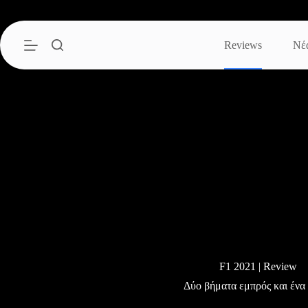
Μετάβαση
στο
περιεχόμενο
Reviews
Νέ
F1 2021 | Review
Δύο βήματα εμπρός και ένα