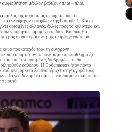
ην αμφισβήτηση μάλλον βαδίζουν πλάι – πλάι.
έο μέλος της κορυφαίας racing σειράς της
ί το ενδιαφέρον των φίλων της Formula 1. Και οι
ίνει ορισμένες αλλαγές, άλλες προς το καλύτερο και
τρικός πυρήνας παραμένει ο ίδιος. Και πώς θα
νώμη μας η αποκορύφωση της σειράς γενικότερα;
ως και ο προκάτοχός του- τη σύγχρονη
d prix που απαρτίζουν το παγκόσμιο πρωτάθλημα έχει
κι του και έτσι ορισμένες διαδρομές είτε θα
ριληφθούν καθόλου. Η Codemasters ήταν πάντα
-κινούμενη αρκετά έξυπνα- έριχνε στην αγορά τους
ιξη. Τα νέα δεδομένα όμως είναι διαφορετικά, οπότε
 σε αυτά.