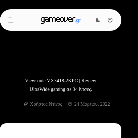
Μετάβαση
στο
περιεχόμενο
Viewsonic VX3418-2KPC | Review
UltraWide gaming σε 34 ίντσες.
Χρήστος Ντίνος
24 Μαρτίου, 2022