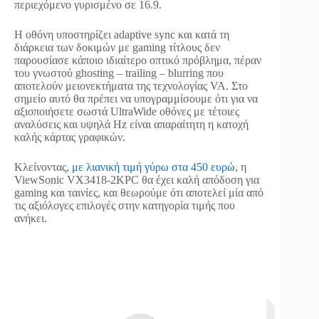
περιεχόμενο γυρισμένο σε 16.9.
Η οθόνη υποστηρίζει adaptive sync και κατά τη
διάρκεια των δοκιμών με gaming τίτλους δεν
παρουσίασε κάποιο ιδιαίτερο οπτικό πρόβλημα, πέραν
του γνωστού ghosting – trailing – blurring που
αποτελούν μειονεκτήματα της τεχνολογίας VA. Στο
σημείο αυτό θα πρέπει να υπογραμμίσουμε ότι για να
αξιοποιήσετε σωστά UltraWide οθόνες με τέτοιες
αναλύσεις και υψηλά Hz είναι απαραίτητη η κατοχή
καλής κάρτας γραφικών.
Κλείνοντας,
με λιανική τιμή γύρω στα 450 ευρώ
, η
ViewSonic VX3418-2KPC θα έχει καλή απόδοση για
gaming και ταινίες, και θεωρούμε ότι αποτελεί μία από
τις αξιόλογες επιλογές στην κατηγορία τιμής που
ανήκει.