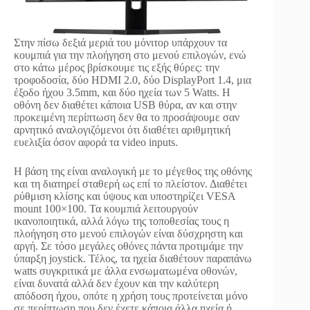
Στην πίσω δεξιά μεριά του μόνιτορ υπάρχουν τα
κουμπιά για την πλοήγηση στο μενού επιλογών, ενώ
στο κάτω μέρος βρίσκουμε τις εξής θύρες: την
τροφοδοσία, δύο HDMI 2.0, δύο DisplayPort 1.4, μια
έξοδο ήχου 3.5mm, και δύο ηχεία των 5 Watts. Η
οθόνη δεν διαθέτει κάποια USB θύρα, αν και στην
προκειμένη περίπτωση δεν θα το προσάψουμε σαν
αρνητικό αναλογιζόμενοι ότι διαθέτει αριθμητική
ευελιξία όσον αφορά τα video inputs.
Η βάση της είναι αναλογική με το μέγεθος της οθόνης
και τη διατηρεί σταθερή ως επί το πλείστον. Διαθέτει
ρύθμιση κλίσης και ύψους και υποστηρίζει VESA
mount 100×100. Τα κουμπιά λειτουργούν
ικανοποιητικά, αλλά λόγω της τοποθεσίας τους η
πλοήγηση στο μενού επιλογών είναι δύσχρηστη και
αργή. Σε τόσο μεγάλες οθόνες πάντα προτιμάμε την
ύπαρξη joystick. Τέλος, τα ηχεία διαθέτουν παραπάνω
watts συγκριτικά με άλλα ενσωματωμένα οθονών,
είναι δυνατά αλλά δεν έχουν και την καλύτερη
απόδοση ήχου, οπότε η χρήση τους προτείνεται μόνο
σε περίπτωση που δεν έχετε κάποια άλλα ηχεία ή