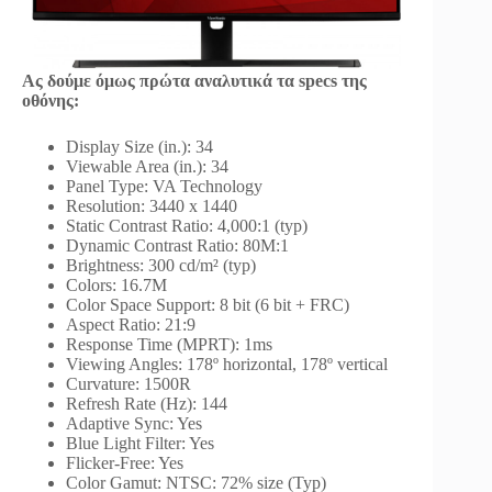
Ας δούμε όμως πρώτα αναλυτικά τα specs της
οθόνης:
Display Size (in.): 34
Viewable Area (in.): 34
Panel Type: VA Technology
Resolution: 3440 x 1440
Static Contrast Ratio: 4,000:1 (typ)
Dynamic Contrast Ratio: 80M:1
Brightness: 300 cd/m² (typ)
Colors: 16.7M
Color Space Support: 8 bit (6 bit + FRC)
Aspect Ratio: 21:9
Response Time (MPRT): 1ms
Viewing Angles: 178º horizontal, 178º vertical
Curvature: 1500R
Refresh Rate (Hz): 144
Adaptive Sync: Yes
Blue Light Filter: Yes
Flicker-Free: Yes
Color Gamut: NTSC: 72% size (Typ)