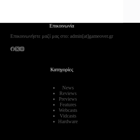
Επικοινωνία
Επικοινωνήστε μαζί μας στο: admin[at]gameover.gr
Κατηγορίες
News
Reviews
Previews
Features
Webcasts
Vidcasts
Hardware