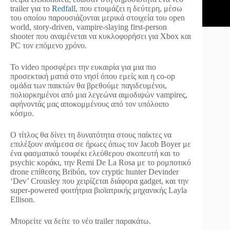
trailer για το
Redfall
, που ετοιμάζει η δεύτερη, μέσω
του οποίου παρουσιάζονται μερικά στοιχεία του open
world, story-driven, vampire-slaying first-person
shooter που αναμένεται να κυκλοφορήσει για Xbox και
PC τον επόμενο χρόνο.
Το video προσφέρει την ευκαιρία για μια πιο
προσεκτική ματιά στο νησί όπου εμείς και η co-op
ομάδα των παικτών θα βρεθούμε παγιδευμένοι,
πολιορκημένοι από μια λεγεώνα αιμοδιψών vampireς,
αφήνοντάς μας αποκομμένους από τον υπόλοιπο
κόσμο.
Ο τίτλος θα δίνει τη δυνατότητα στους παίκτες να
επιλέξουν ανάμεσα σε ήρωες όπως τον Jacob Boyer με
ένα φασματικό τουφέκι ελεύθερου σκοπευτή και το
psychic κοράκι, την Remi De La Rosa με το ρομποτικό
drone επίθεσης Bribón, τον cryptic hunter Devinder
‘Dev’ Crousley που χειρίζεται διάφορα gadget, και την
super-powered φοιτήτρια βιοϊατρικής μηχανικής Layla
Ellison.
Μπορείτε να δείτε το νέο trailer παρακάτω.