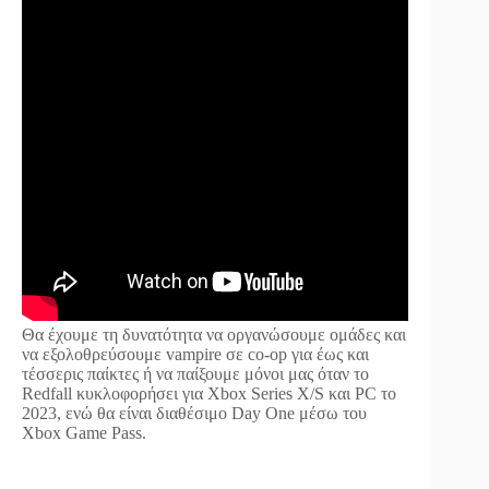
Θα έχουμε τη δυνατότητα να οργανώσουμε ομάδες και
να εξολοθρεύσουμε vampire σε co-op για έως και
τέσσερις παίκτες ή να παίξουμε μόνοι μας όταν το
Redfall κυκλοφορήσει για Xbox Series X/S και PC το
2023, ενώ θα είναι διαθέσιμο Day One μέσω του
Xbox Game Pass.