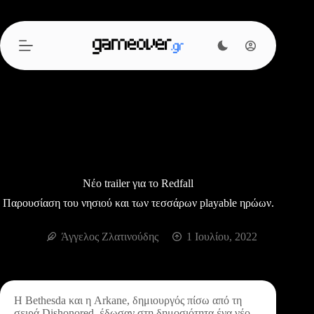
Μετάβαση
στο
περιεχόμενο
Νέο trailer για το Redfall
Παρουσίαση του νησιού και των τεσσάρων playable ηρώων.
Άγγελος Ζλατινούδης
1 Ιουλίου, 2022
Η Bethesda και η Arkane, δημιουργός πίσω από τη
σειρά Dishonored, έδωσαν στη δημοσιότητα ένα νέο