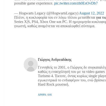
possible game experience.
pic.twitter.com/zh0EsOvDb7
— Hogwarts Legacy (@HogwartsLegacy)
August 12, 2022
Πλέον, η κυκλοφορία του εν λόγω τίτλου μετατίθεται
για τ
Series X|S, PS4, Xbox One και PC. Η ημερομηνία κυκλοφορία
γνωστή, καθώς αναμένεται να αποκαλυφθεί σύντομα.
Γιώργος Ανδρεαδάκης
Γεννηθείς το 2001, ο Γιώργος δε συγκαταλέ
καθώς η ενασχόλησή του με τα video games 
Turismo 4. Έκτοτε, όντας κυρίως single play
εγωκεντρικά το ενδιαφέρον του, ενώ βρίσκει
Hard Rock μουσική.
ΆΡΘΡΑ: 646