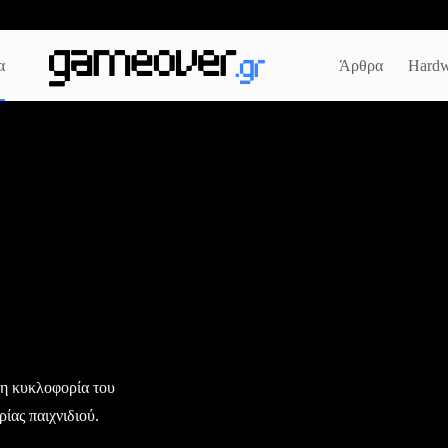
α
Άρθρα
Hardw
 η κυκλοφορία του
ίας παιχνιδιού.