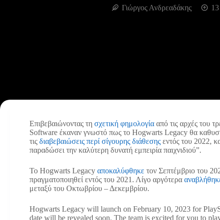
Γιώργος Ανδρεαδάκης
13
Επιβεβαιώνοντας τη
σχετική φημολογία
από τις αρχές του τ
Software έκαναν γνωστό πως το Hogwarts Legacy θα καθυστ
τις
διαβεβαιώσεις περί σίγουρης διάθεσης
εντός του 2022, κ
παραδώσει την καλύτερη δυνατή εμπειρία παιχνιδιού”.
Το Hogwarts Legacy
αποκαλύφθηκε
τον Σεπτέμβριο του 202
πραγματοποιηθεί εντός του 2021. Λίγο αργότερα
αναβλήθηκ
μεταξύ του Οκτωβρίου – Δεκεμβρίου.
Hogwarts Legacy will launch on February 10, 2023 for Play
date will be revealed soon. The team is excited for you to play