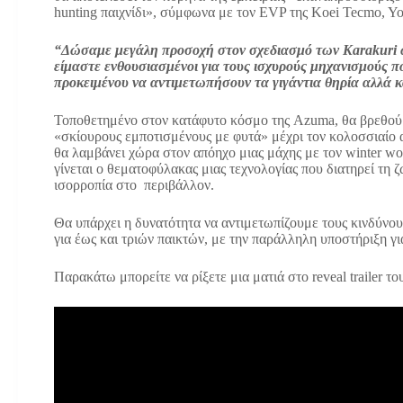
hunting παιχνίδι», σύμφωνα με τον EVP της Koei Tecmo, Yo
“Δώσαμε μεγάλη προσοχή στον σχεδιασμό των Karakuri ώ
είμαστε ενθουσιασμένοι για τους ισχυρούς μηχανισμούς π
προκειμένου να αντιμετωπήσουν τα γιγάντια θηρία αλλά κ
Τοποθετημένο στον κατάφυτο κόσμο της Azuma, θα βρεθούμ
«σκίουρους εμποτισμένους με φυτά» μέχρι τον κολοσσιαίο α
θα λαμβάνει χώρα στον απόηχο μιας μάχης με τον winter wol
γίνεται ο θεματοφύλακας μιας τεχνολογίας που διατηρεί τη ζ
ισορροπία στο περιβάλλον.
Θα υπάρχει η δυνατότητα να αντιμετωπίζουμε τους κινδύνου
για έως και τριών παικτών, με την παράλληλη υποστήριξη για
Παρακάτω μπορείτε να ρίξετε μια ματιά στο reveal trailer το