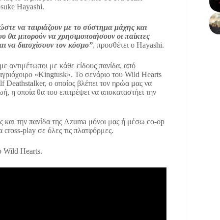
suke Hayashi.
στε να ταιριάζουν με το σύστημα μάχης και
ου θα μπορούν να χρησιμοποιήσουν οι παίκτες
αι να διασχίσουν τον κόσμο”
, προσθέτει ο Hayashi.
ε αντιμέτωποι με κάθε είδους πανίδα, από
γριόχοιρο «Kingtusk». Το σενάριο του Wild Hearts
f Deathstalker, ο οποίος βλέπει τον ηρώα μας να
ωή, η οποία θα του επιτρέψει να αποκαταστήει την
ς και την πανίδα της Azuma μόνοι μας ή μέσω co-op
 cross-play σε όλες τις πλατφόρμες.
υ Wild Hearts.