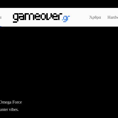
α
Άρθρα
Hardw
 Omega Force
nter vibes.