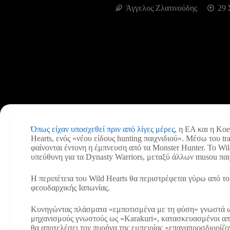
Άγγελος Ζλατινούδης
29 
Όπως είχαν υποσχεθεί πριν από λίγες μέρες
, η EA και η Ko
Hearts, ενός «νέου είδους hunting παιχνιδιού». Μέσω του tra
φαίνονται έντονη η έμπνευση από τα Monster Hunter. Το Wi
υπεύθυνη για τα Dynasty Warriors, μεταξύ άλλων musou παι
Η περιπέτεια του Wild Hearts θα περιστρέφεται γύρω από το
φεουδαρχικής Ιαπωνίας.
Κυνηγώντας πλάσματα «εμποτισμένα με τη φύση» γνωστά ως
μηχανισμούς γνωστούς ως «Karakuri», κατασκευασμένοι από 
θα αποτελέσει τον πυρήνα της εμπειρίας «επαναπροσδιορίζοντ