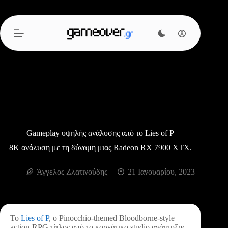
Μετάβαση
στο
περιεχόμενο
Gameplay υψηλής ανάλυσης από το Lies of P
8Κ ανάλυση με τη δύναμη μιας Radeon RX 7900 XTX.
Άγγελος Ζλατινούδης
21 Ιανουαρίου, 2023
Το
Lies of P
, ο Pinocchio-themed Bloodborne-style
action-RPG τίτλος από το κορεάτικο studio ανάπτυξης